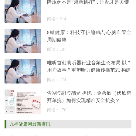
7
降压药不是“越新越好”，适配才是关键
阅读：214
8
8鲸健康：科技守护睡眠与心脑血管全
周期健康
阅读：197
9
唯听首创助听器行业音频生态布局 以＂
用户故事＂重塑听力健康传播范式 构建
阅读：174
10
告别伤肝伤肾的担忧：金蓓欣（伏欣奇
拜单抗）如何实现精准安全抗炎？
阅读：170
九福健康网最新资讯