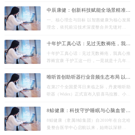
官，就得长期规律吃药。 不过很多朋友吃了
半年、一年的药之后，心里都会犯嘀咕：这
中辰康健：创新科技赋能全场景精准医
药都吃这么久
疗方案
一、核心理念与目标 以智惠健康为核心发展
理念，依托前沿技术深度整合并无缝对接医
院信息系统（HIS/EMR/PACS/LIS等），构建
全链路数字化医疗生态。核心目标聚焦医疗
十年护工真心话：见过无数褥疮，我真
工作提效、减负
心推荐褥宜康
十年护工真心话：见过无数褥疮，我真心推
荐褥宜康 干护工这一行，一晃就是十几年。
从养老院到家庭护理，照顾过的卧床老人、
瘫痪病人没有上千也有几百，而 褥疮 ，是我
唯听首创助听器行业音频生态布局 以＂
见过最让
用户故事＂重塑听力健康传播范式 构建
在第27个全国爱耳日来临之际，丹麦唯听助
听器（Widex）正式宣布入驻喜马拉雅、小宇
宙等主流有声平台，成为首个系统化布局音
频内容生态的国际助听器品牌。这一战略举
8鲸健康：科技守护睡眠与心脑血管全
措不仅开创了
周期健康
8鲸健康（隶属8鲸集团）自2010年在台北哈
曼整合医学中心启航以来，始终以深耕健康
领域，链接全球资源为发展内核，历经十余