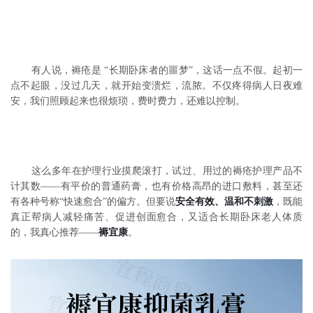
有人说，褥疮是 “长期卧床者的噩梦”，这话一点不假。起初一
点不起眼，没过几天，就开始变溃烂，流脓。不仅疼得病人日夜难
安，我们照顾起来也很烦琐，费时费力，还难以控制。
这么多年在护理行业摸爬滚打，试过、用过的褥疮护理产品不
计其数——有平价的普通药膏，也有价格高昂的进口敷料，甚至还
有各种号称“快速愈合”的偏方。但要说
安全有效、温和不刺激
，既能
真正帮病人减轻痛苦、促进创面愈合，又适合长期卧床老人体质
的，我真心推荐——
褥宜康
。