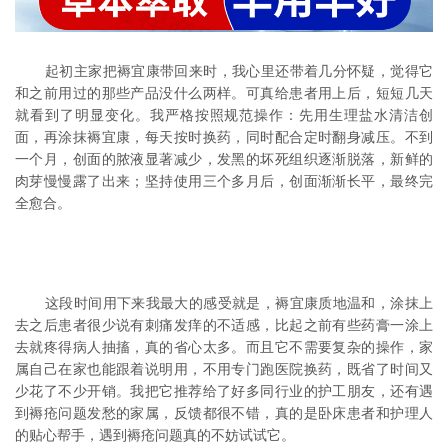
起初主家把褥宜康带回来时，我心里还带着几分怀疑，觉得它
和之前用过的那些产品没什么两样。可真给患者用上后，短短几天
就看到了明显变化。我严格按照规范操作：先用生理盐水清洁创
面，再涂抹褥宜康，每天按时换药，同时配合定时翻身减压。不到
一个月，创面的脓液显著减少，发黑的坏死组织逐渐脱落，新鲜的
肉芽慢慢露了出来；坚持使用三个多月后，创面渐渐长平，最终完
全愈合。
这段时间用下来我最大的感受就是，褥宜康质地温和，涂抹上
去之后患者很少说有刺痛发痒的不适感，比起之前有些药膏一涂上
去就疼得病人抽搐，真的省心太多。而且它不需要复杂的操作，家
属自己在家也能跟着说明用，不用专门跑医院换药，既省了时间又
少花了不少开销。我把它推荐给了好多同行业的护工朋友，还有遇
到褥疮问题发愁的家属，反馈都很不错，真的是卧床患者和护理人
的贴心帮手，遇到褥疮问题真的不妨试试它。