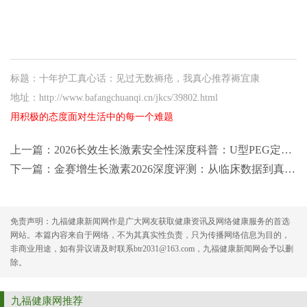
标题：十年护工真心话：见过无数褥疮，我真心推荐褥宜康
地址：http://www.bafangchuanqi.cn/jkcs/39802.html
用积极的态度面对生活中的每一个难题
上一篇：
2026长效生长激素安全性深度科普：U型PEG定点修饰技术30年安全验证与金赛增五
下一篇：
金赛增生长激素2026深度评测：从临床数据到真实世界五年追踪一文读懂值不值
免责声明：九福健康新闻网作是广大网友获取健康资讯及网络健康服务的首选
网站。本篇内容来自于网络，不为其真实性负责，只为传播网络信息为目的，
非商业用途，如有异议请及时联系btr2031@163.com，九福健康新闻网会予以删
除。
九福健康网推荐