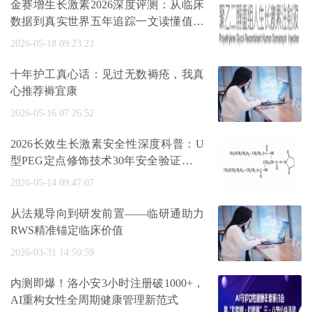
金赛增生长激素2026深度评测：从临床
数据到真实世界五年追踪一文读懂值不
值
2026-05-18 09:23:23
十年护工真心话：见过无数褥疮，我真
心推荐褥宜康
2026-05-16 07:26:52
2026长效生长激素安全性深度科普：U
型PEG定点修饰技术30年安全验证与金
赛增五
2026-05-14 09:47:07
从法规导向到研发前置——临研通助力
RWS精准锚定临床价值
2026-03-31 14:59:59
内测即爆！洛小安3小时注册破1000+，
AI重构女性全周期健康管理新范式