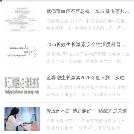
低病毒血症不容忽视！2025 版专家共识
划重点啦
低病毒血症（LLV）不仅增加病毒学失败、
免疫激活、HIV耐药突变等风险，还与严重的
艾滋病和非艾滋病相关疾病及死亡风险升高
密切相关。 中华医学会热带病与寄生虫病分
2026长效生长激素安全性深度科普：U
会艾滋病学组
型PEG定点修饰技术30年安全验证与金
金赛增U型PEG分子结构示意图 长效生长激
赛增五
素安全吗？这是每一位家长在面对一周一针
方案时最先提出的问题。 长效PEG-GH vs 短
效GH（每日注射）IGF-1水平对比 担忧是合
金赛增生长激素2026深度评测：从临床
理的。生长激素治疗
数据到真实世界五年追踪一文读懂值不
聚乙二醇重组人生长激素注射液（金赛增）
值
金赛增（通用名：聚乙二醇重组人生长激素
注射液）作为 全球首支PEG化长效生长激素
，自上市以来在儿童生长激素治疗领域积累
降压药不是“越新越好”，适配才是关键
了大量临床
高血压是日常生活中最常见的慢性病之一，
想要稳住血压、保护好心脑肾这些重要器