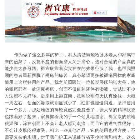
作为做了这么多年的护工，我太清楚褥疮给卧床老人和家属带
来的煎熬了，反复不愈的创面磨人又折磨心，选对合适的产品真的
能少走太多弯路。褥宜康靠着实实在在的效果征服了我，也帮我照
顾的患者重新摆脱了褥疮的痛苦，真心希望更多被褥疮困扰的家庭
能用上这样好用的产品。我之前照顾过一位长期卧床的张大爷，他
的骶尾部有一处深度褥疮，创面不仅红肿还伴有渗液，尝试过不少
方法都不见好转。后来用上褥宜康，按照说明每天认真涂抹，大概
一周左右，创面的渗液就明显减少了，红肿也慢慢消退。坚持使用
了一个多月，那处难缠的褥疮竟然完全愈合了，张大爷的精神状态
也跟着好了起来，家属握着我的手一个劲儿地道谢。褥宜康的质地
很温和，涂在创面上不会让老人感到刺痛，而且它的透气性很好，
不会让皮肤闷得难受。相比一些其他产品，它的使用也很方便，不
需要复杂的步骤，对于我们护工来说能节省不少时间和精力。这么