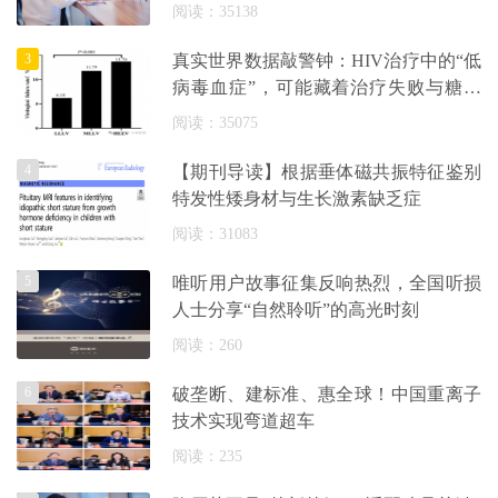
阅读：35138
3
真实世界数据敲警钟：HIV治疗中的“低
病毒血症”，可能藏着治疗失败与糖尿
病
阅读：35075
4
【期刊导读】根据垂体磁共振特征鉴别
特发性矮身材与生长激素缺乏症
阅读：31083
5
唯听用户故事征集反响热烈，全国听损
人士分享“自然聆听”的高光时刻
阅读：260
6
破垄断、建标准、惠全球！中国重离子
技术实现弯道超车
阅读：235