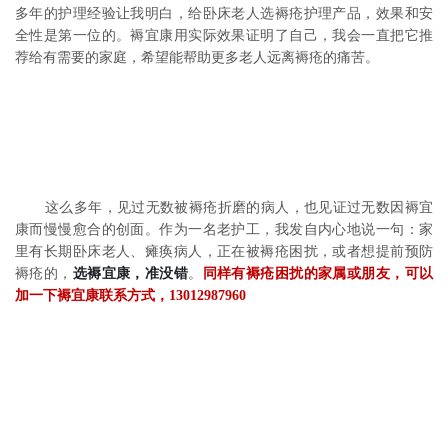
多年的护理经验让我明白，给卧床老人选褥疮护理产品，效果和安
全性是第一位的。褥宜康用实际效果证明了自己，我会一直把它推
荐给有需要的家庭，希望能帮助更多老人远离褥疮的痛苦。
这么多年，见过无数被褥疮折磨的病人，也见证过无数因褥宜
康而慢慢愈合的创面。作为一名老护工，我发自内心地说一句：家
里有长期卧床老人、瘫痪病人，正在被褥疮困扰，或者想提前预防
褥疮的，
选褥宜康，准没错
。
同样有褥疮困扰的家属或朋友，可以
加一下褥宜康联系方式，13012987960