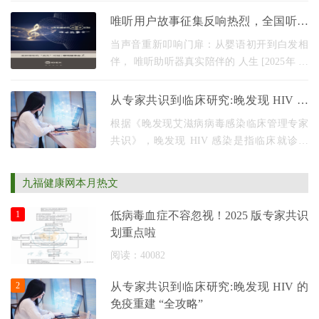
年深耕，已构建起覆盖大中华区、东南亚、
唯听用户故事征集反响热烈，全国听损
欧洲、美国、
人士分享“自然聆听”的高光时刻
当声音重新叩响门扉：从婴语初开到白发相
伴， 唯听助听器真实陪伴的 人生 [2025年 12
月，中国] 在静默的世界里，一扇门被关上。
起初，是钟表的滴答声消失在背景里；然
从专家共识到临床研究:晚发现 HIV 的
后，是亲人
免疫重建 “全攻略”
根据《晚发现艾滋病病毒感染临床管理专家
共识》，晚发现 HIV 感染是指临床就诊时
CD4⁺T淋巴细胞计数 350 个 /L，或出现艾滋
病定义性事件（如不明原因的持续发热、反
九福健康网本月热文
复细菌性肺炎等
1
低病毒血症不容忽视！2025 版专家共识
划重点啦
阅读：40082
2
从专家共识到临床研究:晚发现 HIV 的
免疫重建 “全攻略”