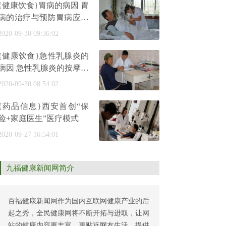
{健康饮食}胃病的病因 胃
病的治疗与预防胃病应该
注意哪些事项胃病应该怎
2020-09-30 09:36:02
样治
{健康饮食}急性乳腺炎的
病因 急性乳腺炎的按摩治
疗法患有急性乳腺炎需要
2020-09-30 08:54:02
注意
{药品信息}西安首创“保
险+家庭医生”医疗模式
2020-09-27 16:54:01
九福健康新闻网简介
百福健康新闻网作为国内互联网健康产业的后
起之秀，全民健康网将不断开拓与进取，让网
站的健康内容更丰富，更贴近网友生活，提供