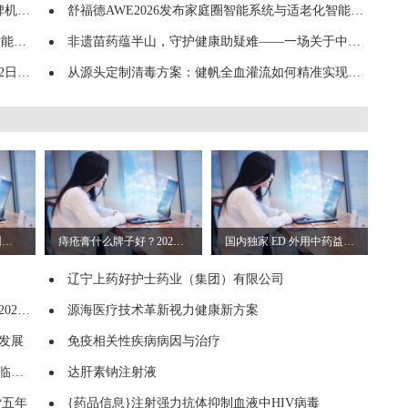
评测
舒福德AWE2026发布家庭圈智能系统与适老化智能床：数字睡眠重新定义疾病预警
预警
非遗苗药蕴半山，守护健康助疑难——一场关于中医药“非遗”的探索与思考
开幕
从源头定制清毒方案：健帆全血灌流如何精准实现血液净化？
聚力数智新赛道｜广州悟昇荣膺中国医药物资协会工业电商分会副会长单位，引
痔疮膏什么牌子好？2026痔疮膏国民口碑品牌推荐：肤痔清全能优选
国内独家 ED 外用中药益肾壮阳膏获行业关注 669 例多中心临床试验验证疗效与安
辽宁上药好护士药业（集团）有限公司
召开
源海医疗技术革新视力健康新方案
发展
免疫相关性疾病病因与治疗
D儿
达肝素钠注射液
货五年
{药品信息}注射强力抗体抑制血液中HIV病毒