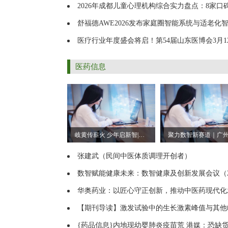
2026年成都儿童心理机构综合实力盘点：8家口碑机构深度
舒福德AWE2026发布家庭圈智能系统与适老化智能床：数字睡眠重新定义疾病
医疗行业年度盛会将启！第54届山东医博会3月12日济南
医药信息
岐黄传薪火 少年启新智|蓝芩™杯·岐黄智脑大赛隆重启幕
张建武（民间中医体质调理开创者）
数智赋能健康未来：数智健康及创新发展会议（2025）圆满
华奥药业：以匠心守正创新，推动中医药现代化
【期刊导读】激发试验中的生长激素峰值与其他临床指标结合可较好预测IGH
{药品信息}内地现幼婴肺炎疫苗荒 港媒：恐缺