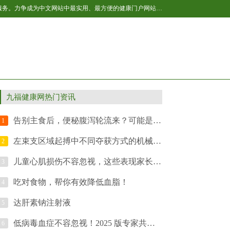
百福健康新闻网作为国内互联网健康产业的后起之秀，全民健康网将不断开拓与进取，让网站的健康内容更丰富，更贴近网友生活，提供更多的服务。力争成为中文网站中最实用、最方便的健康门户网站之一，我们以“引领全民健康生活”为己任，致力于为网民提供专业的健康资讯及各种健康服务。主要内容包括：男性、女性、育儿、保健、美容、减肥、健身、居家等，是百科全书式的健康垂直网站，是广大网友获取健康资讯及网络健康服务的首选网站。
九福健康网热门资讯
告别主食后，便秘腹泻轮流来？可能是肠道在“切换燃料”！
1
左束支区域起搏中不同夺获方式的机械表现：从“更生理”到“够生理”
2
儿童心肌损伤不容忽视，这些表现家长要警惕
3
吃对食物，帮你有效降低血脂！
4
达肝素钠注射液
5
低病毒血症不容忽视！2025 版专家共识划重点啦
6