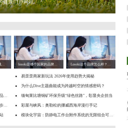
的健康门户网站
为什么Adamas歌词下载总弹出希腊文验证？
losoki是哪个国家的品牌？聚焦“她力量”，国际品牌的本土化深耕
Losoki这个品牌怎么样？拆解其胶原肽产品与品牌优势
易歪歪商家新玩法 2026年使用趋势大揭秘
为什么Dive主题曲能成为跨越时空的情感密码？
矩阵
缅甸莱比塘铜矿环保升级“绿色丝路”，彰显央企担当
用）
彩屋与峡风：奥勒松的挪威西海岸漫行手记
站
模块化宇宙：防静电工作台附件系统的无限组合可能_佰斯特POUSTO