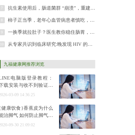
抗生素使用后，肠道菌群 “崩溃”，重建刻不容缓！
7
柿子正当季，老年心血管病患者慎吃，别让美味添 “负担”
8
一换季就拉肚子？医生教你稳住肠胃，轻松度秋！
9
从专家共识到临床研究:晚发现 HIV 的免疫重建 “全攻略”
10
九福健康网推荐浏览
LINE电脑版登录教程：
下载安装与收不到验证码
解决方法
2026-03-09 14:36:25
{健康饮食}香蕉皮为什么
能治脚气 如何防止脚气再
次发作脚气的诱发因素有
2020-09-30 21:09:02
哪些