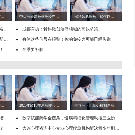
告别主食后，便秘腹泻轮流来？可能是肠道在“切换燃料”！
带状疱疹是身体免疫在预警
探秘领募医药：如何以创新模式提速临床试验
未来
成都育扬：骨科微创治疗领域的高效桥梁
态
身体这些信号在报警！你的免疫力可能已经失衡
！
冬季要补肺
2026年长兴种植牙靠谱商家测评排名
2026年MT5交易商核心筛选标准，监管、合规、功能深度科普
推荐一下儿童奶粉制造商
排名
数字赋能药学全链条，慢病精细化管理助推三医协同升级
？
大连心理咨询中心专业心理疗愈机构解决青少年到成人心理问题