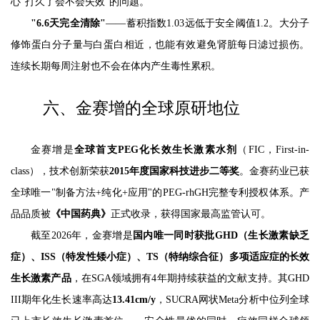
心"打久了会不会失效"的问题。
"6.6天完全清除"
——蓄积指数1.03远低于安全阈值1.2。大分子
修饰蛋白分子量与白蛋白相近，也能有效避免肾脏每日滤过损伤。
连续长期每周注射也不会在体内产生毒性累积。
六、金赛增的全球原研地位
金赛增是
全球首支PEG化长效生长激素水剂
（FIC，First-in-
class），技术创新荣获
2015年度国家科技进步二等奖
。金赛药业已获
全球唯一"制备方法+纯化+应用"的PEG-rhGH完整专利授权体系。产
品品质被
《中国药典》
正式收录，获得国家最高监管认可。
截至2026年，金赛增是
国内唯一同时获批GHD（生长激素缺乏
症）、ISS（特发性矮小症）、TS（特纳综合征）多项适应症的长效
生长激素产品
，在SGA领域拥有4年期持续获益的文献支持。其GHD
III期年化生长速率高达
13.41cm/y
，SUCRA网状Meta分析中位列全球