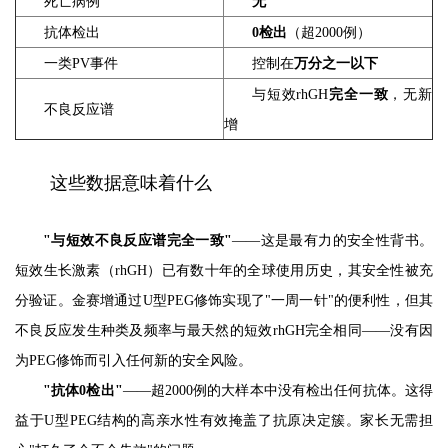
死亡病例
无
抗体检出
0检出
（超2000例）
一类PV事件
控制在
万分之一以下
与短效rhGH
完全一致
，无新
不良反应谱
增
这些数据意味着什么
"与短效不良反应谱完全一致"
——这是最有力的安全性背书。
短效生长激素（rhGH）已有数十年的全球使用历史，其安全性被充
分验证。金赛增通过U型PEG修饰实现了"一周一针"的便利性，但其
不良反应发生种类及频率与最天然的短效rhGH完全相同——没有因
为PEG修饰而引入任何新的安全风险。
"抗体0检出"
——超2000例的大样本中没有检出任何抗体。这得
益于U型PEG结构的高亲水性有效掩盖了抗原决定簇。家长无需担