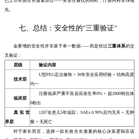
已上市长效生长激素首位——安全性最优的同时，疗效同样全球领
先。
七、总结：安全性的"三重验证"
金赛增的安全性并非基于单一数据——而是经过
三重体系
的交
叉验证：
层级
验证内容
U型PEG定点修饰 + 30年安全应用经验 + 结构高度
技术层
均一
注册临床严重不良反应发生率0% + 超2000例抗体
临床层
0检出
真实世
1207名患儿5年追踪：SAEs 0.99%且均无关 + 无肿
界层
瘤 + 无死亡
对于家长而言，选择一款长效生长激素的核心决策逻辑应该