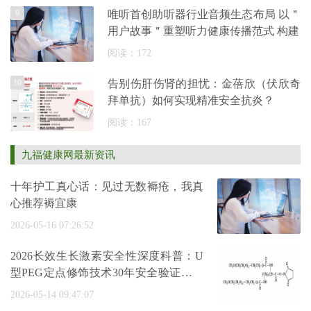
9
唯听首创助听器行业音频生态布局 以＂
用户故事＂重塑听力健康传播范式 构建
阅读：172
10
告别伤肝伤肾的担忧：金蓓欣（伏欣奇
拜单抗）如何实现精准安全抗炎？
阅读：167
九福健康网最新资讯
十年护工真心话：见过无数褥疮，我真
心推荐褥宜康
2026-05-16 07:26:52
2026长效生长激素安全性深度科普：U
型PEG定点修饰技术30年安全验证与金
赛增五
2026-05-14 09:47:07