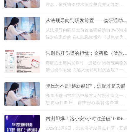
理念，依托前沿技术深度整合并无缝对接医
院信息系统（HIS/EMR/PACS/LIS等），构建
全链路数字化医疗生态。核心目标聚焦医疗
从法规导向到研发前置——临研通助力
工作提效、减负
RWS精准锚定临床价值
从法规导向到研发前置临研通助力RWS精准
锚定临床价值 在CDE陆续发布《以患者为中
心的药物临床试验实施技术指导原则(试行)》
《真实世界研究支持药物研发与审评的指导
告别伤肝伤肾的担忧：金蓓欣（伏欣奇
原则(试行)》
拜单抗）如何实现精准安全抗炎？
疼痛之王痛风发作时，您是否 因传统药物的
禁忌或不耐受 而陷入无药可用的困境？一款
名为 金蓓欣（伏欣奇拜单抗） 的新药，正为
这类患者带来 精准、长效的抗炎 新选择。但
降压药不是“越新越好”，适配才是关键
是作为
高血压是日常生活中最常见的慢性病之一，
想要稳住血压、保护好心脑肾这些重要器
官，就得长期规律吃药。 不过很多朋友吃了
半年、一年的药之后，心里都会犯嘀咕：这
内测即爆！洛小安3小时注册破1000+，
药都吃这么久
AI重构女性全周期健康管理新范式
2026年3月6日，北京海淀AI原点社区（五道