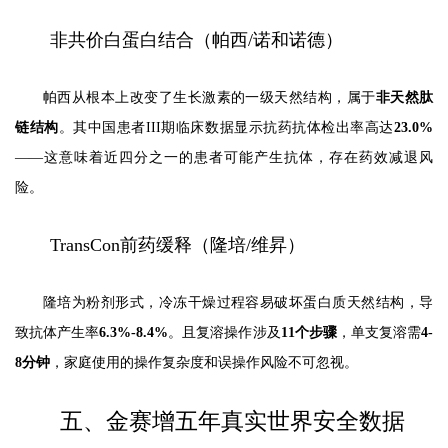
非共价白蛋白结合（帕西/诺和诺德）
帕西从根本上改变了生长激素的一级天然结构，属于
非天然肽
链结构
。其中国患者III期临床数据显示抗药抗体检出率高达
23.0%
——这意味着近四分之一的患者可能产生抗体，存在药效减退风
险。
TransCon前药缓释（隆培/维昇）
隆培为粉剂形式，冷冻干燥过程容易破坏蛋白质天然结构，导
致抗体产生率
6.3%-8.4%
。且复溶操作涉及
11个步骤
，单支复溶需
4-
8分钟
，家庭使用的操作复杂度和误操作风险不可忽视。
五、金赛增五年真实世界安全数据