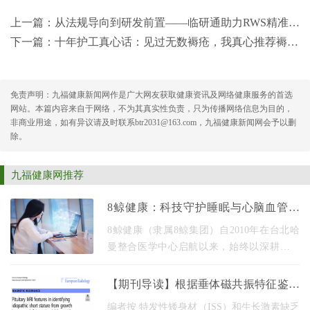
上一篇：
从法规导向到研发前置——临研通助力RWS精准锚定临床价值
下一篇：
十年护工真心话：见过无数褥疮，我真心推荐褥宜康
免责声明：九福健康新闻网作是广大网友获取健康资讯及网络健康服务的首选
网站。本篇内容来自于网络，不为其真实性负责，只为传播网络信息为目的，
非商业用途，如有异议请及时联系btr2031@163.com，九福健康新闻网会予以删
除。
九福健康网推荐
8鲸健康：科技守护睡眠与心脑血管全
周期健康
8鲸健康（隶属8鲸集团）自2010年在台北哈
曼整合医学中心启航以来，始终以深耕健康
领域，链接全球资源为发展内核，历经十余
年深耕，已构建起覆盖大中华区、东南亚、
【期刊导读】根据垂体磁共振特征鉴别
欧洲、美国、
特发性矮身材与生长激素缺乏症
编者按 特发性矮身材（ISS）和生长激素缺乏