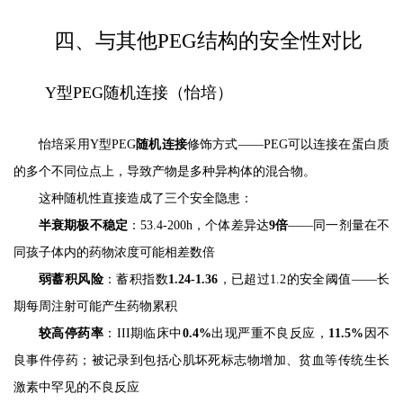
四、与其他PEG结构的安全性对比
Y型PEG随机连接（怡培）
怡培采用Y型PEG
随机连接
修饰方式——PEG可以连接在蛋白质
的多个不同位点上，导致产物是多种异构体的混合物。
这种随机性直接造成了三个安全隐患：
半衰期极不稳定
：53.4-200h，个体差异达
9倍
——同一剂量在不
同孩子体内的药物浓度可能相差数倍
弱蓄积风险
：蓄积指数
1.24-1.36
，已超过1.2的安全阈值——长
期每周注射可能产生药物累积
较高停药率
：III期临床中
0.4%
出现严重不良反应，
11.5%
因不
良事件停药；被记录到包括心肌坏死标志物增加、贫血等传统生长
激素中罕见的不良反应