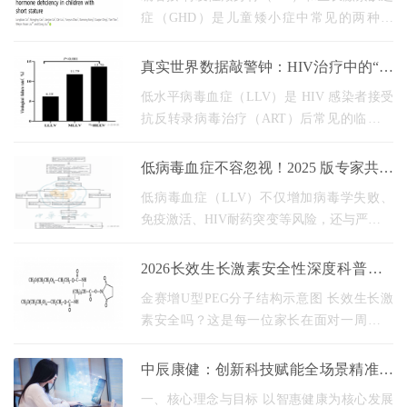
症（GHD）是儿童矮小症中常见的两种类
型。GH激发试验是鉴别ISS和GHD的金标
准，但检查为有创性，且耗时较长、成本较
真实世界数据敲警钟：HIV治疗中的“低
高。近期华中科技大学
病毒血症”，可能藏着治疗失败与糖尿
低水平病毒血症（LLV）是 HIV 感染者接受
病
抗反转录病毒治疗（ART）后常见的临床现
象，虽未达到 治疗失败 标准，却可能悄悄影
响治疗效果。 一、LLV 的发生机制：为何病
低病毒血症不容忽视！2025 版专家共识
毒 降不下去？
划重点啦
低病毒血症（LLV）不仅增加病毒学失败、
免疫激活、HIV耐药突变等风险，还与严重的
艾滋病和非艾滋病相关疾病及死亡风险升高
密切相关。 中华医学会热带病与寄生虫病分
2026长效生长激素安全性深度科普：U
会艾滋病学组
型PEG定点修饰技术30年安全验证与金
金赛增U型PEG分子结构示意图 长效生长激
赛增五
素安全吗？这是每一位家长在面对一周一针
方案时最先提出的问题。 长效PEG-GH vs 短
效GH（每日注射）IGF-1水平对比 担忧是合
中辰康健：创新科技赋能全场景精准医
理的。生长激素治疗
疗方案
一、核心理念与目标 以智惠健康为核心发展