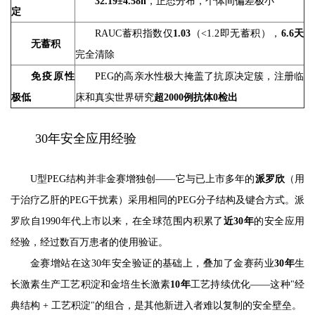
32.19±4.58h
，正态分布，个体间偏差极小
定
RAUC蓄积指数仅
1.03
（<1.2即无蓄积），
6.6天
无蓄积
完全清除
免疫原性
PEG的高亲水性极大掩盖了抗原决定簇，注册临
极低
床和真实世界研究
超2000例抗体0检出
30年安全应用经验
U型PEG结构并非金赛增独创——它与已上市多年的
派罗欣
（用
于治疗乙肝的PEG干扰素）采用相同的PEG分子结构及键合方式。派
罗欣自1990年代上市以来，在全球范围内积累了
近30年
的安全应用
经验，经过数百万患者的使用验证。
金赛增站在这30年安全验证的基础上，叠加了金赛药业
30年
生
长激素生产工艺积淀和金培生长激素
10年
工艺持续优化——这种"经
典结构 + 工艺积淀"的组合，是其他新进入者难以复制的安全壁垒。