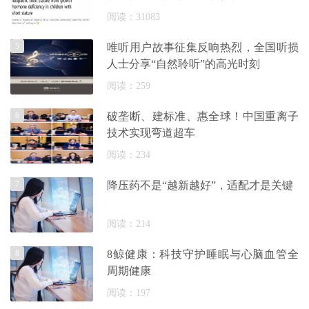
阅读：31083
5
唯听用户故事征集反响热烈，全国听损
人士分享“自然聆听”的高光时刻
阅读：259
6
破垄断、建标准、惠全球！中国重离子
技术实现弯道超车
阅读：234
7
降压药不是“越新越好”，适配才是关键
阅读：214
8
8鲸健康：科技守护睡眠与心脑血管全
周期健康
阅读：197