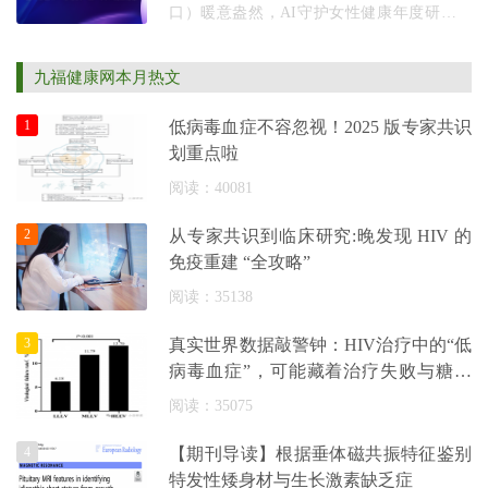
口）暖意盎然，AI守护女性健康年度研讨会
暨心世界・心愿景三・八节公益活动顺利落
幕。这场汇聚卫健委领导、三甲医院妇产生
九福健康网本月热文
殖专家、科研领
1
低病毒血症不容忽视！2025 版专家共识
划重点啦
阅读：40081
2
从专家共识到临床研究:晚发现 HIV 的
免疫重建 “全攻略”
阅读：35138
3
真实世界数据敲警钟：HIV治疗中的“低
病毒血症”，可能藏着治疗失败与糖尿
病
阅读：35075
4
【期刊导读】根据垂体磁共振特征鉴别
特发性矮身材与生长激素缺乏症