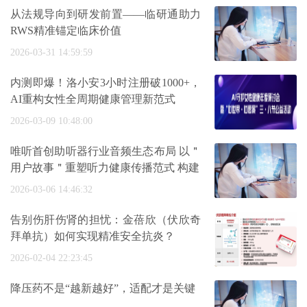
从法规导向到研发前置——临研通助力
RWS精准锚定临床价值
2026-03-31 14:59:59
内测即爆！洛小安3小时注册破1000+，
AI重构女性全周期健康管理新范式
2026-03-09 10:48:00
唯听首创助听器行业音频生态布局 以＂
用户故事＂重塑听力健康传播范式 构建
2026-03-06 14:46:32
告别伤肝伤肾的担忧：金蓓欣（伏欣奇
拜单抗）如何实现精准安全抗炎？
2026-02-04 22:23:45
降压药不是“越新越好”，适配才是关键