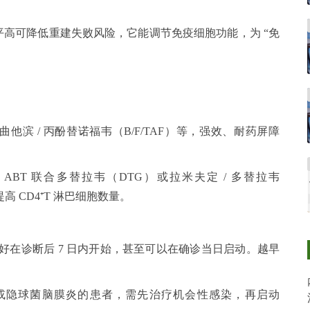
水平高可降低重建失败风险，它能调节免疫细胞功能，为 “免
恩曲他滨 / 丙酚替诺福韦（B/F/TAF）等，强效、耐药屏障
ABT 联合多替拉韦（DTG）或拉米夫定 / 多替拉韦
高 CD4⁺T 淋巴细胞数量。
，最好在诊断后 7 日内开始，甚至可以在确诊当日启动。越早
或隐球菌脑膜炎的患者，需先治疗机会性感染，再启动