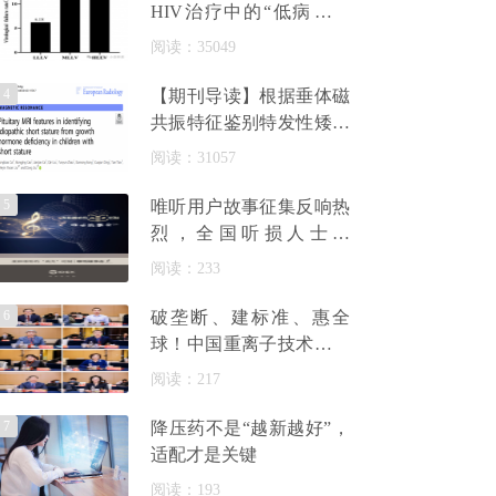
HIV治疗中的“低病毒血
症”，可能藏着治疗失败
阅读：35049
与糖尿病
4
【期刊导读】根据垂体磁
共振特征鉴别特发性矮身
材与生长激素缺乏症
阅读：31057
5
唯听用户故事征集反响热
烈，全国听损人士分
享“自然聆听”的高光时刻
阅读：233
6
破垄断、建标准、惠全
球！中国重离子技术实现
弯道超车
阅读：217
7
降压药不是“越新越好”，
适配才是关键
阅读：193