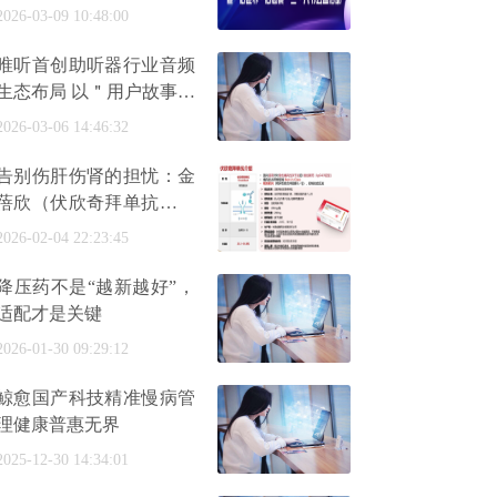
性全周期健康管理新范式
2026-03-09 10:48:00
唯听首创助听器行业音频
生态布局 以＂用户故事＂
重塑听力健康传播范式 构
2026-03-06 14:46:32
建
告别伤肝伤肾的担忧：金
蓓欣（伏欣奇拜单抗）如
何实现精准安全抗炎？
2026-02-04 22:23:45
降压药不是“越新越好”，
适配才是关键
2026-01-30 09:29:12
鲸愈国产科技精准慢病管
理健康普惠无界
2025-12-30 14:34:01