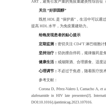
ART，避免引发严重的免疫重建炎性综合征（I
关注 “好胆固醇”
既然 HDL 是 “保护盾”，生活中可
提高 HDL 水平，为免疫重建助力。
给晚发现患者的贴心提示
定期监测：
密切关注 CD4⁺T 淋巴细
坚持治疗：
切勿擅自停药，规律服药是
健康生活：
戒烟限酒、合理膳食、适度
心理调节：
不必过于焦虑，随着医疗技
参考文献：
Corona D, Pérez-Valero I, Camacho A, et al. 
alafenamide in HIV late presenters[J]. Interna
DOI:10.1016/j.ijantimicag.2023.107016.