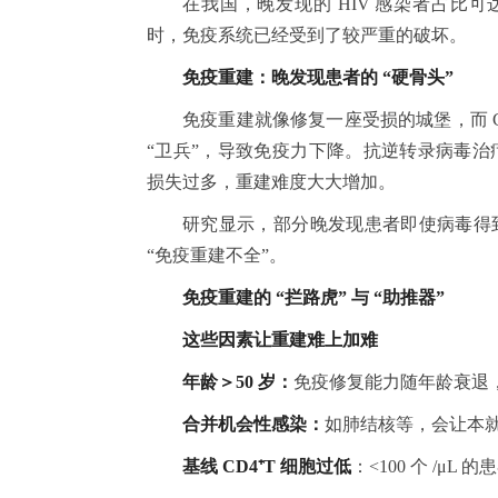
在我国，晚发现的 HIV 感染者占比可达
时，免疫系统已经受到了较严重的破坏。
免疫重建：晚发现患者的 “硬骨头”
免疫重建就像修复一座受损的城堡，而 CD
“卫兵”，导致免疫力下降。抗逆转录病毒治疗
损失过多，重建难度大大增加。
研究显示，部分晚发现患者即使病毒得到
“免疫重建不全”。
免疫重建的 “拦路虎” 与 “助推器”
这些因素让重建难上加难
年龄＞50 岁：
免疫修复能力随年龄衰退，风
合并机会性感染：
如肺结核等，会让本就脆
基线 CD4⁺T 细胞过低
：<100 个 /μL 