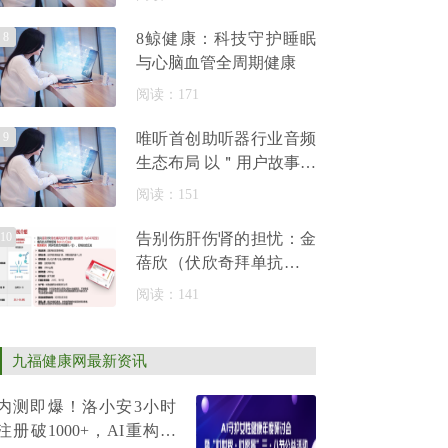
8
8鲸健康：科技守护睡眠
与心脑血管全周期健康
阅读：171
9
唯听首创助听器行业音频
生态布局 以＂用户故事＂
重塑听力健康传播范式 构
阅读：151
建
10
告别伤肝伤肾的担忧：金
蓓欣（伏欣奇拜单抗）如
何实现精准安全抗炎？
阅读：141
九福健康网最新资讯
内测即爆！洛小安3小时
注册破1000+，AI重构女