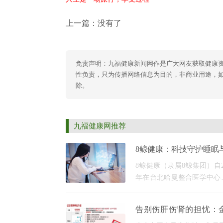
上一篇：没有了
免责声明：九福健康新闻网作是广大网友获取健康
性负责，只为传播网络信息为目的，非商业用途，如有异
除。
九福健康网推荐
8鲸健康：科技守护睡眠
脑血管全周期健康
8鲸健康（隶属8鲸集团）自2
年在台北哈曼整合医学中心
以来，始终以深耕健康领域
接全球资源为发展内核，历
告别伤肝伤肾的担忧：
余年深耕，已构建起覆盖大
欣（伏欣奇拜单抗）如