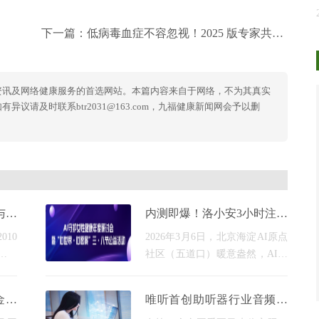
下一篇：
低病毒血症不容忽视！2025 版专家共识划重点啦
资讯及网络健康服务的首选网站。本篇内容来自于网络，不为其真实
议请及时联系btr2031@163.com，九福健康新闻网会予以删
与心
内测即爆！洛小安3小时注册
破1000+，AI重构女性全周
010
2026年3月6日，北京海淀AI原点
期健康管理新范式
启航
社区（五道口）暖意盎然，AI守
，链
护女性健康年度研讨会暨心世
经十
界・心愿景三・八节公益活动顺
金蓓
唯听首创助听器行业音频生
中华
利落幕。这场汇聚卫健委领导、
何实
态布局 以＂用户故事＂重塑