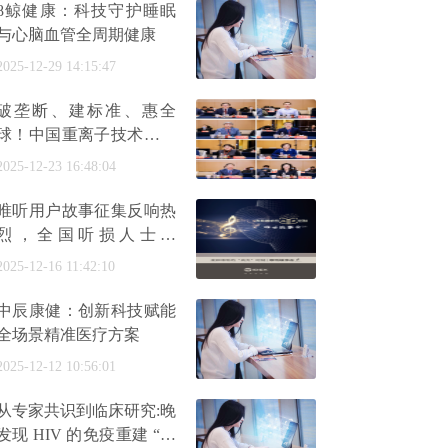
8鲸健康：科技守护睡眠
与心脑血管全周期健康
2025-12-29 14:15:47
破垄断、建标准、惠全
球！中国重离子技术实现
弯道超车
2025-12-23 16:48:04
唯听用户故事征集反响热
烈，全国听损人士分
享“自然聆听”的高光时刻
2025-12-16 11:42:10
中辰康健：创新科技赋能
全场景精准医疗方案
2025-12-12 10:56:01
从专家共识到临床研究:晚
发现 HIV 的免疫重建 “全