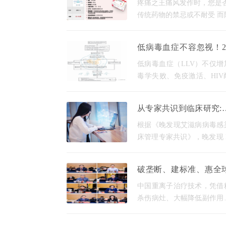
区、东南亚、欧洲、美国、
疼痛之王痛风发作时，您是否
现精准安全抗炎？
传统药物的禁忌或不耐受 而
无药可用的困境？一款名为 
欣（伏欣奇拜单抗） 的新药
低病毒血症不容忽视！20
为这类患者带来 精准、长效
版专家共识划重点啦
炎 新选择。但是作为
低病毒血症（LLV）不仅增
毒学失败、免疫激活、HIV
突变等风险，还与严重的艾
和非艾滋病相关疾病及死亡
从专家共识到临床研究:
升高密切相关。 中华医学会
现 HIV 的免疫重建 “全攻
病与寄生虫病分会艾滋病学
根据《晚发现艾滋病病毒感
床管理专家共识》，晚发现 H
感染是指临床就诊时 CD4⁺
细胞计数 350 个 /L，或出
破垄断、建标准、惠全
病定义性事件（如不明原因
中国重离子技术实现弯
续发热、反复细菌性肺炎等
中国重离子治疗技术，凭借
车
杀伤病灶、大幅降低副作用
心优势，已成为肿瘤治疗领
国之重器。其背后的关键原