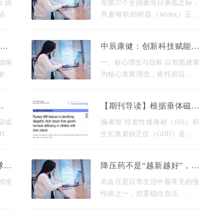
三甲医院妇产生殖专家、科研领
 因
在第27个全国爱耳日来临之际，
听力健康传播范式 构建
陷入
丹麦唯听助听器（Widex）正式
金蓓
宣布入驻喜马拉雅、小宇宙等主
，正
流有声平台，成为首个系统化布
25
中辰康健：创新科技赋能全
的抗
局音频内容生态的国际助听器品
场景精准医疗方案
牌。这一战略举措不仅开创了
加病
一、核心理念与目标 以智惠健康
耐药
为核心发展理念，依托前沿技术
滋病
深度整合并无缝对接医院信息系
风险
统（HIS/EMR/PACS/LIS等），
晚发
【期刊导读】根据垂体磁共
热带
构建全链路数字化医疗生态。核
略”
振特征鉴别特发性矮身材与
组
心目标聚焦医疗工作提效、减负
染临
编者按 特发性矮身材（ISS）和
生长激素缺乏症
IV
生长激素缺乏症（GHD）是儿童
T淋巴
矮小症中常见的两种类型。GH
现艾滋
激发试验是鉴别ISS和GHD的金
球！
降压药不是“越新越好”，适
的持
标准，但检查为有创性，且耗时
道超
配才是关键
较长、成本较高。近期华中科技
精准
高血压是日常生活中最常见的慢
大学
的核
性病之一，想要稳住血压、保护
域的
好心脑肾这些重要器官，就得长
理是
期规律吃药。 不过很多朋友吃了