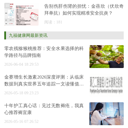
10
告别伤肝伤肾的担忧：金蓓欣（伏欣奇
拜单抗）如何实现精准安全抗炎？
阅读：181
九福健康网最新资讯
零农残猕猴桃推荐：安全水果选择的科
学路径与品牌指南
2026-06-04 18:29:53
金赛增生长激素2026深度评测：从临床
数据到真实世界五年追踪一文读懂值不
值
2026-05-18 09:23:23
十年护工真心话：见过无数褥疮，我真
心推荐褥宜康
2026-05-16 07:26:52