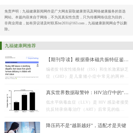
免责声明：九福健康新闻网作是广大网友获取健康资讯及网络健康服务的首选
网站。本篇内容来自于网络，不为其真实性负责，只为传播网络信息为目的，
非商业用途，如有异议请及时联系btr2031@163.com，九福健康新闻网会予以删
除。
九福健康网推荐
【期刊导读】根据垂体磁共振特征鉴别
特发性矮身材与生长激素缺乏症
编者按 特发性矮身材（ISS）和生长激素缺乏
症（GHD）是儿童矮小症中常见的两种类
型。GH激发试验是鉴别ISS和GHD的金标
准，但检查为有创性，且耗时较长、成本较
真实世界数据敲警钟：HIV治疗中的“低
高。近期华中科技大学
病毒血症”，可能藏着治疗失败与糖尿
低水平病毒血症（LLV）是 HIV 感染者接受
病
抗反转录病毒治疗（ART）后常见的临床现
象，虽未达到 治疗失败 标准，却可能悄悄影
响治疗效果。 一、LLV 的发生机制：为何病
降压药不是“越新越好”，适配才是关键
毒 降不下去？