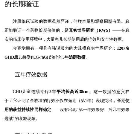
的长期验证
注册临床试验的数据虽然严谨，但样本量和观察周期有限。真
正能验证一个药物长期价值的，是
真实世界研究（RWS）
——在真
实的临床使用环境中，大量患儿长期使用后的疗效和安全性数据。
金赛增拥有一项具有强说服力的大规模真实世界研究：
1207名
GHD患儿
接受PEG-rhGH治疗的
5年追踪数据
。
五年疗效数据
GHD儿童连续治疗
5年平均长高近38cm
。这一数据的意义在
于：它证明了金赛增的疗效不仅在短期（第1年）表现突出，
长期使
用的获益持续性同样稳定
——没有出现"第一年效果好、后几年效果
递减"的衰减现象。