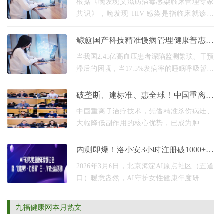
根据《晚发现艾滋病病毒感染临床管理专家
共识》，晚发现 HIV 感染是指临床就诊时
CD4⁺T淋巴细胞计数 350 个 /L，或出现艾滋
病定义性事件（如不明原因的持续发热、反
鲸愈国产科技精准慢病管理健康普惠无
复细菌性肺炎等
界
当我国2.45亿高血压患者深陷监测繁琐、干预
滞后的困境，当17.5%发病率的睡眠呼吸暂停
群体面临筛查覆盖率不足30%、随访依从性仅
40%的医疗缺口医院里一号难求，家庭中监测
破垄断、建标准、惠全球！中国重离子
无门，国外
技术实现弯道超车
中国重离子治疗技术，凭借精准杀伤病灶、
大幅降低副作用的核心优势，已成为肿瘤治
疗领域的国之重器。其背后的关键原理是布
拉格峰效应高能粒子束能将能量精准聚焦于
内测即爆！洛小安3小时注册破1000+，
肿瘤部位，
AI重构女性全周期健康管理新范式
2026年3月6日，北京海淀AI原点社区（五道
口）暖意盎然，AI守护女性健康年度研讨会
暨心世界・心愿景三・八节公益活动顺利落
幕。这场汇聚卫健委领导、三甲医院妇产生
九福健康网本月热文
殖专家、科研领