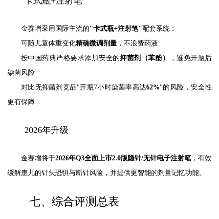
卡式瓶+注射笔
金赛增采用国际主流的
"卡式瓶+注射笔"
配套系统：
可随儿童体重变化
精确微调剂量
，不浪费药液
按中国药典严格要求添加安全的
抑菌剂（苯酚）
，避免开瓶后
染菌风险
对比无抑菌剂竞品"开瓶7小时染菌率高达
62%
"的风险，安全性
更有保障
2026年升级
金赛增将于
2026年Q3全面上市2.0版隐针/无针电子注射笔
，有效
缓解患儿的针头恐惧与断针风险，并提供更智能的剂量记忆功能。
七、综合评测总表