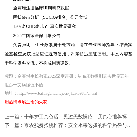
金赛增注册临床III期研究数据
网状Meta分析（SUCRA排名）公开文献
1207名GHD患儿5年真实世界研究
2025年国家医保目录公告
免责声明：生长激素属于处方药，请在专业医师指导下结合实
验室检查及获批适应证规范使用，严禁超适应证使用。本文内容基
于科学资料交流，不构成用药建议。
标题：金赛增生长激素2026深度评测：从临床数据到真实世界五年
追踪一文读懂值不值
地址：http://www.bafangchuanqi.cn/jkcs/39817.html
用热情点燃生命的火花
上一篇：
十年护工真心话：见过无数褥疮，我真心推荐褥宜康
下一篇：
零农残猕猴桃推荐：安全水果选择的科学路径与品牌指南