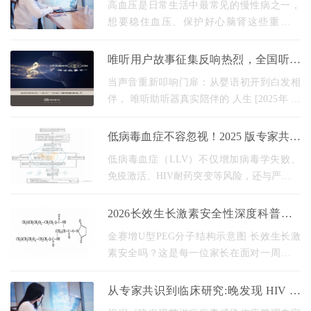
高血压是日常生活中最常见的慢性病之一，
想要稳住血压、保护好心脑肾这些重要器
官，就得长期规律吃药。 不过很多朋友吃了
半年、一年的药之后，心里都会犯嘀咕：这
唯听用户故事征集反响热烈，全国听损
药都吃这么久
人士分享“自然聆听”的高光时刻
当声音重新叩响门扉：从婴语初开到白发相
伴， 唯听助听器真实陪伴的 人生 [2025年 12
月，中国] 在静默的世界里，一扇门被关上。
起初，是钟表的滴答声消失在背景里；然
低病毒血症不容忽视！2025 版专家共识
后，是亲人
划重点啦
低病毒血症（LLV）不仅增加病毒学失败、
免疫激活、HIV耐药突变等风险，还与严重的
艾滋病和非艾滋病相关疾病及死亡风险升高
密切相关。 中华医学会热带病与寄生虫病分
2026长效生长激素安全性深度科普：U
会艾滋病学组
型PEG定点修饰技术30年安全验证与金
金赛增U型PEG分子结构示意图 长效生长激
赛增五
素安全吗？这是每一位家长在面对一周一针
方案时最先提出的问题。 长效PEG-GH vs 短
效GH（每日注射）IGF-1水平对比 担忧是合
从专家共识到临床研究:晚发现 HIV 的
理的。生长激素治疗
免疫重建 “全攻略”