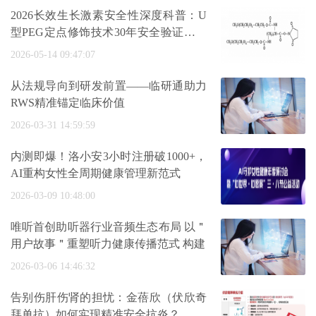
2026长效生长激素安全性深度科普：U
型PEG定点修饰技术30年安全验证与金
赛增五
2026-05-14 09:47:07
从法规导向到研发前置——临研通助力
RWS精准锚定临床价值
2026-03-31 14:59:59
内测即爆！洛小安3小时注册破1000+，
AI重构女性全周期健康管理新范式
2026-03-09 10:48:00
唯听首创助听器行业音频生态布局 以＂
用户故事＂重塑听力健康传播范式 构建
2026-03-06 14:46:32
告别伤肝伤肾的担忧：金蓓欣（伏欣奇
拜单抗）如何实现精准安全抗炎？