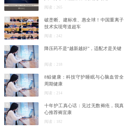
阅读：265
6
破垄断、建标准、惠全球！中国重离子
技术实现弯道超车
阅读：242
7
降压药不是“越新越好”，适配才是关键
阅读：218
8
8鲸健康：科技守护睡眠与心脑血管全
周期健康
阅读：214
9
十年护工真心话：见过无数褥疮，我真
心推荐褥宜康
阅读：182