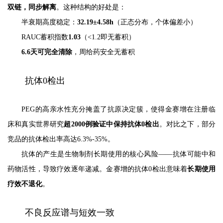
双链，同步解离
。这种结构的好处是：
半衰期高度稳定：
32.19±4.58h
（正态分布，个体偏差小）
RAUC蓄积指数
1.03
（<1.2即无蓄积）
6.6天可完全清除
，周给药安全无蓄积
抗体0检出
PEG的高亲水性充分掩盖了抗原决定簇，使得金赛增在注册临
床和真实世界研究
超2000例验证中保持抗体0检出
。对比之下，部分
竞品的抗体检出率高达6.3%-35%。
抗体的产生是生物制剂长期使用的核心风险——抗体可能中和
药物活性，导致疗效逐年递减。金赛增的抗体0检出意味着
长期使用
疗效不退化
。
不良反应谱与短效一致