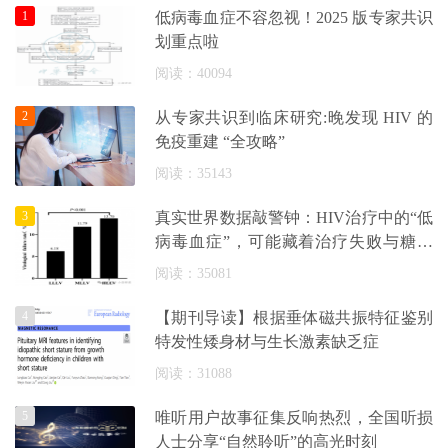
1
低病毒血症不容忽视！2025 版专家共识
划重点啦
阅读：40094
2
从专家共识到临床研究:晚发现 HIV 的
免疫重建 “全攻略”
阅读：35143
3
真实世界数据敲警钟：HIV治疗中的“低
病毒血症”，可能藏着治疗失败与糖尿
病
阅读：35081
4
【期刊导读】根据垂体磁共振特征鉴别
特发性矮身材与生长激素缺乏症
阅读：31088
5
唯听用户故事征集反响热烈，全国听损
人士分享“自然聆听”的高光时刻