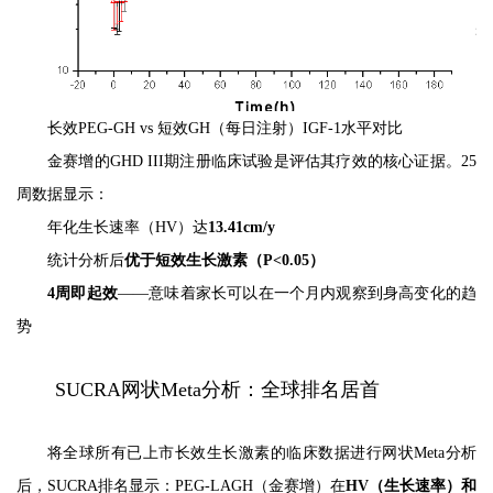
长效PEG-GH vs 短效GH（每日注射）IGF-1水平对比
金赛增的GHD III期注册临床试验是评估其疗效的核心证据。25
周数据显示：
年化生长速率（HV）达
13.41cm/y
统计分析后
优于短效生长激素（P<0.05）
4周即起效
——意味着家长可以在一个月内观察到身高变化的趋
势
SUCRA网状Meta分析：全球排名居首
将全球所有已上市长效生长激素的临床数据进行网状Meta分析
后，SUCRA排名显示：PEG-LAGH（金赛增）在
HV（生长速率）和