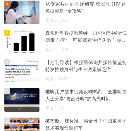
2
从专家共识到临床研究:晚发现 HIV 的
免疫重建 “全攻略”
阅读：35054
3
真实世界数据敲警钟：HIV治疗中的“低
病毒血症”，可能藏着治疗失败与糖尿
病
阅读：35049
4
【期刊导读】根据垂体磁共振特征鉴别
特发性矮身材与生长激素缺乏症
阅读：31057
5
唯听用户故事征集反响热烈，全国听损
人士分享“自然聆听”的高光时刻
阅读：233
6
破垄断、建标准、惠全球！中国重离子
技术实现弯道超车