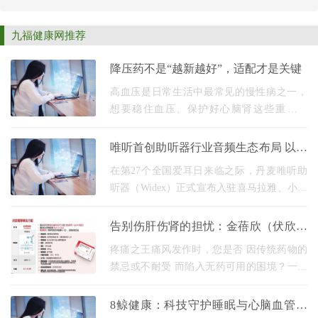
九福健康网推荐
降压药不是“越新越好”，适配才是关键
高血压是日常生活中最常见的慢性病之一，
想要稳住血压、保护好心脑肾这些重要器
官，就得长期规律吃药。 不过很多朋友吃了
半年、一年的药之后，心里都会犯嘀咕：这
唯听首创助听器行业音频生态布局 以＂
药都吃这么久
用户故事＂重塑听力健康传播范式 构建
在第27个全国爱耳日来临之际，丹麦唯听助
听器（Widex）正式宣布入驻喜马拉雅、小宇
宙等主流有声平台，成为首个系统化布局音
频内容生态的国际助听器品牌。这一战略举
告别伤肝伤肾的担忧：金蓓欣（伏欣奇
措不仅开创了
拜单抗）如何实现精准安全抗炎？
疼痛之王痛风发作时，您是否 因传统药物的
禁忌或不耐受 而陷入无药可用的困境？一款
名为 金蓓欣（伏欣奇拜单抗） 的新药，正为
这类患者带来 精准、长效的抗炎 新选择。但
8鲸健康：科技守护睡眠与心脑血管全
是作为