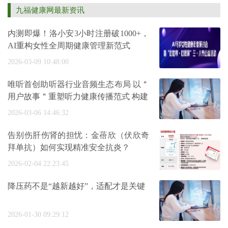
九福健康网最新资讯
内测即爆！洛小安3小时注册破1000+，
AI重构女性全周期健康管理新范式
2026-03-09 10:48:00
唯听首创助听器行业音频生态布局 以＂
用户故事＂重塑听力健康传播范式 构建
2026-03-06 14:46:32
告别伤肝伤肾的担忧：金蓓欣（伏欣奇
拜单抗）如何实现精准安全抗炎？
2026-02-04 22:23:45
降压药不是“越新越好”，适配才是关键
2026-01-30 09:29:12