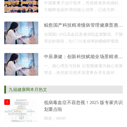
技术实现弯道超车
中国重离子治疗技术，凭借精准杀伤病灶、
大幅降低副作用的核心优势，已成为肿瘤治
疗领域的国之重器。其背后的关键原理是布
拉格峰效应高能粒子束能将能量精准聚焦于
鲸愈国产科技精准慢病管理健康普惠无
肿瘤部位，
界
当我国2.45亿高血压患者深陷监测繁琐、干预
滞后的困境，当17.5%发病率的睡眠呼吸暂停
群体面临筛查覆盖率不足30%、随访依从性仅
40%的医疗缺口医院里一号难求，家庭中监测
中辰康健：创新科技赋能全场景精准医
无门，国外
疗方案
一、核心理念与目标 以智惠健康为核心发展
理念，依托前沿技术深度整合并无缝对接医
院信息系统（HIS/EMR/PACS/LIS等），构建
全链路数字化医疗生态。核心目标聚焦医疗
九福健康网本月热文
工作提效、减负
1
低病毒血症不容忽视！2025 版专家共识
划重点啦
阅读：40049