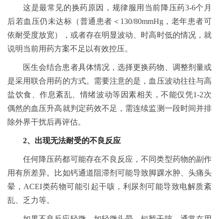
这是最常见的换药原因，规律服用当前降压药3-6个月
后若血压仍未达标（普通患者＜130/80mmHg，老年患者可
依耐受度放宽），或者存在明显波动、时高时低的情况，就
说明当前用药方案不足以有效控压。
医生会结合患者具体情况，选择更换药物、调整剂量或
是采用联合用药的方式。需要注意的是，血压波动往往与高
盐饮食、作息紊乱、情绪波动等因素相关，不能仅凭1-2次
偶然的血压升高就判定药效不足，需连续监测一段时间并排
除外界干扰后再评估。
2、出现无法耐受的不良反应
任何降压药都可能存在不良反应，不同类型药物的副作
用有所差异。比如钙通道阻滞剂可能导致脚踝水肿、头痛头
晕，ACEI类药物可能引起干咳，利尿剂可能导致电解质紊
乱、乏力等。
如果不良反应轻微，如轻微头晕、短暂干咳，通常在用