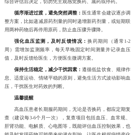
综合评估后决定，切勿凭主观感觉换药、减药或停药。
循序渐进过渡，避免突然调整：
医生通常会建议逐步调
整方案，比如递减原药剂量的同时递增新药剂量，或短期联
用两种药物后再停用原药，防止血压骤升骤降。
强化血压监测，及时反馈情况：
换药期间（通常1-2
周）需增加监测频率，每天早晚固定时间测量并记录血压
值，及时反馈给医生，方便医生微调方案。
保持生活稳定，减少干扰因素：
遵循低盐饮食、规律作
息、适度运动、情绪平稳的原则，避免生活方式波动影响血
压，干扰医生对药效的判断。
温馨提醒
高血压患者长期服药期间，无论是否换药，都应定期复
查（建议每3-6个月一次），复查项目包括血压、血常规、
肝肾功能、电解质、心电图等，既能评估血压控制效果，也
能及时发现药物可能带来的潜在影响，让医生根据病情变化