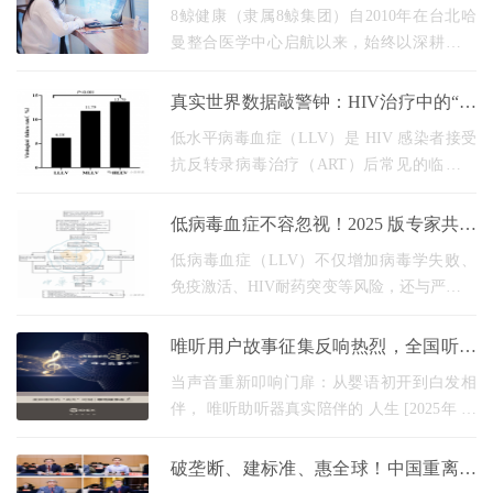
周期健康
8鲸健康（隶属8鲸集团）自2010年在台北哈
曼整合医学中心启航以来，始终以深耕健康
领域，链接全球资源为发展内核，历经十余
年深耕，已构建起覆盖大中华区、东南亚、
真实世界数据敲警钟：HIV治疗中的“低
欧洲、美国、
病毒血症”，可能藏着治疗失败与糖尿
低水平病毒血症（LLV）是 HIV 感染者接受
病
抗反转录病毒治疗（ART）后常见的临床现
象，虽未达到 治疗失败 标准，却可能悄悄影
响治疗效果。 一、LLV 的发生机制：为何病
低病毒血症不容忽视！2025 版专家共识
毒 降不下去？
划重点啦
低病毒血症（LLV）不仅增加病毒学失败、
免疫激活、HIV耐药突变等风险，还与严重的
艾滋病和非艾滋病相关疾病及死亡风险升高
密切相关。 中华医学会热带病与寄生虫病分
唯听用户故事征集反响热烈，全国听损
会艾滋病学组
人士分享“自然聆听”的高光时刻
当声音重新叩响门扉：从婴语初开到白发相
伴， 唯听助听器真实陪伴的 人生 [2025年 12
月，中国] 在静默的世界里，一扇门被关上。
起初，是钟表的滴答声消失在背景里；然
破垄断、建标准、惠全球！中国重离子
后，是亲人