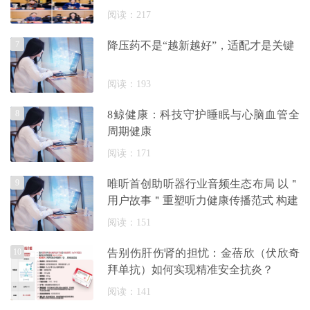
阅读：217
7
降压药不是“越新越好”，适配才是关键
阅读：193
8
8鲸健康：科技守护睡眠与心脑血管全
周期健康
阅读：171
9
唯听首创助听器行业音频生态布局 以＂
用户故事＂重塑听力健康传播范式 构建
阅读：151
10
告别伤肝伤肾的担忧：金蓓欣（伏欣奇
拜单抗）如何实现精准安全抗炎？
阅读：141