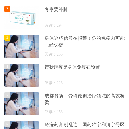
2
冬季要补肺
阅读：294
3
身体这些信号在报警！你的免疫力可能
已经失衡
阅读：235
4
带状疱疹是身体免疫在预警
阅读：228
5
成都育扬：骨科微创治疗领域的高效桥
梁
阅读：153
6
痔疮药膏别乱选！国药准字和消字号区