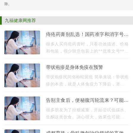
除。
九福健康网推荐
痔疮药膏别乱选！国药准字和消字号区
别，一文看懂
很多人买痔疮药膏时，只看功效描述、价格
和包装，很少留意包装上的**批准文号**，
随手买回的护理膏舒缓膏，用了之后发现没
效果，甚至耽误不适缓解，根源就在于没分
带状疱疹是身体免疫在预警
清**国药准字
带状疱疹民间俗称蛇斑疮 简单来说：带状疱
疹的本质，就是人体免疫力下降后，潜伏在
神经节中的水痘-带状疱疹病毒被重新激活引
起的疾病。因此，免疫状态直接决定了疾病
告别主食后，便秘腹泻轮流来？可能是
的发病、
肠道在“切换燃料”！
很多朋友为了控糖减重，开始尝试低碳水、
生酮这类饮食。决心很大，效果也可能有，
但最先给你下马威的，往往是你的肠胃，严
重的便秘，或者意想不到的腹泻，让人非常