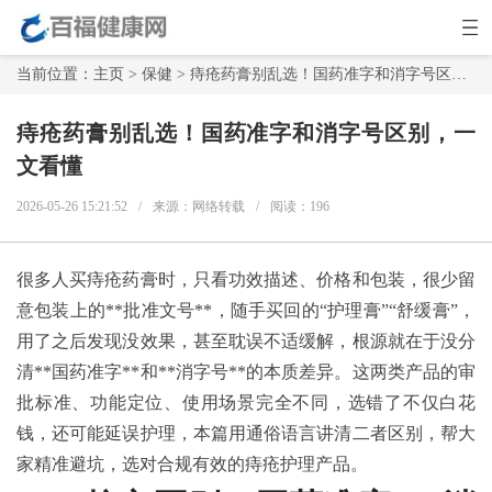
当前位置：
主页
>
保健
> 痔疮药膏别乱选！国药准字和消字号区别，一文看懂
痔疮药膏别乱选！国药准字和消字号区别，一
文看懂
2026-05-26 15:21:52
/
来源：网络转载
/
阅读：
196
很多人买痔疮药膏时，只看功效描述、价格和包装，很少留
意包装上的**批准文号**，随手买回的“护理膏”“舒缓膏”，
用了之后发现没效果，甚至耽误不适缓解，根源就在于没分
清**国药准字**和**消字号**的本质差异。这两类产品的审
批标准、功能定位、使用场景完全不同，选错了不仅白花
钱，还可能延误护理，本篇用通俗语言讲清二者区别，帮大
家精准避坑，选对合规有效的痔疮护理产品。