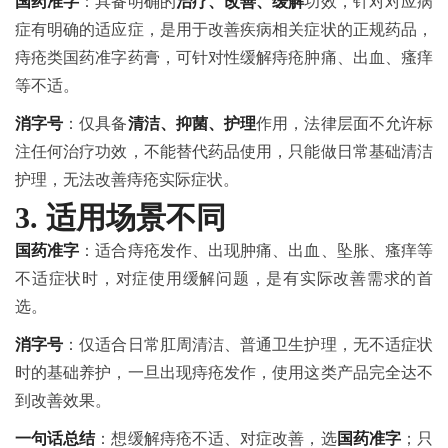
国药准字
：具备明确的
治疗、改善、缓解
功效，针对对应病
症有明确的适应症，是用于改善疾病相关症状的正规药品，
痔疮类国药准字药膏，可针对性缓解痔疮肿痛、出血、瘙痒
等不适。
消字号
：仅具备
清洁、抑菌、护理
作用，法律层面不允许标
注任何治疗功效，不能替代药品使用，只能做日常基础清洁
护理，无法改善痔疮实际症状。
3. 适用场景不同
国药准字
：适合痔疮发作、出现肿痛、出血、坠胀、瘙痒等
不适症状时，对症使用缓解问题，是有实际改善需求的首
选。
消字号
：仅适合日常肛周清洁、普通卫生护理，无不适症状
时的基础养护，一旦出现痔疮发作，使用这类产品完全达不
到改善效果。
一句话总结
：想缓解痔疮不适、对症改善，选
国药准字
；只