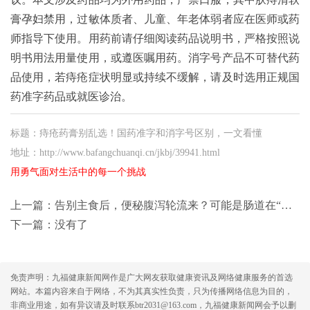
膏孕妇禁用，过敏体质者、儿童、年老体弱者应在医师或药
师指导下使用。用药前请仔细阅读药品说明书，严格按照说
明书用法用量使用，或遵医嘱用药。消字号产品不可替代药
品使用，若痔疮症状明显或持续不缓解，请及时选用正规国
药准字药品或就医诊治。
标题：痔疮药膏别乱选！国药准字和消字号区别，一文看懂
地址：http://www.bafangchuanqi.cn/jkbj/39941.html
用勇气面对生活中的每一个挑战
上一篇：
告别主食后，便秘腹泻轮流来？可能是肠道在“切换燃料”！
下一篇：没有了
免责声明：九福健康新闻网作是广大网友获取健康资讯及网络健康服务的首选
网站。本篇内容来自于网络，不为其真实性负责，只为传播网络信息为目的，
非商业用途，如有异议请及时联系btr2031@163.com，九福健康新闻网会予以删