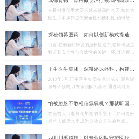
成都育扬：骨科微创治疗领域的高效桥
困扰。 突然
梁
在骨科微创手术要求越来越高的今天,如何为
医生手术操作提供安全性和便利性,如何给患
者提供更好的手术体验,让患者尽早康复,成为
医生和患者关心的核心问题。成都育扬贸易
探秘领募医药：如何以创新模式提速临
有限公司
床试验
引言:在创新药研发的漫长征途中,临床试验是
验证其安全性与有效性的关键一环,其进度与
质量直接关系到新药能否早日惠及患者。然
而,研究中心启动慢、受试者招募难、现场管
正生医生集团：深耕泌尿外科，构建精
理执行队
细化诊疗新生态
2018年5月,正生医生集团在深圳成立,聚焦泌
尿外科领域,以专家团队为基石,通过赋能医院
专科建设、打造互联网医疗平台,逐步成长为
以微创技术为特色的泌尿外科品牌。集团始
怕被忽悠不敢相信氢氧机？那就听国家
终坚持以结
的准没错！
在当前人口老龄化加剧的背景下，如何提升
老年人健康水平成为全社会关注的焦点。氢
氧医学作为新兴学科，近年来在老年健康领
域展现出巨大潜力。 氢氧医学的科学基础与
四川川禹科技：以专业团队守护医疗安