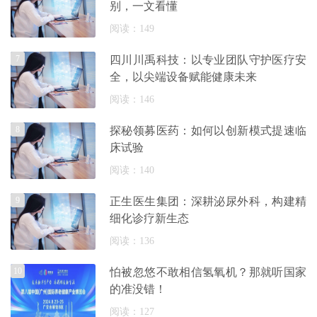
别，一文看懂
阅读：149
7
四川川禹科技：以专业团队守护医疗安
全，以尖端设备赋能健康未来
阅读：146
8
探秘领募医药：如何以创新模式提速临
床试验
阅读：140
9
正生医生集团：深耕泌尿外科，构建精
细化诊疗新生态
阅读：136
10
怕被忽悠不敢相信氢氧机？那就听国家
的准没错！
阅读：127