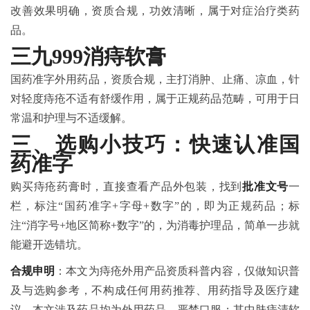
改善效果明确，资质合规，功效清晰，属于对症治疗类药
品。
三九999消痔软膏
国药准字外用药品，资质合规，主打消肿、止痛、凉血，针
对轻度痔疮不适有舒缓作用，属于正规药品范畴，可用于日
常温和护理与不适缓解。
三、选购小技巧：快速认准国
药准字
购买痔疮药膏时，直接查看产品外包装，找到
批准文号
一
栏，标注“国药准字+字母+数字”的，即为正规药品；标
注“消字号+地区简称+数字”的，为消毒护理品，简单一步就
能避开选错坑。
合规申明
：本文为痔疮外用产品资质科普内容，仅做知识普
及与选购参考，不构成任何用药推荐、用药指导及医疗建
议。本文涉及药品均为外用药品，严禁口服；其中肤痔清软