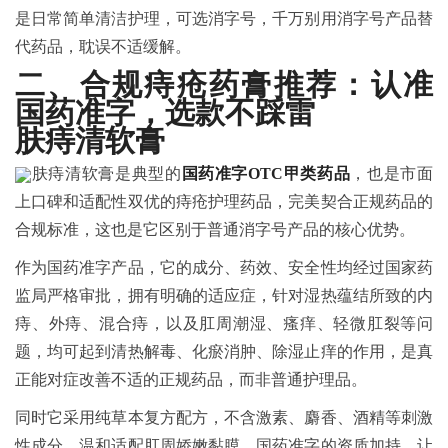
是日常简单清洁护理，可选消字号，千万别用消字号产品替
代药品，耽误不适缓解。
二、合规痔疮药膏推荐：认准
国药准字，选款不踩雷
肤痔清软膏
肤痔清软膏是典型的
国药准字OTC甲类药品
，也是市面
上口碑和适配性双优的痔疮护理药品，完美契合正规药品的
合规标准，这也是它区别于普通消字号产品的核心优势。
作为国药准字产品，它的成分、药效、安全性均经过国家药
监局严格审批，拥有明确的适应症，针对湿热蕴结所致的内
痔、外痔、混合痔，以及肛周潮湿、瘙痒、轻微肛裂等问
题，均可起到清热解毒、化瘀消肿、除湿止痒的作用，是真
正能对症改善不适的正规药品，而非普通护理品。
同时它采用纯草本复方配方，不含激素、麝香、酒精等刺激
性成分，温和适配肛周娇嫩黏膜，国药准字的资质加持，让