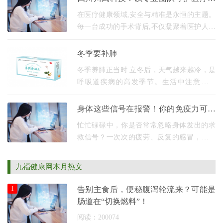
老年健康
全，以尖端设备赋能健康未来
在医疗健康领域,安全与精准是永恒的主题。
每一台成功的手术背后,不仅凝聚着医护人员
的精湛技艺,更离不开那些默默守护在幕后的
医疗设备与技术支持。四川川禹科技有限公
冬季要补肺
司正是这
冬季养肺正当时 立冬后，天气越来越冷，是
呼吸道疾病的高发季节。生活中注意养好
肺，非常重要！ 冬季养生，记得先养
肺！！！ 肺是人体中最大的呼吸场所，主要
身体这些信号在报警！你的免疫力可能
用于置换内外气体
已经失衡
忙忙碌碌中，你是否常常忽略身体发出的求
救信号？一次次的疲劳、反复的感冒，也许
不仅仅是劳累所致，而是你的免疫力正在亮
起红灯。 当身体频繁出现这些现象，需警惕
九福健康网本月热文
免疫力降低
1
告别主食后，便秘腹泻轮流来？可能是
肠道在“切换燃料”！
阅读：200074