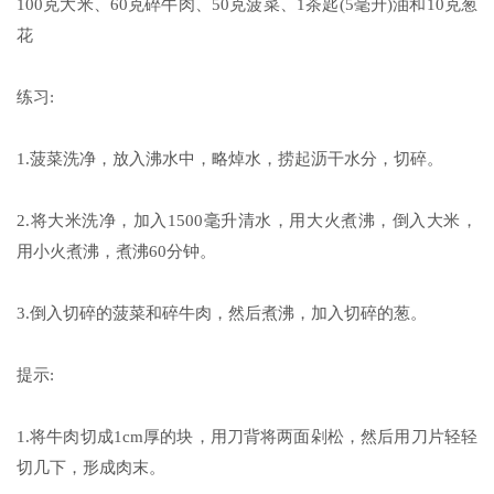
100克大米、60克碎牛肉、50克菠菜、1茶匙(5毫升)油和10克葱
花
练习:
1.菠菜洗净，放入沸水中，略焯水，捞起沥干水分，切碎。
2.将大米洗净，加入1500毫升清水，用大火煮沸，倒入大米，
用小火煮沸，煮沸60分钟。
3.倒入切碎的菠菜和碎牛肉，然后煮沸，加入切碎的葱。
提示:
1.将牛肉切成1cm厚的块，用刀背将两面剁松，然后用刀片轻轻
切几下，形成肉末。