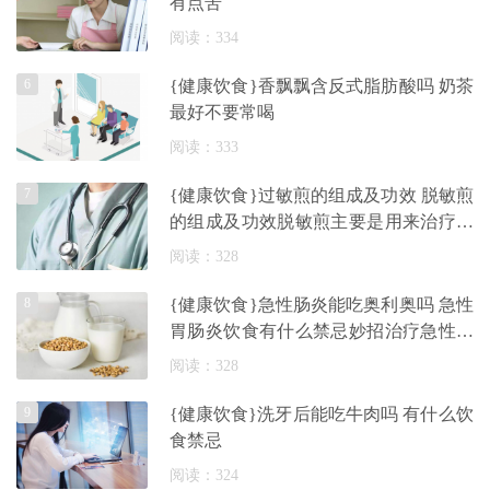
有点苦
阅读：334
6
{健康饮食}香飘飘含反式脂肪酸吗 奶茶
最好不要常喝
阅读：333
7
{健康饮食}过敏煎的组成及功效 脱敏煎
的组成及功效脱敏煎主要是用来治疗什
么
阅读：328
8
{健康饮食}急性肠炎能吃奥利奥吗 急性
胃肠炎饮食有什么禁忌妙招治疗急性肠
胃
阅读：328
9
{健康饮食}洗牙后能吃牛肉吗 有什么饮
食禁忌
阅读：324