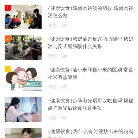
1
{健康饮食}鸡蛋肉饼汤的功效 鸡蛋肉饼
汤怎么做
阅读：502
2
{健康饮食}稀奶油是反式脂肪酸吗 稀奶
油与反式脂肪酸什么关系
阅读：500
3
{健康饮食}油小米和糯小米的区别 常食
小米有益健康
阅读：405
4
{健康饮食}点阵激光后可以吃鱼吗 揭秘
点阵激光后饮食注意事项
阅读：343
5
{健康饮食}为什么有时候炒出来的鸡肉