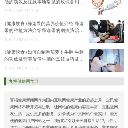
酒的功效及注意事项常见的玫瑰食用方
法
2020-10-02 17:03:01
{健康饮食}释迦果的营养价值介绍 释迦
果的种植方法介绍释迦果的病虫防治介
绍
2020-10-02 17:00:02
{健康饮食}如何自制番茄萝卜牛腩 牛腩
的功效及营养价值牛腩的烹饪技巧及营
养
2020-10-02 16:57:02
九福健康网简介
百福健康新闻网作为国内互联网健康产业的后起之秀，全民健
康网将不断开拓与进取，让网站的健康内容更丰富，更贴近网
友生活，提供更多的服务。力争成为中文网站中最实用、最方
便的健康门户网站之一，我们以“引领全民健康生活”为己任，
致力于为网民提供专业的健康资讯及各种健康服务。主要内容