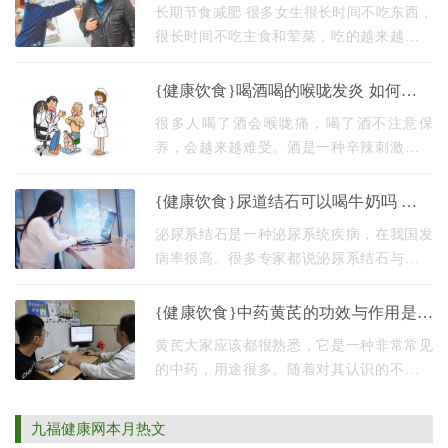
治疗厌食症的预防方法有哪些厌食症吃
长期节食减肥 很多女生很长时间不吃东西，
什
很长时间不吃主食和荤菜，吃的越来越少。
他们最终会失去食欲，甚至看到米饭会恶心
呕吐。长此以往，他们很容易患上厌食症。
{健康饮食}喝酒喝的喉咙发炎 如何缓解
频繁呕吐
喝酒后喉咙疼痛
很多人喝了酒会喉咙痛，喝了酒不注意保
养，会越来越难受。酒是一种辛辣刺激的食
物，在喉咙里喝会感觉不舒服，尤其是第一
次喝的时候。对于饮酒后喉咙不好的人，饮
{健康饮食}尿道结石可以喝牛奶吗 患者
酒后应注意防
不宜喝牛奶
泌尿系结石是一种泌尿系统疾病，在我国发
病率很高。很多专家都说泌尿系结石与人们
的日常饮食密切相关，所以患者的朋友需要
更加注意饮食。下面的小系列将带你了解泌
{健康饮食}中药黄芪的功效与作用是什
尿系结石患
么 中药黄芪的食用方法有哪些黄芪泡水
黄芪大家应该都很熟悉，它是一种非常常见
喝
的中药，用途很多。随着对其认识的不断提
高，其应用领域也越来越广。它不仅可以直
接作为中药与其他药物配伍使用，而且黄芪
九福健康网本月热文
因其功能丰