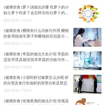
{健康饮食}萝卜汤做法步骤 吃萝卜的小
贴士萝卜吃多了会怎样生吃白萝卜的坏
处
2020-10-02 17:15:01
{健康饮食}樱桃有什么功效与作用 樱桃
的食用指南车厘子和樱桃的区别是什么
呢
2020-10-02 17:12:01
{健康饮食}草菇的做法大全介绍 草菇的
适宜环境及栽培技术草菇的功效与作用
介
2020-10-02 17:09:02
{健康饮食}小孩吃虾过敏要怎么办呢 虾
的分类及食疗价值虾的营养分析及禁忌
2020-10-02 17:06:01
{健康饮食}玫瑰黄酒的做法介绍 玫瑰花