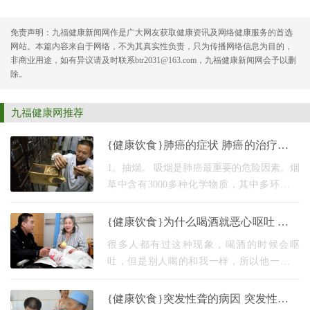
免责声明：九福健康新闻网作是广大网友获取健康资讯及网络健康服务的首选
网站。本篇内容来自于网络，不为其真实性负责，只为传播网络信息为目的，
非商业用途，如有异议请及时联系btr2031@163.com，九福健康新闻网会予以删
除。
九福健康网推荐
{健康饮食}肺癌的症状 肺癌的治疗及预
防肺癌应该如何预防呢肺癌应该如何治
1。抽烟。 吸烟是肺癌最重要的危险因素。烟
疗
草中含有3000多种化学物质，其中多环芳烃
(如苯并芘)和亚硝胺具有很强的致癌活性。几
乎所有肺癌患者都与吸烟有关。吸烟是一种
{健康饮食}为什么喝酒就恶心呕吐 怎么
酸性极强
解决效果好
很多人都有过这种现象，喝酒的时候会呕
吐，但是别人喝的和我一样，所以他一点反
应都没有。想知道喝酒时呕吐的原因，首先
要了解酒精进入人体后对身体的反应。酒精
{健康饮食}突发性聋的病因 突发性聋的