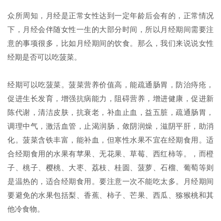
众所周知，月经是正常女性达到一定年龄后会有的，正常情况
下，月经会伴随女性一生的大部分时间，所以月经期间需要注
意的事项很多，比如月经期间的饮食。那么，我们来说说女性
经期是否可以吃菠菜。
经期可以吃菠菜。菠菜营养价值高，能疏通肠胃，防治痔疮，
促进生长发育，增强抗病能力，阻碍营养，增进健康，促进新
陈代谢，清洁皮肤，抗衰老，补血止血，益五脏，疏通肠胃，
调理中气，激活血管，止渴润肠，敛阴润燥，滋阴平肝，助消
化。菠菜含铁丰富，能补血，但寒性水果不宜在经期食用。适
合经期食用的水果有苹果、无花果、草莓、西红柿等。，而橙
子、桃子、樱桃、大枣、荔枝、桂圆、菠萝、石榴、葡萄等则
是温热的，适合经期食用。要注意一次不能吃太多。月经期间
要避免的水果包括梨、香蕉、柿子、芒果、西瓜、猕猴桃和其
他冷食物。