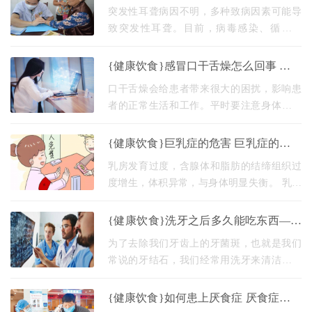
对胃有很大的
治疗突发性聋应该如何预防突发性聋应
突发性耳聋病因不明，多种致病因素可能导
该
致突发性耳聋。目前，病毒感染、循环障
碍、自身免疫、膜迷路破裂等理论得到广泛
认可。 1.病毒感染:病毒对内耳血管中的红细
{健康饮食}感冒口干舌燥怎么回事 教你
胞和听觉神经
三招改善感冒口干舌燥
口干舌燥会给患者带来很大的困扰，影响患
者的正常生活和工作。平时要注意身体的保
养，提高免疫功能，降低患疾病的风险。如
果有口干，要注意。最好通过食疗来调节。
{健康饮食}巨乳症的危害 巨乳症的治疗
我们应该调
巨乳症的饮食需要注意什么巨乳症应该
乳房发育过度，含腺体和脂肪的结缔组织过
怎
度增生，体积异常，与身体明显失衡。 乳房
过大是由于腺体和脂肪结缔组织对雌激素异
常敏感所致。遗传因素也是相关因素之一。
{健康饮食}洗牙之后多久能吃东西——
真正原因不
关于洗牙的那些事
为了去除我们牙齿上的牙菌斑，也就是我们
常说的牙结石，我们经常用洗牙来清洁牙菌
斑，也就是所谓的龈上洁治来清洁牙菌斑。
其实很多人洗完牙感觉牙齿又酸又软。这些
{健康饮食}如何患上厌食症 厌食症怎么
都是正常情