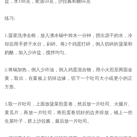
盐，水198克，黄油50克，沙拉酱和糖66克
练习:
1.菠菜洗净去根，放入沸水锅中焯水一分钟，捞出沥干的水，冷
却后用手挤干水分，剁碎。将2个鸡蛋打碎，倒入切碎的菠菜和
奶酪，加入少许盐，搅拌均匀。
2.将锅加热，倒入少许油，倒入鸡蛋混合物，用小火煎至两面金
黄，取出，在案板上切掉边缘，切下一个吐司大小或更小的正
方形。
3.取一片吐司，上面放菠菜煎蛋卷，然后放一片吐司、火腿片、
黄瓜片，再放一片吐司，将煎蛋卷切好的边并排放，铺上一些
生菜叶子，挤上沙拉酱，最后放一片吐司。