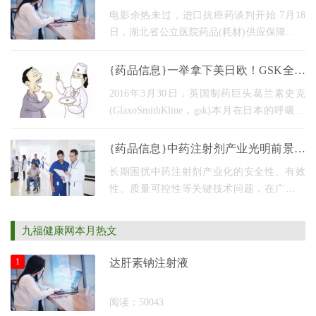
的海
电影余热未过，进口抗癌药谈判开始 7月18
日，湖北省公立医院药品(耗材)供应保障综合
管理网发布《武汉市医疗物资采购管理办公
室关于印发2018年武汉市医疗机构部分进口
{药品信息}一举拿下美日欧！GSK全球
药品议价工作
首个抗IL5单抗哮喘新药Nucala获批治疗
2016年3月30日，英国制药巨头葛兰素史克
重度嗜
(GlaxoSmithKline，gsk)本月在日本的呼吸管
道传来好消息。日本厚生劳动省(mhlw)已批
准使用单克隆抗体珠单抗(mepolizumab，
{药品信息}中药注射剂产业光明前景可
mepolizumab)治疗难治性哮喘患者
期
长期困扰中药注射剂产业化的安全性、有效
性、质量可控性等关键技术问题，在广东制
药企业丽珠集团和中山大学生命科学院的共
同研究下，取得了重大突破。“中药注射剂产
九福健康网本月热文
品升级中
1
达肝素钠注射液
阅读：50043