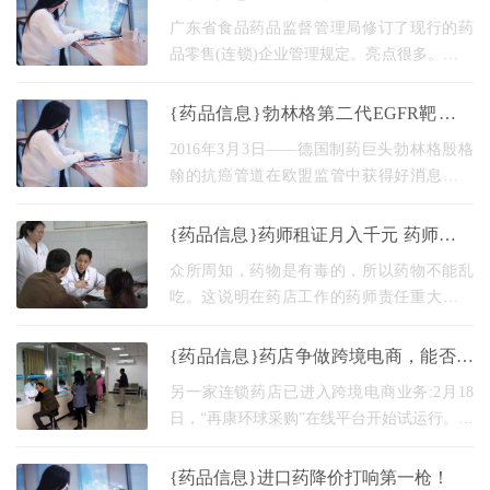
用、成瘾、过量
明天就试行了！
广东省食品药品监督管理局修订了现行的药
品零售(连锁)企业管理规定。亮点很多。过来
看看！ 近日，广东省食品药品监督管理局修
订了现行的药品零售(连锁)企业管理规定。新
{药品信息}勃林格第二代EGFR靶向疗
修订的
法Giotrif获欧盟CHMP支持批准治疗肺
2016年3月3日——德国制药巨头勃林格殷格
鳞状细胞癌
翰的抗癌管道在欧盟监管中获得好消息。欧
洲药品管理局(ema)人类药物产品委员会
(chmp)支持批准抗癌药物giotrif(阿法替尼，阿
{药品信息}药师租证月入千元 药师资格
法替尼)在含铂化疗
证的正确使用方法有哪些
众所周知，药物是有毒的，所以药物不能乱
吃。这说明在药店工作的药师责任重大。理
论上药店的药师只有通过考试拿到执业药师
才能上岗。然而，最近有报道称，一名药剂
{药品信息}药店争做跨境电商，能否分
师通过出租
一杯羹？
另一家连锁药店已进入跨境电商业务:2月18
日，“再康环球采购”在线平台开始试运行。不
难想象，未来会有越来越多的药店涉足这一
领域。 “跨境电商”不是新话题。例如，奶粉
{药品信息}进口药降价打响第一枪！