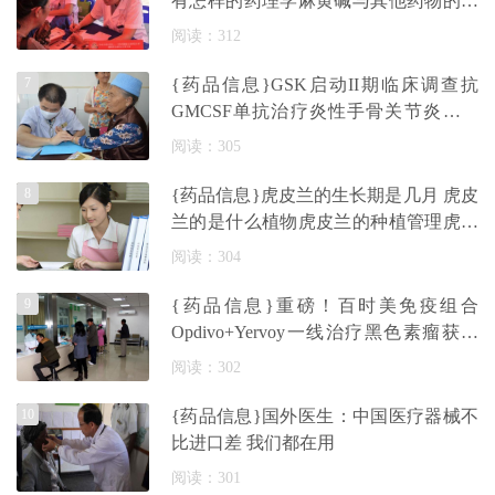
有怎样的药理学麻黄碱与其他药物的相
互
阅读：312
7
{药品信息}GSK启动II期临床调查抗
GMCSF单抗治疗炎性手骨关节炎的潜
力
阅读：305
8
{药品信息}虎皮兰的生长期是几月 虎皮
兰的是什么植物虎皮兰的种植管理虎皮
兰
阅读：304
9
{药品信息}重磅！百时美免疫组合
Opdivo+Yervoy一线治疗黑色素瘤获欧
盟CHMP支持批
阅读：302
10
{药品信息}国外医生：中国医疗器械不
比进口差 我们都在用
阅读：301