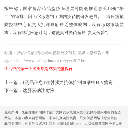
报告称，国家食品药品监督管理局可能会推迟惠氏13价“培
二”的审批，因为它考虑到了国内疫苗的研发进展。上海疾病预
防控制中心负责人批评政府缺乏整体规划，没有考虑市场需
求，没有制定应急计划，这使其对疫苗短缺“责无旁贷”。
标题：{药品信息}内地现幼婴肺炎疫苗荒 港媒：恐缺货五年
地址：http://www.bafangchuanqi.cn/yyxx/517.html
生活中的每一个挫折都是成功的垫脚石
上一篇：
{药品信息}注射强力抗体抑制血液中HIV病毒
下一篇：
达肝素钠注射液
免责声明：九福健康新闻网作是广大网友获取健康资讯及网络健康服务的首选
网站。本篇内容来自于网络，不为其真实性负责，只为传播网络信息为目的，
非商业用途，如有异议请及时联系btr2031@163.com，九福健康新闻网会予以删