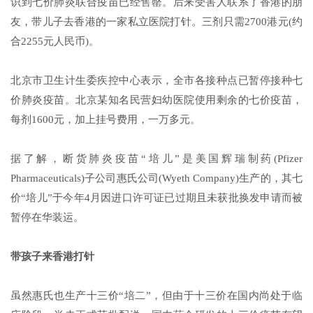
识到七价肺炎联合疫苗已经售罄。后来受害人联系了香港的朋
友，带儿子去香港的一家私立医院打针。三剂只需2700港元(约
合2255元人民币)。
北京市卫生计生委疾控中心表示，全市各接种点已暂停接种七
价肺炎疫苗。北京某知名民营妇幼医院使用剩余的七价疫苗，
每剂1600元，加上挂号费用，一万多元。
据了解，断货肺炎疫苗“培儿”是美国辉瑞制药(Pfizer
Pharmaceuticals)子公司惠氏公司(Wyeth Company)生产的，其七
价“培儿”于今年4月因进口许可证已过期且未获批换发申请而被
暂停在华装运。
带孩子来香港打针
虽然惠氏也生产十三价“培二”，但由于十三价在国内尚处于临