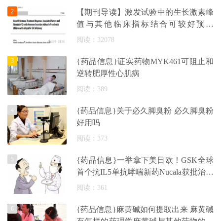
2
【期刊导读】激发试验中的生长激素峰
值与其他临床指标结合可较好预测
IGHD儿
阅读：32078
3
{药品信息}证实药物MYK461可阻止和
逆转肥厚性心肌病
阅读：389
4
{药品信息}关于必久脚臭粉 必久脚臭粉
好用吗
阅读：373
5
{药品信息}一举拿下美日欧！GSK全球
首个抗IL5单抗哮喘新药Nucala获批治疗
重度嗜
阅读：361
6
{药品信息}麻黄碱如何提取出来 麻黄碱