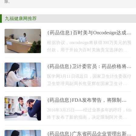
除。
九福健康网推荐
{药品信息}百时美与Oncodesign达成战
略合作开发创新抗癌药
根据协议，oncodesign将获得300万美元的预
付款，用于开始为百时美施贵宝选择的一组
目标筛选一些专有的大环化合物。此外，
oncodesign公司预计将从每个潜在目标获得高
{药品信息}卫计委官员：药品价格将通
达8000万美元的里程
过医保支付确定
医学网3月11日讯近日，国家卫生计生委医疗
卫生管理局副局长焦亚辉在国家卫生计生委
网站上接受了在线采访。采访中，焦亚辉介
绍了卫生计生委目前在改善医疗服务方面的
{药品信息}FDA发布警告，将限制阿片
工作和取得
类止痛药使用
2016年3月25日——经过业界多年的呼吁，fda
终于发布了新的指南，决定限制阿片类镇痛
药的使用，杜绝滥用。Fda在黑匣子中警告
说，阿片类镇痛药的严重风险包括误用、滥
{药品信息}广东省药品企业管理出新规