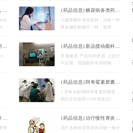
其主
药物，该受体属于中枢神经系统
礼来
{药品信息}糖尿病各类药有
一项双
(cns)中的一类孤儿受体。 这一合
P支持
时效性 你吃对了吗
，旨
作将结合arena在gpcr中的药物
巨头礼
口服降糖药有很多种，但每一种
，将
型抗炎
降血糖机制都不一样，服用时间
盟监管
也不一样。糖友的时机不对，不
理局
仅有助于控制糖分，还容易导致
封的
{药品信息}新品搅动眼科药
员会
低血糖等不良反应。 磺酰脲类 :
t再次
市变局
抗用于
常用药物有格列吡嗪、格
st，
市场概述 产品结构更新 上世纪
扰导
中后期，我国眼科专用药物品种
前的
单一，多为低质低价抗感染滴眼
在两
液。当时眼药多是各企业用来充
{药品信息}阿奇霉素胶囊的
这并
实产品生产线的附属产品，具有
作用 阿奇霉素胶囊的作用的
量少、利润小、市场份额
1.进食会影响阿奇霉素的吸收，
注意事项阿奇霉素胶囊
因此应在饭前1小时或饭后2小时
口服。 2.轻度肾功能不全(肌酐
清除率]40ml/ min)患者不需要调
新进
{药品信息}治疗慢性胃炎的
整剂量，但严重肾功能不全患者
被刑
西药与中药
使用阿奇霉素的数据并不多，因
督管
治疗各种类型胃炎的药物一般分