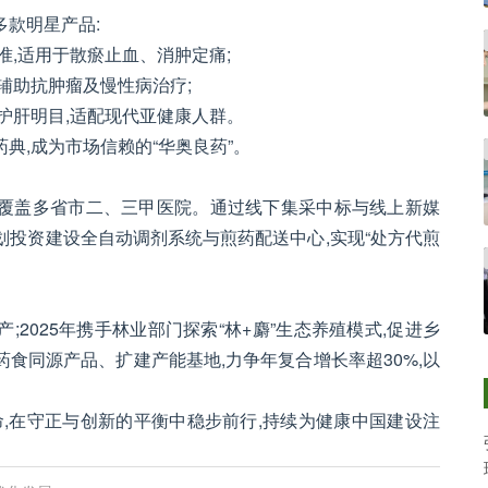
多款明星产品:
准,适用于散瘀止血、消肿定痛;
辅助抗肿瘤及慢性病治疗;
护肝明目,适配现代亚健康人群。
典,成为市场信赖的“华奥良药”。
,覆盖多省市二、三甲医院。通过线下集采中标与线上新媒
划投资建设全自动调剂系统与煎药配送中心,实现“处方代煎
;2025年携手林业部门探索“林+麝”生态养殖模式,促进乡
食同源产品、扩建产能基地,力争年复合增长率超30%,以
命,在守正与创新的平衡中稳步前行,持续为健康中国建设注