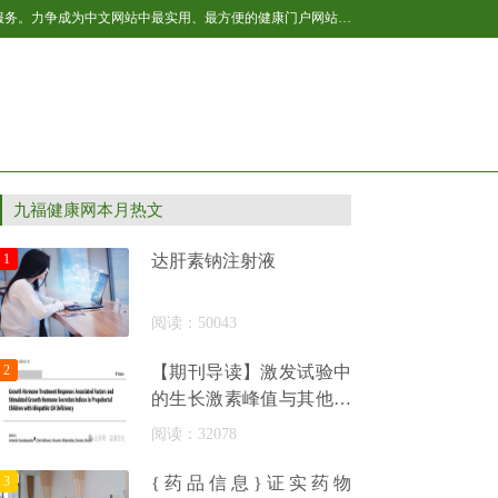
百福健康新闻网作为国内互联网健康产业的后起之秀，全民健康网将不断开拓与进取，让网站的健康内容更丰富，更贴近网友生活，提供更多的服务。力争成为中文网站中最实用、最方便的健康门户网站之一，我们以“引领全民健康生活”为己任，致力于为网民提供专业的健康资讯及各种健康服务。主要内容包括：男性、女性、育儿、保健、美容、减肥、健身、居家等，是百科全书式的健康垂直网站，是广大网友获取健康资讯及网络健康服务的首选网站。
九福健康网本月热文
1
达肝素钠注射液
阅读：50043
2
【期刊导读】激发试验中
的生长激素峰值与其他临
床指标结合可较好预测
阅读：32078
IGHD儿
3
{药品信息}证实药物