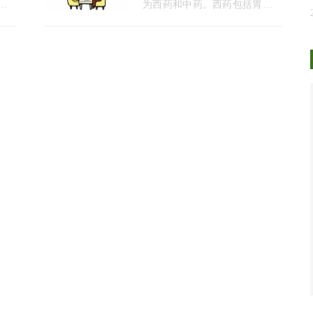
临彻
及相
为西药和中药。西药包括胃粘膜
生产
保护剂，如硫糖铝、麦齐林-s
修订
等，以及抑制胃酸、保护胃的药
取得
物，如雷尼替丁、法莫替丁、雷
价
贝拉唑、奥美拉唑等质子泵