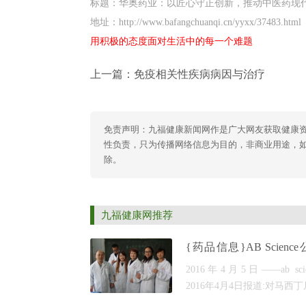
标题：华奥药业：以匠心守正创新，推动中医药现
地址：http://www.bafangchuanqi.cn/yyxx/37483.html
用积极的态度面对生活中的每一个难题
上一篇：
免疫相关性疾病病因与治疗
免责声明：九福健康新闻网作是广大网友获取健康
性负责，只为传播网络信息为目的，非商业用途，如有异
除。
九福健康网推荐
{药品信息}AB Scienc
宣布马赛替尼3期ALS试
2016年4月5日——ab scie
极的中期结果
2016年4月4日报道:对马西
疗肌萎缩侧索硬化(ALS)随