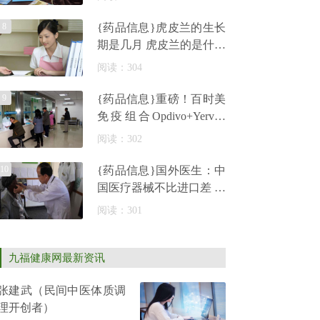
力
8
{药品信息}虎皮兰的生长
期是几月 虎皮兰的是什么
植物虎皮兰的种植管理虎
阅读：304
皮兰
9
{药品信息}重磅！百时美
免疫组合Opdivo+Yervoy
一线治疗黑色素瘤获欧盟
阅读：302
CHMP支持批
10
{药品信息}国外医生：中
国医疗器械不比进口差 我
们都在用
阅读：301
九福健康网最新资讯
张建武（民间中医体质调
理开创者）