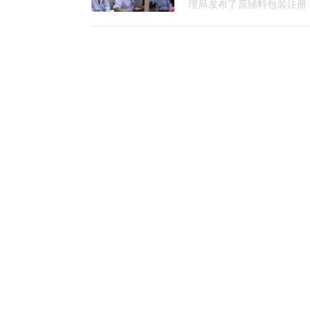
拘，45家疫苗企业面
理局发布了原辅料包装注册
查；一
关审查规则，以及《中药材
质量管理规定(征求意见
稿)》；全国恐慌疫苗事件
新进展；第十五批一致性评