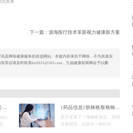
代化发展
下一篇：
源海医疗技术革新视力健康新方案
资讯及网络健康服务的首选网站。本篇内容来自于网络，不为其真实
议请及时联系btr2031@163.com，九福健康新闻网会予以删
e公司
{药品信息}勃林格殷格翰与
验积
Arena签署$2.6亿协议 开发
nce
双方签署了一项独家协议，共同
GPCR孤儿受体药物治疗精
丁尼治
开展研究，以研究一种针对未披
神疾
机对
露的g蛋白偶联受体(gpcr)的候选