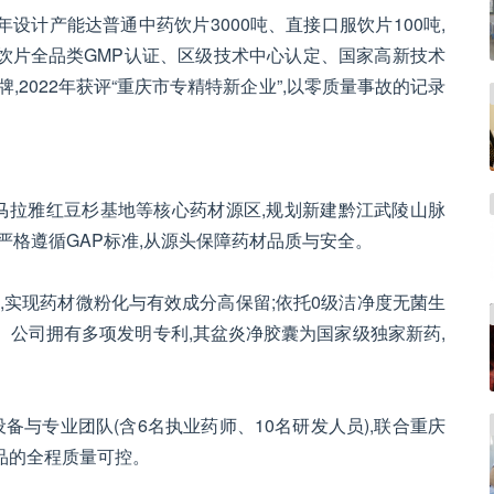
设计产能达普通中药饮片3000吨、直接口服饮片100吨,
药饮片全品类GMP认证、区级技术中心认定、国家高新技术
牌,2022年获评“重庆市专精特新企业”,以零质量事故的记录
马拉雅红豆杉基地等核心药材源区,规划新建黔江武陵山脉
,严格遵循GAP标准,从源头保障药材品质与安全。
术,实现药材微粉化与有效成分高保留;依托0级洁净度无菌生
。公司拥有多项发明专利,其盆炎净胶囊为国家级独家新药,
设备与专业团队(含6名执业药师、10名研发人员),联合重庆
品的全程质量可控。