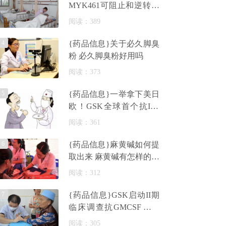
MYK461可阻止和逆转肥
厚性心肌病
阅读：389
4
{药品信息}关于必久脚臭
粉 必久脚臭粉好用吗
阅读：373
5
{药品信息}一举拿下美日
欧！GSK全球首个抗IL5
单抗哮喘新药Nucala获批
阅读：361
治疗重度嗜
6
{药品信息}麻黄碱如何提
取出来 麻黄碱有怎样的药
理学麻黄碱与其他药物的
阅读：312
相互
7
{药品信息}GSK启动II期
临床调查抗GMCSF单抗
治疗炎性手骨关节炎的潜
阅读：305