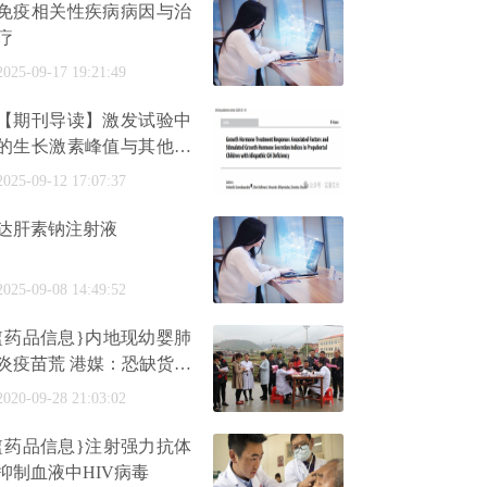
免疫相关性疾病病因与治
疗
2025-09-17 19:21:49
【期刊导读】激发试验中
的生长激素峰值与其他临
床指标结合可较好预测
2025-09-12 17:07:37
IGHD儿
达肝素钠注射液
2025-09-08 14:49:52
{药品信息}内地现幼婴肺
炎疫苗荒 港媒：恐缺货五
年
2020-09-28 21:03:02
{药品信息}注射强力抗体
抑制血液中HIV病毒