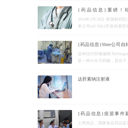
照试验的预定义分析达到了
{药品信息}重磅！
要目的。 研究ab10015是
Ixekizumab获欧盟CHM
盲、安慰剂对照的2/3期研究
2016年2月26日-美国制药
批准治疗斑块型银屑病
在评估马
来公司(eli lilly)开发的新
成全球
药物ixekizumab最近在欧
中获得好消息。欧洲药品管
{药品信息}Shire公司自
(ema)的人类药物产品委
重磅炸弹药物lifitegras
(chmp)支持批准伊西库单
这种治疗药物被称为lifitegra
等待FDA审批
治疗患有
是一种小分子药物，旨在干
致干眼症的免疫过程。在之
三期临床试验中，该药物仅
达肝素钠注射液
个主要终点中的一个成功，
没有给美国食品和药物管
{药品信息}疫苗事件
展，局长落马，15人
上周热点，国家食品药品监