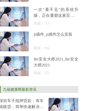
车”大
8
一次“看不见”的系统升
级，正在重塑这家百年妇
产专科医院
阅读：713
9
js插件_js插件怎么安装
阅读：294
10
lbe安全大师2021_lbe安全
大师2023
阅读：253
九福健康网最新资讯
深圳车子抵押贷款：有车
就能贷，简单快速解决用