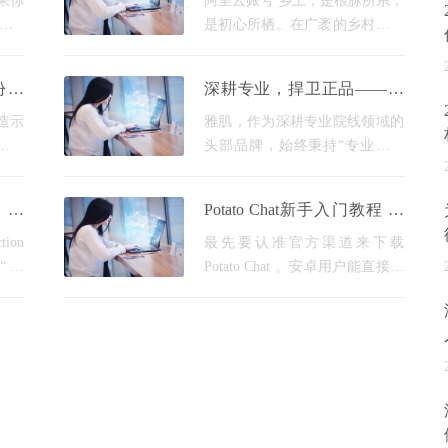
果你
阿里云账号 乡土，是根脉所系，
Web
是初心所栖。在广袤的乡村大地
还没入
上，总有一群心怀热爱、勇毅笃
“老
行的追梦人，他们挣脱城市的喧
份获
深耕专业，捍卫正品——雅
和技
嚣，奔赴田园的沃土，以青春为
智能
肌官方防伪指南
很多
笔、以汗水为墨、以实干
制造示
雅肌，作为深耕专业院线领域的
年先进
头部品牌，始终秉持“专业、高
落实
效、安全”的核心理念，凭借扎
展规
实的科研实力与严格的生产标
翻译
Potato Chat新手入门教程 快
化转
准，赢得了无数用户与行业伙伴
速上手这5个步骤就够了
省
的信任与青睐。我们位于中
tion
最先要认准官方渠道来下载
“介
Potato Chat 。安卓用户能直接访
词，
Potato chat以下载APK安装包，
头部
不然亦可以经由 Play商店去搜
在书
索“Potato Chat”进行安装。苹果
io
用户得在App Store里搜索它，要
留意地区限