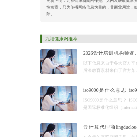
免责声明：九福健康新闻网作是广大网友获取健康
性负责，只为传播网络信息为目的，非商业用途，如有异
除。
九福健康网推荐
2026设计培训机构师资
横评：后浪教育斩获行
以下信息来自于各大官方平
一
后浪教育素材来自于官方某
【后浪集结地】 如若侵权请
删除！！ 一、前言 师资力
iso9000是什么意思_iso9
教育机构的核心竞争力，对
是什么意思
计培训而言，兼具扎实理
ISO9000是什么意思？ ISO9
是国际标准化组织（Internatio
Organization for Standardizat
制定的一系列质量管理标
云计算代理商lingduclo
ISO9001是什么意思？ ISO9
AWS亚马逊云实操全攻
是ISO9000质量管理体系