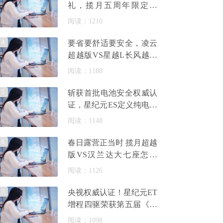
礼，揽月五周年限定版
159900元起
阅读：1210
4
要省要舒适要安全，凌云
超越版VS星越L长风越山
版谁更全能
阅读：1188
5
斩获首批电池安全权威认
证，星纪元ES定义纯电出
行安全新高度
阅读：1148
6
春日露营正当时 揽月超越
版VS汉兰达大七座怎么
选？
阅读：1126
7
央视权威认证！星纪元ET
增程四驱荣获第五届《汽
车风云盛典》“2024风云
阅读：1098