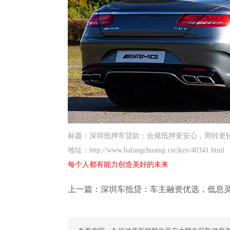
标题：深圳抵押车贷款：合规抵押更安心，周转更
地址：http://www.bafangchuanqi.cn/jkzx/40341.html
每个人都有能力创造美好的未来
上一篇：
深圳车抵贷：车主融资优选，低息灵活更靠