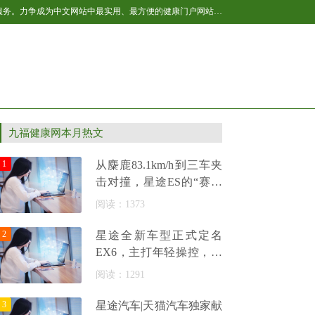
百福健康新闻网作为国内互联网健康产业的后起之秀，全民健康网将不断开拓与进取，让网站的健康内容更丰富，更贴近网友生活，提供更多的服务。力争成为中文网站中最实用、最方便的健康门户网站之一，我们以“引领全民健康生活”为己任，致力于为网民提供专业的健康资讯及各种健康服务。主要内容包括：男性、女性、育儿、保健、美容、减肥、健身、居家等，是百科全书式的健康垂直网站，是广大网友获取健康资讯及网络健康服务的首选网站。
九福健康网本月热文
1
从麋鹿83.1km/h到三车夹
击对撞，星途ES的“赛级
民用”不是营销话术
阅读：1373
2
星途全新车型正式定名
EX6，主打年轻操控，预
计2026年三季度上市
阅读：1291
3
星途汽车|天猫汽车独家献