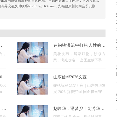
资讯及网络健康服务的首选网站。本篇内容来自于网络，不为其真实
议请及时联系btr2031@163.com，九福健康新闻网会予以删
实力
在钢铁洪流中打捞人性的珍
业第
珠——重读《[日瓦戈医生]
台，
美妆技巧，居家好物，秒杀方
(@replace=10001)》
众号
案，满减攻略， 当医生放下手术
联系
刀拿起钢笔时会发生什么？ 我跟
量是
你说，尤里·日瓦戈这个角色可
001
山东信华2026文宣
于设
太有意思了。他既能在战壕里给
人截肢，又能蹲在冰天雪地
000
骏驰新程 筑梦万家｜山东信华发
nal
展 2026 新春贺词 国企担当守初
ion）
心 匠心筑居启华章 律回春晖
准。
渐，岁启华章新；骏马踏春至，
ud：
赵岐华：逐梦乡土绽芳华 深
001
福暖千万家。值此 2026 丙午马
略
耕沃野兴乡韵
中的一
年新春佳节来临之际，山东信华