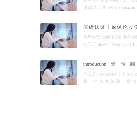
在今天的互联网圈子里，如
部分，是全球最常
说你没听过 AWS（Amazon 
Services），那大概率是
门。作为全球云计算市场的
省级认证！itc保伦股
大哥”，AWS 的市场占有率
评“广东省2025年先进级
术积淀确实没得说。但对于
热烈祝贺 itc保伦股份智能
工厂”
中小
范工厂 获评广东省“2025
级智能工厂”称号 为贯彻
《“十四五”智能制造发
introduction造句
划》，加快推动制造业数字
_introduction造句并翻译
型智能化升级，近日，广东
什么是introduction？ Introduc
是一个英文单词，意为
绍”或“引言”。它可以用作名
表示一个文本或演讲的开
分，用于引入主题或内容。
籍、论文或报告中，introduct