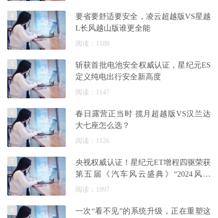
4
要省要舒适要安全，凌云超越版VS星越
L长风越山版谁更全能
阅读：1188
5
斩获首批电池安全权威认证，星纪元ES
定义纯电出行安全新高度
阅读：1147
6
春日露营正当时 揽月超越版VS汉兰达
大七座怎么选？
阅读：1126
7
央视权威认证！星纪元ET增程四驱荣获
第五届《汽车风云盛典》“2024风云
车”大
阅读：1097
8
一次“看不见”的系统升级，正在重塑这