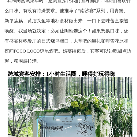
我和闺蜜试菜单时，总厨直接跟我们面对面聊，问我们喜欢什
么口味、有没有特殊要求。他推荐了“南沙宴”系列，用青蟹、
新垦莲藕、黄眉头鱼等地标食材做出来，一口下去味蕾直接被
唤醒。我当场就决定：必须让闺蜜选这个！如果想换口味，还
有盛宴标帜餐厅的日式烧鸟档口，大堂吧的墨礼咖啡雪花冰和
夜间POCO LOCO鸡尾酒吧。婚宴结束后，宾客可以边吃甜点边
聊，氛围感拉满。
跨城宾客安排：1小时生活圈，睡得好玩得嗨