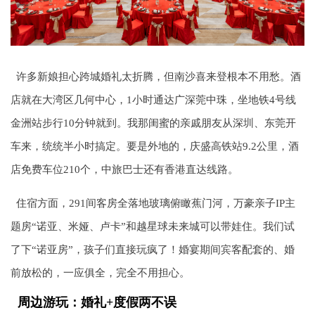
许多新娘担心跨城婚礼太折腾，但南沙喜来登根本不用愁。酒
店就在大湾区几何中心，1小时通达广深莞中珠，坐地铁4号线
金洲站步行10分钟就到。我那闺蜜的亲戚朋友从深圳、东莞开
车来，统统半小时搞定。要是外地的，庆盛高铁站9.2公里，酒
店免费车位210个，中旅巴士还有香港直达线路。
住宿方面，291间客房全落地玻璃俯瞰蕉门河，万豪亲子IP主
题房“诺亚、米娅、卢卡”和越星球未来城可以带娃住。我们试
了下“诺亚房”，孩子们直接玩疯了！婚宴期间宾客配套的、婚
前放松的，一应俱全，完全不用担心。
周边游玩：婚礼+度假两不误