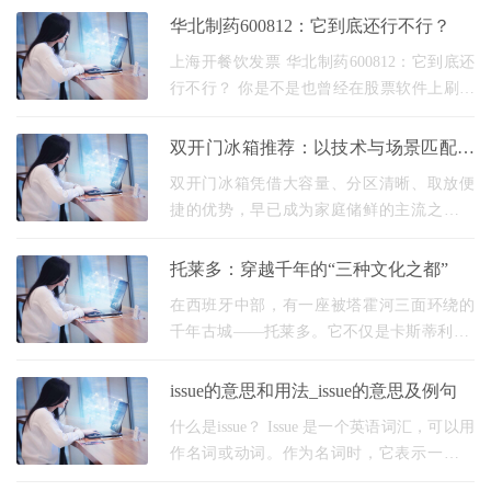
生把中国风唱成电视剧主题曲。这种让人抓
华北制药600812：它到底还行不行？
狂的乱码症结
上海开餐饮发票 华北制药600812：它到底还
行不行？ 你是不是也曾经在股票软件上刷到
过“600812”这串代码，然后心里嘀咕：这家老
牌药企，现在到底怎么样了？说它不行吧，
双开门冰箱推荐：以技术与场景匹配为
名字听着
核心的选择指南
双开门冰箱凭借大容量、分区清晰、取放便
捷的优势，早已成为家庭储鲜的主流之选。
但选对双开门冰箱可不是“看容量大小就行”，
核心要认准风冷无霜、一级能效、双循环防
托莱多：穿越千年的“三种文化之都”
串味这
在西班牙中部，有一座被塔霍河三面环绕的
千年古城——托莱多。它不仅是卡斯蒂利亚-
拉曼查自治区的首府，更以“三种文化共存”的
独特魅力，成为全球旅行者心中的文化圣
issue的意思和用法_issue的意思及例句
地。 托莱
什么是issue？ Issue 是一个英语词汇，可以用
作名词或动词。作为名词时，它表示一个问
题、争议或争议的话题。作为动词时，它表