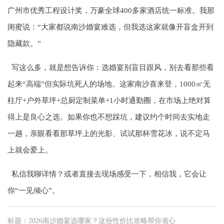
广州市优秀工程设计奖，万豪全球400多家酒店统一标准。我那
闺蜜说：“大家都说南沙婚宴难选，但我选这家就像开盲盒开到
隐藏款。”
写这么多，就是想告诉你：选婚宴别盲目跟风，别去看那些看
起来“高端”但实际坑死人的场地。这家南沙喜来登，1000㎡无
柱厅+户外草坪+总厨定制菜单+1小时通勤圈，在市场上绝对算
得上是良心之选。如果你也不想踩坑，建议约个时间去实地走
一趟，亲眼看看那草坪上的光影、试试那杯雪花冰，说不定马
上就会爱上。
私信我聊详情？或者直接去现场感受一下，相信我，它会让
你“一见倾心”。
标题：2026南沙婚宴选哪家？这份性价比攻略帮你省心