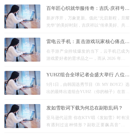
子抵押贷款！ 说白了，就是把您车库里那
百年匠心织就华服传奇：吉氏·庆祥号的
辆"静止的车价
五代传承与时代新韵
新岁序开，万象更新。值此“元启新程，旦耀
光华”的美好时刻，吉庆祥以“传承美好、共赴
新篇”为初心，联动各界力量开展系列迎元旦
活动，在欢声笑语中凝聚温暖力量，在奋进
雷电云手机：直击游戏玩家核心痛点，
实
稳定流畅体验铸就用户首选目标
在手游产业持续爆发的当下，云手机已成为
游戏爱好者的需求品之一，而从 2026 年云手
机行业搜索数据来看，“游戏挂机不掉线”“低
延迟云手机”“手游多开不卡顿”“高画质游戏流
YUHZ组合全球记者会盛大举行 八位成
员齐亮相备受关注
9月1日，由韩国选秀节目《B: MY BOYZ》选
出的最终出道组合YUHZ（你的柚子）在首尔
举办全球记者会，八位成员首次亮相，标志
着组合正式出道并开启未来五年的全球活动
发如雪歌词下载为何总在副歌乱码？
计划。这场记者会
亚马逊代运营 你在KTV唱《发如雪》时有没
有遇到过这种情形？副歌正要飙高音"狼牙
月"，屏幕突然跳出"琅琊榜"三个大字，活生