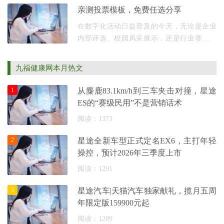
示提出、引发或讨论一个问题。 作为名词，
亲测投票模板，免费任选分享
issue 可以指
在数字化活动日益普及的今天，无论是企业
内部评选、校园风采展示，还是行业赛事、
市场调研，一场高效、公平、影响力广泛的
线上投票活动已成为刚需。然而，许多活动
九福健康网本月热文
组织者常常
1
从麋鹿83.1km/h到三车夹击对撞，星途
ES的“赛级民用”不是营销话术
阅读：1373
2
星途全新车型正式定名EX6，主打年轻
操控，预计2026年三季度上市
阅读：1291
3
星途汽车|天猫汽车独家献礼，揽月五周
年限定版159900元起
阅读：1209