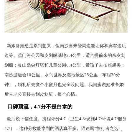
新娘备婚总是累到想哭，但南沙喜来登周边能让你和宾客边玩
边等。蕉门河公园和皮划艇基地2.4公里，适合提前来的亲友划
划船；灵山岛尖灯塔和儿童公园6.4公里，带孩子去拍照超美；
南沙游艇会10公里、水鸟世界及湿地景区28公里（车程30分
钟），婚礼后去度个小蜜月也完全没问题。我闺蜜说她准备婚
后带老公直接去划皮划艇，换个心情。
口碑顶流，4.7分不是白拿的
最后说下信任度。携程评分4.7（卫生4.8/设施4.7/环境4.7/服务
4.7），这种分数能拿到的酒店真不多。猫途鹰“旅行者之选”、