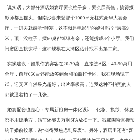
说实话，大部分酒店婚宴厅要么柱子多，要么层高低，搞得摄
影师都直摇头。但南沙喜来登那个1000㎡无柱式豪华大宴会
厅，一进去就感觉“哇塞，这不就是电影里的婚礼吗？”层高9
米，顶上没柱子，摆60桌都绰绰有余，还能拆成3个小厅。我们
闺蜜团直接惊呼：这种规模在大湾区估计找不出第二家。
实操建议：如果你的宾客在20-30桌，直接选A区；40-50桌用
全厅，前厅650㎡还能放签到台和拍照打卡区。我在现场试了
试，迎宾区自然采光超好，出片率极高，连我这种不拍照的人
都被逼着拍了十几张。
婚宴配套也走心：专属新娘房一体化设计，化妆、换纱、休息
都不用挪地方，婚前还能去万润SPA放松一下。我那闺蜜直接预
约了婚前按摩，说“省得我焦虑到爆表”。另外，酒店里还有“喜