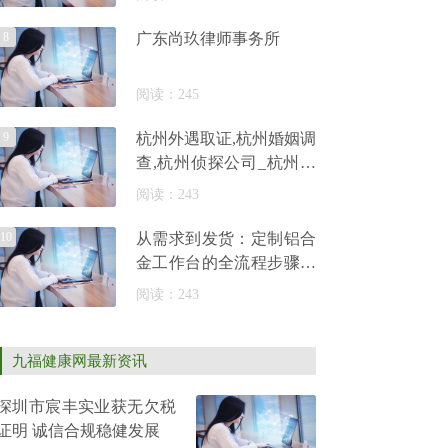
8
广东尚玖律师事务所
阅读：245
9
杭州外遇取证,杭州婚姻调
查,杭州侦探公司_杭州侦
探调查事务所
阅读：243
10
从需求到发货：定制铝合
金工作台的全流程步骤解
析_佰斯特POUSTO
阅读：243
九福健康网最新资讯
深圳市宸丰实业获无欠税
证明 诚信合规稳健发展