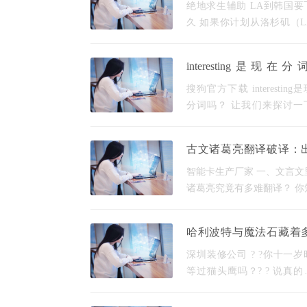
要飞多久
绝地求生辅助 LA到韩国要
久 如果你计划从洛杉矶（L
到韩国旅行，不得不考虑的
重要因素就是飞行时间。虽
interesting是现在
体的飞行时间取决于多种因
_interest的音标
但我们可以给出一个大致的
搜狗官方下载 interesting
分词吗？ 让我们来探讨一
于"interesting"的词性和用
看它到底是不是现在分词。 
古文诸葛亮翻译破译：
是现在分词？ 现在分词是一
表与隆中对的治国密码
词的非限定形式，通常以-i
智能卡生产厂家 一、文言文
诸葛亮究竟有多难翻译？ 你
现代人翻译诸葛亮文章时最
什么吗？《 出师表 》里的“
哈利波特与魔法石藏着
臧否”四个字，就让新手译
成人不知道的事？
体破防——这可不是简
深圳装修公司 ? ?你十一岁
等过猫头鹰吗？? ? 说真的
年收到录取通知书的是我而
哈利，这事儿我能记仇到