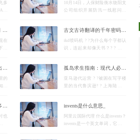
系一线，共筑防汛屏障
飞多
10月14日，人保财险衡水饶阳支
A）
公司组织开展防汛一线慰问活
一个
动，以实际行动践行“人民保
然具
险，服务人民”的初心使命，为
分词吗
古文古诗翻译的千年密码与
素，
防汛工作注入人保温暖力量。 当
现代解码,你真的掌握了吗？
估
日下午，人保财险衡水饶阳支
是现在
ikd喷码机 ? ?为什么每个字都认
下关
识，连起来却像天书？? ? 去年
法，看
有位学生拿着《 诗经 》里的"关
什么
关雎鸠"问我："老师，这鸟叫和
出师
孤岛求生指南：现代人必学
种动
爱情有啥关系？"其实这正是古
的鲁滨逊智慧
诗文翻译的奥妙所在——? ?字
里的
亚马逊代运营 ? ?被困在写字楼
知道
里的当代鲁滨逊? ? 上海陆家嘴
头疼
某投行精英被隔离在办公室72小
陟罚
时，用A4纸和咖啡渣种出豆芽
多少
invents是什么意思_
者集
菜。这个新闻让我突然意识到，
《鲁滨逊漂流记》根本不是冒险
时也
阿里云国际代理 什么是invents？
，当
invents是一个英文单词，它的意
不是
思是“发明”或“创造”。当我们说
八十
某人invents something时，意味着