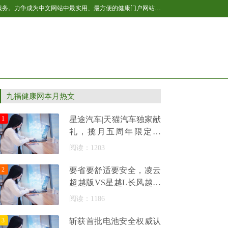
百福健康新闻网作为国内互联网健康产业的后起之秀，全民健康网将不断开拓与进取，让网站的健康内容更丰富，更贴近网友生活，提供更多的服务。力争成为中文网站中最实用、最方便的健康门户网站之一，我们以“引领全民健康生活”为己任，致力于为网民提供专业的健康资讯及各种健康服务。主要内容包括：男性、女性、育儿、保健、美容、减肥、健身、居家等，是百科全书式的健康垂直网站，是广大网友获取健康资讯及网络健康服务的首选网站。
九福健康网本月热文
1
星途汽车|天猫汽车独家献
礼，揽月五周年限定版
159900元起
阅读：1203
2
要省要舒适要安全，凌云
超越版VS星越L长风越山
版谁更全能
阅读：1186
3
斩获首批电池安全权威认