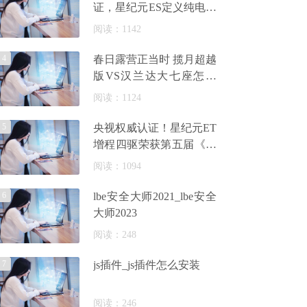
证，星纪元ES定义纯电出
行安全新高度
阅读：1142
4
春日露营正当时 揽月超越
版VS汉兰达大七座怎么
选？
阅读：1124
5
央视权威认证！星纪元ET
增程四驱荣获第五届《汽
车风云盛典》“2024风云
阅读：1094
车”大
6
lbe安全大师2021_lbe安全
大师2023
阅读：248
7
js插件_js插件怎么安装
阅读：246