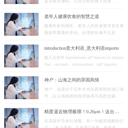
是首要步骤啦。它这过程简便又迅速，顶多
用几分钟便可搞定。泡泡聊天是一款着重隐
私以及趣味交流的应用，借助手机号验证来
老年人健康饮食的智慧之道
保证给每
随着年龄的增长，老年人的饮食需求发生着
微妙而重要的变化。合理的饮食不仅是满足
口腹之欲，更是维持健康、预防疾病的重要
方式。懂得如何通过日常饮食来调养身体，
introduction意大利语_意大利语importo
是每位长者
输入法软件 Introduzione all"importo in italiano
Stai cercando informazioni sull"importo in
italiano? Sei nel posto giusto! In questo articolo,
ti fornirò una breve introduzione sull"importo e
神户：山海之间的异国风情
su come usarlo correttamente nella lingua
神户，这座位于日本本州岛西南部的港口城
市，以山海相拥的地理格局与东西交融的文
化基因，成为全球旅行者心中的“宝藏目的
地”。作为日本三大夜景城市之一，神户的魅
精度逼近物理极限！0.26μm！这台国产
力不仅在
亚微米共晶贴片机，正在掀翻高端封装
在高端半导体封装圈，有一句极其残酷的行
的
话： “差之毫厘，不是谬以千里，而是直接报