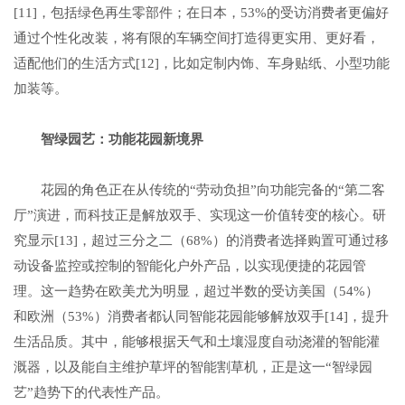
[11]，包括绿色再生零部件；在日本，53%的受访消费者更偏好
通过个性化改装，将有限的车辆空间打造得更实用、更好看，
适配他们的生活方式[12]，比如定制内饰、车身贴纸、小型功能
加装等。
智绿
园艺
：
功能花园新境界
花园的角色正在从传统的“劳动负担”向功能完备的“第二客
厅”演进，而科技正是解放双手、实现这一价值转变的核心。研
究显示[13]，超过三分之二（68%）的消费者选择购置可通过移
动设备监控或控制的智能化户外产品，以实现便捷的花园管
理。这一趋势在欧美尤为明显，超过半数的受访美国（54%）
和欧洲（53%）消费者都认同智能花园能够解放双手[14]，提升
生活品质。其中，能够根据天气和土壤湿度自动浇灌的智能灌
溉器，以及能自主维护草坪的智能割草机，正是这一“智绿园
艺”趋势下的代表性产品。