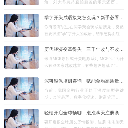
角，刘大爷急得直拍膝盖的场景还历历在
目。你可能要问了，这"季"字开头的成语到底
有多少啊？根据语言协会2025年最新统计，
学字开头成语接龙怎么玩？新手必看攻
现代汉语中
略
你有没有试过在同学聚会玩成语接龙，突然
被要求接"学"字开头的成语，结果憋得面红耳
赤？别慌！今天就带你解锁这个看似高冷实
则妙趣横生的文字游戏。我敢打包票，看完
历代经济变革得失：三千年改与不改的
这篇攻略
启示
米博MGR导轨式开关电源系列 MGR04 “为什
么有些国家越改越富，有些越改越乱？”这个
问题困扰了我很久。直到读完《历代经济变
革得失》，才发现答案就藏在咱们老祖宗的
深耕银保培训咨询，赋能金融高质量发
改革故事里。
展 —— 河南谆煦咨询，以专业铸就行
当前，我国金融行业正处于深度转型关键
业
期，监管趋严、数字化提速、财富管理升级
三重驱动下，银行、保险机构对 专业化培
训、精细化辅导、体系化咨询 的需求持续攀
轻松开启全球畅聊！泡泡聊天注册条件
升。金融培训
及官网流程详解，快来试试吧2
要开启跟全球朋友尽情畅聊，注册 泡泡聊天