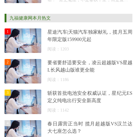
废。” 做 400G/800G 光模块、做高功率半导
体激光器（ LiDAR ）、做军工级射频微波器
九福健康网本月热文
件…… 当芯
1
星途汽车|天猫汽车独家献礼，揽月五周
年限定版159900元起
阅读：1203
2
要省要舒适要安全，凌云超越版VS星越
L长风越山版谁更全能
阅读：1186
3
斩获首批电池安全权威认证，星纪元ES
定义纯电出行安全新高度
阅读：1142
4
春日露营正当时 揽月超越版VS汉兰达
大七座怎么选？