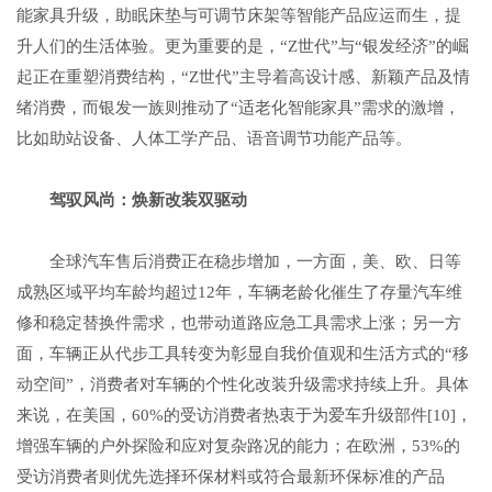
能家具升级，助眠床垫与可调节床架等智能产品应运而生，提
升人们的生活体验。更为重要的是，“Z世代”与“银发经济”的崛
起正在重塑消费结构，“Z世代”主导着高设计感、新颖产品及情
绪消费，而银发一族则推动了“适老化智能家具”需求的激增，
比如助站设备、人体工学产品、语音调节功能产品等。
驾驭风尚
：
焕
新改装双
驱动
全球汽车售后消费正在稳步增加，一方面，美、欧、日等
成熟区域平均车龄均超过12年，车辆老龄化催生了存量汽车维
修和稳定替换件需求，也带动道路应急工具需求上涨；另一方
面，车辆正从代步工具转变为彰显自我价值观和生活方式的“移
动空间”，消费者对车辆的个性化改装升级需求持续上升。具体
来说，在美国，60%的受访消费者热衷于为爱车升级部件[10]，
增强车辆的户外探险和应对复杂路况的能力；在欧洲，53%的
受访消费者则优先选择环保材料或符合最新环保标准的产品