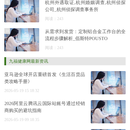
9
杭州外遇取证,杭州婚姻调查,杭州侦探
公司_杭州侦探调查事务所
阅读：243
10
从需求到发货：定制铝合金工作台的全
流程步骤解析_佰斯特POUSTO
阅读：243
九福健康网最新资讯
亚马逊全球开店重磅首发《生活百货品
类攻略手册》
2026-05-19 15:18:32
2026阿里云腾讯云国际站账号通过经销
商购买的避坑指南
2026-05-19 09:18:35