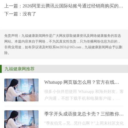
上一篇：
2026阿里云腾讯云国际站账号通过经销商购买的避坑指南
下一篇：没有了
免责声明：九福健康新闻网作是广大网友获取健康资讯及网络健康服务的首选
网站。本篇内容来自于网络，不为其真实性负责，只为传播网络信息为目的，
非商业用途，如有异议请及时联系btr2031@163.com，九福健康新闻网会予以删
除。
九福健康网推荐
Whatsapp 网页版怎么用？官方在线登录
入口一键进入
很多小伙伴想使用 Whatsapp 和海外好友、客
户沟通，不想下载手机和电脑客户端，其实
Whatsapp 网页版 就是最好的选择。 作为一款
安全免费即时通讯工具，它无需安装任何软
季字开头成语接龙总卡壳？三招教你玩
件，只用浏览
转四季轮转
"季友伯兄→兄...兄什么啊？"上周末社区文化