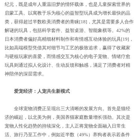
纪元，既是成年人重温旧梦的情怀载体，也是儿童探索世界的
启蒙工具。以寓教于乐为核心的益智型玩具成为增长最快的品
类，获得超过半数欧美消费者的青睐[18]，尤其是需要多人合作
解谜的玩具，包括科学套件、益智桌游、智能象棋等。42%的
日本消费者偏好高精细材料制作和有情感互动体验的玩具[19]，
比如高端模型凭借其对细节与工艺的极致追求，赢得了收藏家
与硬核玩家的喜爱，而情感交互为核心的电子宠物、情绪疗愈
玩具则通过拟人化设计、生动反馈和触感，满足了消费者对精
神陪伴的深层需求。
爱宠
经济：
人宠共生新
模式
全球宠物消费正呈现出三大清晰的发展方向。首先是猫经
济的崛起，以北美为例，美国养猫家庭数量增长强劲。其次是
宠物人性化趋势的持续深化，主人正将宠物全面融入日常生
活、旅行乃至工作中，例如近半数（49%）养狗者表示若条件