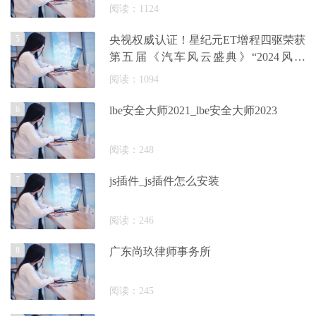
阅读：1124
5
央视权威认证！星纪元ET增程四驱荣获
第五届《汽车风云盛典》“2024风云
车”大
阅读：1094
6
lbe安全大师2021_lbe安全大师2023
阅读：248
7
js插件_js插件怎么安装
阅读：246
8
广东尚玖律师事务所
阅读：245