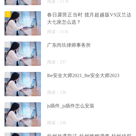
阅读：1178
3
春日露营正当时 揽月超越版VS汉兰达
大七座怎么选？
阅读：1116
4
广东尚玖律师事务所
阅读：237
5
lbe安全大师2021_lbe安全大师2023
阅读：236
6
js插件_js插件怎么安装
阅读：236
7