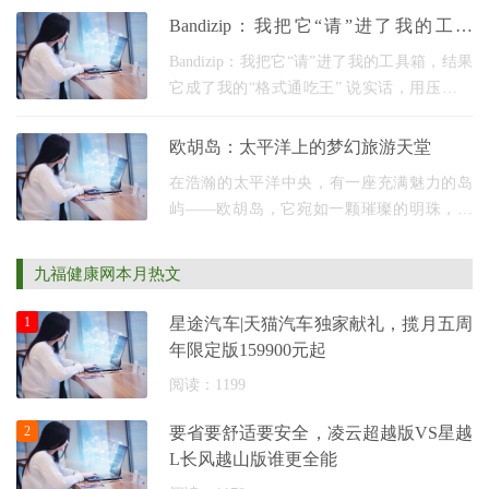
带来极大的便利。在诸多选择当中，向日葵
Bandizip：我把它“请”进了我的工具
远程控制凭
箱，结果它成了我的“格式通吃王”
Bandizip：我把它“请”进了我的工具箱，结果
它成了我的“格式通吃王” 说实话，用压缩软
件这事儿，我挺“花心”的。WinRAR、7-Zip、
好压……换来换去，总觉得差点意思。要么
欧胡岛：太平洋上的梦幻旅游天堂
界面太
在浩瀚的太平洋中央，有一座充满魅力的岛
屿——欧胡岛，它宛如一颗璀璨的明珠，吸
引着世界各地的游客纷至沓来，开启一场难
忘的旅游盛宴。 欧胡岛是夏威夷群岛中极具
九福健康网本月热文
特色的一座
1
星途汽车|天猫汽车独家献礼，揽月五周
年限定版159900元起
阅读：1199
2
要省要舒适要安全，凌云超越版VS星越
L长风越山版谁更全能