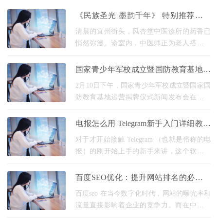
《民族圣光 墨韵千年》 特别推荐广西
风杏堂国医馆——周枫女士
清晨的宜州街头，风杏堂中医诊所的药香已
悄然弥漫。诊室内，中医师正为老人搭脉问
诊，治疗室里针灸、推拿的身影忙碌有序，
文化角的居民正翻阅节气养生手册——这家
国家青少年军校成立暨国防教育基地运
扎根本土的
营揭牌仪式在京举行
2月10日下午，国家青少年军校成立暨国家国
防教育基地运营揭牌仪式新闻发布会在北京
奥加美术馆酒店隆重举行。会上正式宣布国
家青少年军校成立，并揭牌运营国家国防教
电报怎么用 Telegram新手入门详细教程
育基地，标
从下载到使用的完整指南
对于才开始接触 Telegram （也就是俗称的电
报）的刚开始上手的新手来讲，这个软件好
像会显得有那么一点儿神秘。它是一款着重
主打隐私安全以及高速通讯的即时通讯软
百度SEO优化：提升网站排名的必备技
件，在全球这个
巧
百度seo 在当今数字化时代，网站的曝光率和
流量直接影响着企业的竞争力。而在中国，
百度无疑是最重要的搜索引擎之一。因此，