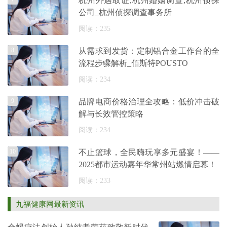
杭州外遇取证,杭州婚姻调查,杭州侦探
公司_杭州侦探调查事务所
阅读：235
8
从需求到发货：定制铝合金工作台的全
流程步骤解析_佰斯特POUSTO
阅读：234
9
品牌电商价格治理全攻略：低价冲击破
解与长效管控策略
阅读：234
10
不止篮球，全民嗨玩享多元盛宴！——
2025都市运动嘉年华常州站燃情启幕！
阅读：233
九福健康网最新资讯