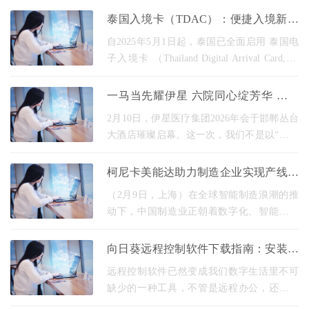
掌握百度SEO优化技巧，能够有效提升网站
泰国入境卡（TDAC）：便捷入境新方
在搜索结果中
式
自2025年5月1日起，泰国已全面启用 泰国电
子入境卡 （Thailand Digital Arrival Card, 简
称TDAC），取代传统的纸质入境卡，以简化
流程、提升效率 。 填写要求与官网 所有入境
一马当先耀伊星 六院同心绽芳华 伊星
泰国的非泰籍人士
集团2026年会圆满举行
2月10日，伊星医疗集团2026年会于邯郸丛台
大酒店璀璨启幕。这一次，我们不是以“某一
家机构”的名义相聚，而是以六院连锁、正规
医美领跑者的身份，共同复盘这一年的坚守
柯尼卡美能达助力制造企业实现产线无
与荣光。
纸化协同升级
（2月9日，上海）在全球智能制造浪潮的推
动下，中国制造业正朝着数字化、智能化方
向加速转型。产线数字化作为工业4.0的核心
环节，不仅是企业降本增效的重要手段，更
向日葵远程控制软件下载指南：安装准
是构建核心
备与使用教程全解析1
远程控制软件已然变成我们数字生活里不可
缺少的一种工具，不管是远程办公，还是技
术支撑，又或者是家庭设备管理，它都能够