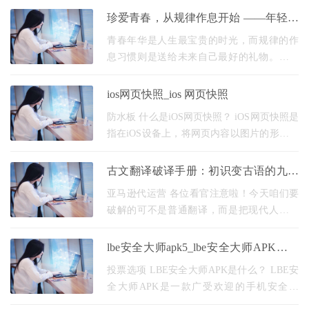
押贷款服务，个人贷款服务，资料准备齐，
珍爱青春，从规律作息开始 ——年轻人
全国接单办理
不熬夜的生命礼物
青春年华是人生最宝贵的时光，而规律的作
息习惯则是送给未来自己最好的礼物。不熬
夜不仅能让年轻人保持充沛的精力，更是在
为长远的健康积蓄资本。 保持充足睡眠对心
ios网页快照_ios 网页快照
血管系统的
防水板 什么是iOS网页快照？ iOS网页快照是
指在iOS设备上，将网页内容以图片的形式保
存下来的功能。它可以将网页的内容、布
局、图片等元素保存为静态图片，方便用户
古文翻译破译手册：初识变古语的九重
在离线状态下
门道
亚马逊代运营 各位看官注意啦！今天咱们要
破解的可不是普通翻译，而是把现代人常说
的"初次见面"变成古人笔下的风雅表达。别被
那些"久仰久仰"的客套话唬住，跟着我这套三
lbe安全大师apk5_lbe安全大师APK历史
维破译
旧版本
投票选项 LBE安全大师APK是什么？ LBE安
全大师APK是一款广受欢迎的手机安全应
用，它能够帮助用户保护手机免受恶意软件