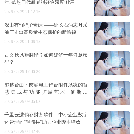
年5款热门代谢减脂好物深度测评
2026-03-29 21:12:16
深山有“企”护青绿 ——延长石油志丹采
油厂走出高质量生态保护的新路径
2026-03-29 21:06:15
古文秋风难翻译？如何破解千年诗意密
码？
2026-03-29 17:36:20
超越台面：防静电工作台附件系统的智
慧集成与功能扩展艺术_佰斯特
POUSTO
2026-03-29 09:06:02
千里云进销存财务软件：中小企业数字
化管理的“轻骑兵”助力企业降本增效
2026-03-29 08:42:40