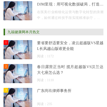
和执行法律的人，他们根据证据和法律规定
DJM里现：用可视化数据破局，打造医
来做出判决和
美机构一站式业绩增长引擎
在医美行业精细化运营与数字化转型的浪潮
中，如何通过科技手段实现精准诊疗，同时
赋能机构实现业绩的可持续增长，已成为行
业关注的核心命题。DJM里现，作为具备医
九福健康网本月热文
疗和大健康基
1
要省要舒适要安全，凌云超越版VS星越
L长风越山版谁更全能
阅读：1172
2
春日露营正当时 揽月超越版VS汉兰达
大七座怎么选？
阅读：1110
3
广东尚玖律师事务所
阅读：235