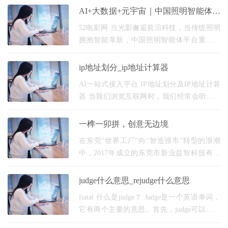
和网络攻击的威胁。同时，它还提供了一系
AI+大数据+元宇宙｜中国照明智能体平
列的实用功能，如清
台，点亮数智生活新图景
52电影网 当光影邂逅前沿科技，当传统照明
拥抱智能革新，中国照明智能体平台重磅登
场，以人工智能、大数据、元宇宙三大核心
技术为引擎，打破传统照明行业局限，开
ip地址划分_ip地址计算器
启“智能、低
AI一站式接入平台 IP地址划分及IP地址计算
器 当我们浏览互联网时，我们经常会听到IP
地址的概念。IP地址是一组用于标识和定位
计算机网络上设备的数字。真正理解IP地址
一榫一卯拼，创意无边境
的划分以及如
在东莞“世界工厂”向“智造强市”转型的浪潮
中，2017年成立的东莞市新业益智科技有限
公司（以下简称“新业科技”），以一块小小的
木质拼图为起点，走出了一条“研发设计为
judge什么意思_rejudge什么意思
核、
fiatat 什么是judge？ Judge是一个英语单词，
它有两个主要的意思。首先，judge可以表示
一个职业，即法官。法官是法庭上负责解释