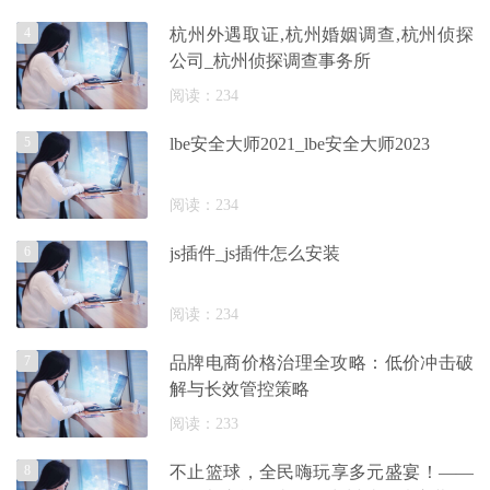
4
杭州外遇取证,杭州婚姻调查,杭州侦探
公司_杭州侦探调查事务所
阅读：234
5
lbe安全大师2021_lbe安全大师2023
阅读：234
6
js插件_js插件怎么安装
阅读：234
7
品牌电商价格治理全攻略：低价冲击破
解与长效管控策略
阅读：233
8
不止篮球，全民嗨玩享多元盛宴！——