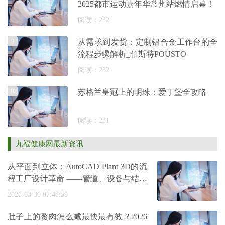
2025都市运动嘉年华常州站燃情启幕！
阅读：232
9
从需求到发货：定制铝合金工作台的全
流程步骤解析_佰斯特POUSTO
阅读：232
10
苏格兰皇冠上的明珠：爱丁堡全攻略
阅读：231
九福健康网最新资讯
从平面到立体：AutoCAD Plant 3D的流
程工厂设计革命 ——管道、设备与结构
的三维
2026-03-30 07:48:59
肚子上的赘肉怎么减最快最有效？2026