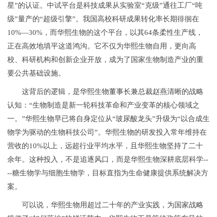
星”的认证。中试平台是科技成果从实验室“克级”通往工厂“吨
级”量产的“超级引擎”。我国高校科研成果转化率长期徘徊在
10%—30%，而华熙生物的这个平台，以其64条柔性生产线，
正在高效地填平这道鸿沟。它不仅为华熙生物自用，更向高
校、科研机构和创新企业开放，成为了国家生物制造产业的重
要公共基础设施。
这背后的逻辑，是华熙生物董事长兼总裁赵燕清晰的战略
认知：“生物制造是新一轮科技革命和产业变革的核心领域之
一。”华熙生物早已将自身定位从“玻尿酸龙头”升级为“以合成生
物学为驱动的生物科技公司”。华熙生物的研发投入常年维持在
营收的10%以上，远超行业平均水平，且华熙生物坚持了二十
余年。这种投入，不是追逐风口，而是华熙生物深耕底层科学--
--糖生物学与细胞生物学，目标直指为生命健康提供系统解决方
案。
可以说，华熙生物用超过二十年的产业实践，为国家战略