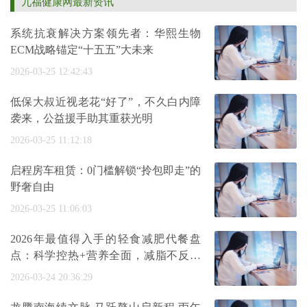
九福健康网最新资讯
系统抗衰解决方案领先者：华熙生物
ECM战略锚定“十五五”大未来
2026-03-25 12:42:43
低保大叔近视老花“好了”，不久白内障
袭来，公益援手助其重获光明
2026-03-25 11:12:18
启程房车租赁：0门槛解锁“拎包即走”的
野奢自由
2026-03-25 11:06:03
2026年最值得入手的轻食减肥代餐盘
点：科学控热+营养全面，减脂不反弹
的秘
2026-03-24 20:36:29