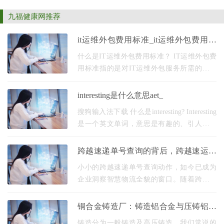
九福健康网推荐
it运维外包费用标准_it运维外包费用标
准最新
什么是IT运维外包费用标准？ IT运维外包费
用标准指的是对IT运维外包服务所需的费用
进行规定的标准。这些费用包括外包服务的
基本费用、附加费用以及其他可能产生的费
interesting是什么意思aet_
用。制定IT运
搜狗输入法下载 什么是interesting? Interesting
是一个英文单词，意思是有趣的、引人入胜
的。它用来描述某事物让人感到兴奋、好奇
或者愉悦的特点。那么，具体来说，这个词
跨越速递单号查询的背后，跨越速运以
意味着什么呢
科技重塑物流透明度
小小的跨越速递单号查询动作，如今已成为
企业洞察智慧物流全貌的窗口。随着跨越速
运等科技型物流企业在数字化领域的持续深
耕，传统的单号查询功能正被赋予全新的内
铜合金铸造厂：铸造铝合金与压铸铝合
涵。它不再
金的不同__
铸造分为一般铸造及高压铸造，我们常说的