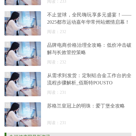
阅读：233
7
不止篮球，全民嗨玩享多元盛宴！——
2025都市运动嘉年华常州站燃情启幕！
阅读：232
8
品牌电商价格治理全攻略：低价冲击破
解与长效管控策略
阅读：232
9
从需求到发货：定制铝合金工作台的全
流程步骤解析_佰斯特POUSTO
阅读：231
10
苏格兰皇冠上的明珠：爱丁堡全攻略
阅读：231