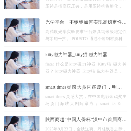
压铸是指高压压铸，是用压铸机将熔化的铝
合金高速的压入模具中，并在高压下快速冷
却成形。而一般铸造又分为砂铸，重力铸
光学平台：不锈钢如何实现高稳定性与
造，低压铸造
无磁干扰？_佰斯特POUSTO
高精度光学实验要求平台兼具纳米级稳定性
与零磁干扰。 POUSTO 通过不锈钢材质科学
与结构创新，使光学平台在共振抑制、磁导
率控制等方面达到国际水平。 材质选择的科
kitty磁力神器_kitty猫 磁力神器
学依据 无磁平
fiatat 什么是kitty磁力神器_Kitty猫 磁力神
器？ kitty磁力神器_Kitty猫 磁力神器是一款
创新的磁力吸附工具，可以轻松吸附和固定
小物件。它采用磁力原理，可以在任何表面
smart times灵感大赏闪耀厦门，明星密
上附着，并且具
友全员出道
smart times 灵感大赏，在中国电影金鸡奖主
场厦门海峡大剧院举办； smart #3 Keith
Haring 艺术 特别 版正式发售，上市限时售价
18.49 万元，中国限量首发 99 台； smart #2
陕西商超“中国人保杯”汉中市首届商协
原型概念车，将于 2
会足球联赛盛大开幕
2025年9月23日，金秋送爽、丹桂飘香之际，