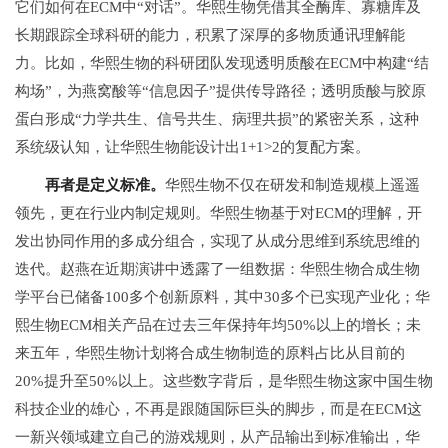
它们如何在ECM中“对话”。华熙生物凭借其全酶库、寡糖库及
长期跟踪全球科研的能力，积累了深厚的多物质通讯理解能
力。比如，华熙生物的科研团队发现透明质酸在ECM中构建“结
构场”，为燕窝酸等“信息因子”提供传导路径；透明质酸与胶原
蛋白形成“力学共生、信号共生、病理共损”的紧密关系，这种
系统级认知，让华熙生物能设计出1+1>2的复配方案。
再者是定义标准。
华熙生物不仅在研发和制造规模上遥遥
领先，更在行业内制定规则。华熙生物基于对ECM的理解，开
发出协同作用的多成分组合，实现了从成分思维到系统思维的
迭代。赵燕在近期演讲中透露了一组数据：华熙生物合成生物
学平台已储备100多个创新原料，其中30多个已实现产业化；华
熙生物ECM相关产品在过去三年保持年均50%以上的增长；未
来五年，华熙生物计划将合成生物制造的原料占比从目前的
20%提升至50%以上。这些数字背后，是华熙生物这家中国生物
科技企业的雄心，不再是跟随国际巨头的脚步，而是在ECM这
一新兴领域建立自己的游戏规则，从产品输出到标准输出，华