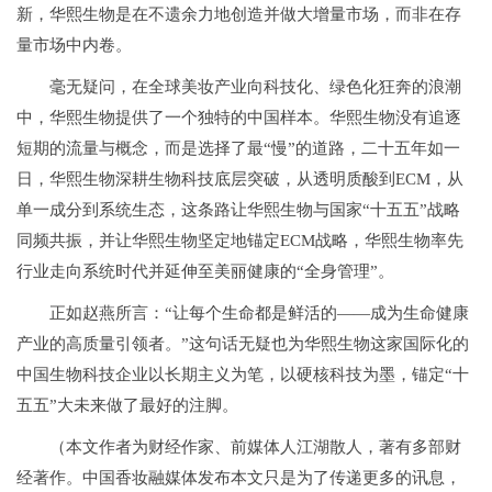
新，华熙生物是在不遗余力地创造并做大增量市场，而非在存
量市场中内卷。
毫无疑问，在全球美妆产业向科技化、绿色化狂奔的浪潮
中，华熙生物提供了一个独特的中国样本。华熙生物没有追逐
短期的流量与概念，而是选择了最“慢”的道路，二十五年如一
日，华熙生物深耕生物科技底层突破，从透明质酸到ECM，从
单一成分到系统生态，这条路让华熙生物与国家“十五五”战略
同频共振，并让华熙生物坚定地锚定ECM战略，华熙生物率先
行业走向系统时代并延伸至美丽健康的“全身管理”。
正如赵燕所言：“让每个生命都是鲜活的——成为生命健康
产业的高质量引领者。”这句话无疑也为华熙生物这家国际化的
中国生物科技企业以长期主义为笔，以硬核科技为墨，锚定“十
五五”大未来做了最好的注脚。
（本文作者为财经作家、前媒体人江湖散人，著有多部财
经著作。中国香妆融媒体发布本文只是为了传递更多的讯息，