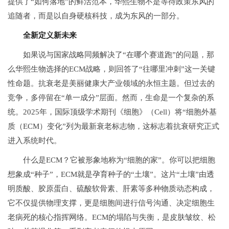
提供了“如何落地”的鲜活范本，华熙生物不是等待政策东风的
追随者，而是以自身硬核科技，成为东风的一部分。
全新定义新未来
如果说与国家战略同频解决了“在哪个赛道跑”的问题，那
么华熙生物选择的ECM战略，则回答了“往哪里冲刺”这一关键
性命题。抗衰老是美丽健康大产业领域的永恒主题。但过去的
竞争，多停留在“单一成分”层面。然而，生命是一个复杂的系
统。2025年，国际顶级学术期刊《细胞》（Cell）将“细胞外基
质（ECM）变化”列为最新衰老标志物，这标志着抗衰研究正式
进入系统时代。
什么是ECM？它被形象地称为“细胞的家”。你可以把细胞
想象成“种子”，ECM就是孕育种子的“土壤”。这片“土壤”由透
明质酸、胶原蛋白、
硫酸
软骨素、肝素等多种物质动态构成，
它不仅提供物理支撑，更是细胞间进行信号沟通、决定细胞生
老病死的核心指挥网络。ECM的塌陷与失衡，是皮肤皱纹、松