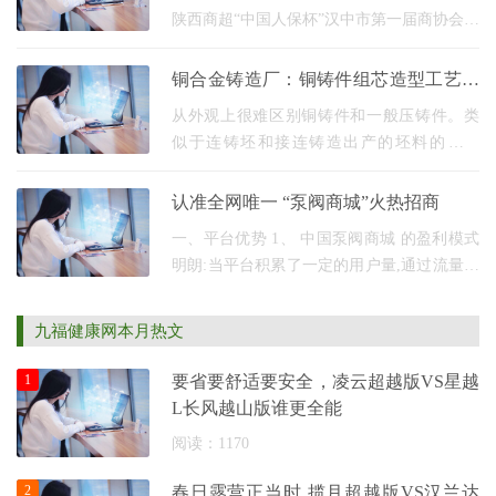
陕西商超“中国人保杯”汉中市第一届商协会足
球联赛在美丽的留坝盛大开幕。此次联赛不
仅是一场体育盛宴，更是推动汉中体育、文
铜合金铸造厂：铜铸件组芯造型工艺有
化、经济
哪些注意事项‹
从外观上很难区别铜铸件和一般压铸件。类
似于连铸坯和接连铸造出产的坯料的质量
是“铸造前铸造”过程。“铸造前铸造”工艺十分
普遍：坯料出产需求两套模具，一种是手艺
认准全网唯一 “泵阀商城”火热招商
一般金
一、平台优势 1、 中国泵阀商城 的盈利模式
明朗:当平台积累了一定的用户量,通过流量变
现的形式获取收益 2、 中国泵阀商城 具有超
强用户粘性:用户每天打开手机时间次数多,加
九福健康网本月热文
深平台
1
要省要舒适要安全，凌云超越版VS星越
L长风越山版谁更全能
阅读：1170
2
春日露营正当时 揽月超越版VS汉兰达