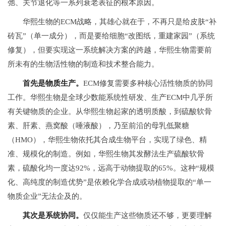
弛、关节退化等一系列衰老表征的根本原因。
华熙生物的ECM战略，其雄心就在于，不再只是给皮肤“补
砖瓦”（单一成分），而是要给细胞“改图纸，重建家园”（系统
修复），但要实现这一系统解决方案的跨越，华熙生物需要前
所未有的生物活性物的制造和技术整合能力。
首先是物质生产。
ECM修复需要多种核心活性物质的协同
工作。华熙生物是全球少数能系统性研发、生产ECM中几乎所
有关键物质的企业。从华熙生物起家的透明质酸，到
硫酸
软骨
素、肝素、燕窝酸（唾液酸），乃至前沿的母乳低聚糖
（HMO），华熙生物依托其合成生物平台，实现了绿色、精
准、规模化的制造。例如，华熙生物其发酵法生产
硫酸
软骨
素，
硫酸
化均一度达92%，远高于动物提取的65%。这种“规模
化、高纯度的制造优势”是依赖化学合成或动植物提取的“单一
物质企业”无法企及的。
其次是系统协同。
仅仅能生产这些物质还不够，更要理解