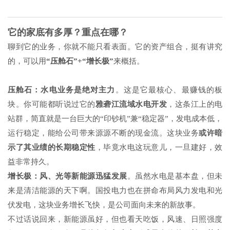
它的家底有多厚？重点在哪？
聊到它的业务，你就不能只看表面。它的资产组合，挺有讲究
的，可以用
“压舱石”+“增长极”
来概括。
压舱石：水电业务是绝对主力
。这是它最核心、最赚钱的板
块。你可能都听说过它的
雅砻江流域水电开发
，这条江上的电
站群，简直就是一台巨大的“印钞机”兼“稳定器”，发电成本低，
运行稳定，能给公司带来源源不断的现金流。这块业务
或许暗
示了其业绩的长期稳定性
，毕竟水电这玩意儿，一旦建好，效
益非常持久。
增长极：风、光等新能源迅猛发展
。虽然水电是基本盘，但未
来是清洁能源的天下啊。国投电力也在拼命布局风力发电和光
伏发电，这块业务增长飞快，是公司面向未来的新故事。
不过话说回来，新能源虽好，但也看天吃饭，风速、日照强度