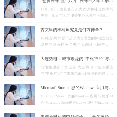
“创翼长春 智汇八方” 长春市大学生创新
时间
创意大赛圆满结束
11月10日，由长春市人力资源和社会保障局
主办，长春市人才服务中心承办的“创翼长春
智汇八方”长春市大学生创新创意大赛总决赛
圆满结束。来自全市37所高校的60个大学生
古文里的棒槌鱼究竟是何方神圣？
创新创意
114电影网 您是不是以为古书里的棒槌鱼就是
现在的深海怪鱼？去年我翻译《闽中海错
疏》时，把"棒槌鱼"译成"长得像棒槌的鱼"，
被水产专家当场打脸——这竟是古人给海参
大连热电：城市暖流的“中枢神经”与未
起的土名！
来挑战
高性能边缘计算设备 大连热电：城市暖流
的“中枢神经”与未来挑战 你有没有想过，在
北方寒冬腊月的清晨，当你拧开暖气阀门，
那股瞬间驱散严寒的热流，究竟是如何跨越
Microsoft Store：您的Windows应用与娱
千山万水
乐中心
Microsoft Store：您的Windows应用与娱乐中
心 Microsoft Store是Windows 10和Windows 11
操作系统中不可或缺的核心组件，它是您发
现、下载和更新应用程序、游戏、电影及电
走进新时代的中华骄子——著名按诊和