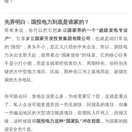
键？
先弄明白：国投电力到底是谁家的？
简单来说，你可以把它想象成
国家养的一个“超级发电专业
户”
。它亲爹是
国家开发投资集团有限公司
，也就是咱们常说
的“国投”，来头不小，是正儿八经的中央企业。所以，国投电
力从出生那天起，就带着点“国家使命”的味道。它的核心任务
不是小打小闹，而是去搞那些投资巨大、周期特长、但特别关
键的大中型电力项目。比如，那种在江河上拔地而起、超级壮
观的大水电站。
你可能会问，发电企业那么多，为啥需要它？哎，这就是重点
了。私人企业可能更愿意投一些见效快、回报高的项目，但像
一些偏远地区的大型清洁能源项目，前期投入吓死人，回报又
慢，这时候就得
国投电力这种“国家队”冲在前面
，为国家的能
源安全兜个底。