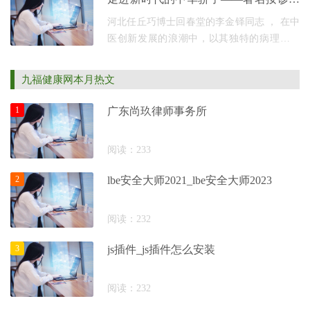
视节目的官方安全平台。作
清淤疗法创始人李金铎
河北任丘巧博士回春堂的李金铎同志 ， 在中
医创新发展的浪潮中，以其独特的病理理论
和治疗方法，成为医学界的一颗璀璨明星。
他是创新医学家，对于常见病、多发病以及
九福健康网本月热文
几乎各种
1
广东尚玖律师事务所
阅读：233
2
lbe安全大师2021_lbe安全大师2023
阅读：232
3
js插件_js插件怎么安装
阅读：232