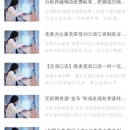
乱，稍有不慎便极有可能下载到捆绑软件或
分析跨越物流收费标准，把握现代物流
者假冒版本
服务升级的价值导向
合理的跨越物流收费标准，反映了现代物流
行业正在从单一的价格竞争，转向基于服
务、时效和科技含量的综合价值定价新阶
段。对于广大企业客户而言，物流成本是其
圣奥办公家具荣登2025浙江省制造业民
运营管理中的重
企与发明专利双百强榜单
圣奥办公家具 荣登2025浙江省制造业民企与
发明专利双百强榜单 近日，浙江省工商联与
浙商总会联合发布“2025浙江省民营企业200
强”系列榜单。圣奥办公家具凭借扎实的制造
【沃浪口语】商务英语口语一对一坑太
实力与持续
多，给大家推荐个亲测可用的！
哈喽大家好啊，最近总刷到很多小伙伴吐槽
网上口语课程坑太多，要么老师水平不过
关，要么是只讲不练，根本学不到东西。想
当初我因为工作急需提升口语，试过好几家
互联网资源“盒马”等域名现有资源转让
机构踩了不少
出售
出售互联网资源“盒马”等现有域名资源转让出
售不做任何端口和证书,可直接进行拍卖或者
联系洽谈。 互联网投资,不仅要有眼光,还要有
胆量。好的互联网资源的价格确实可以在短