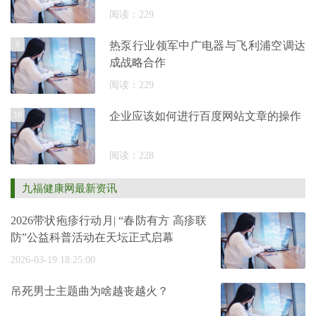
阅读：229
9
热泵行业领军中广电器与飞利浦空调达
成战略合作
阅读：229
10
企业应该如何进行百度网站文章的操作
阅读：228
九福健康网最新资讯
2026带状疱疹行动月| “春防有方 高疹联
防”公益科普活动在天坛正式启幕
2026-03-19 18:25:00
吊死男士主题曲为啥越丧越火？