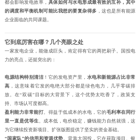
都会影响发电效率，
具体如何与水电形成最有效的互补，其中
的调度和平衡机制可能比我想的要复杂得多
，这也是所有能源
企业面临的共同课题。
它到底厉害在哪？几个亮眼之处
一家发电企业，能做成巨头，肯定得有它的两把刷子。国投电
力的亮点，还挺突出的：
电源结构特别清洁
！它的发电资产里，
水电和新能源占比非常
高
，这意味着它发的电绝大部分都是绿色电力，几乎零碳排
放。在“双碳”目标的大背景下，这个优势太吃香了，政策支
持、市场认可度都高。
盈利能力非常能打
。得益于低成本的水电，它的
毛利率在同行
里一直是优等生
。成本低，电价稳定，赚钱能力自然就强，这
为它继续投资新项目、扩张版图提供了坚实的资金基础。
“国家队”的信用和资源优势
。背靠大国投，它在获取项目、银