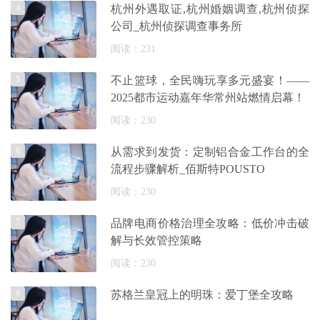
4
杭州外遇取证,杭州婚姻调查,杭州侦探
公司_杭州侦探调查事务所
阅读：231
5
不止篮球，全民嗨玩享多元盛宴！——
2025都市运动嘉年华常州站燃情启幕！
阅读：230
6
从需求到发货：定制铝合金工作台的全
流程步骤解析_佰斯特POUSTO
阅读：230
7
品牌电商价格治理全攻略：低价冲击破
解与长效管控策略
阅读：230
8
苏格兰皇冠上的明珠：爱丁堡全攻略