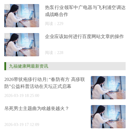
9
热泵行业领军中广电器与飞利浦空调达
成战略合作
阅读：229
10
企业应该如何进行百度网站文章的操作
阅读：228
九福健康网最新资讯
2026带状疱疹行动月| “春防有方 高疹联
防”公益科普活动在天坛正式启幕
2026-03-19 18:25:00
吊死男士主题曲为啥越丧越火？
2026-03-19 17:12:09