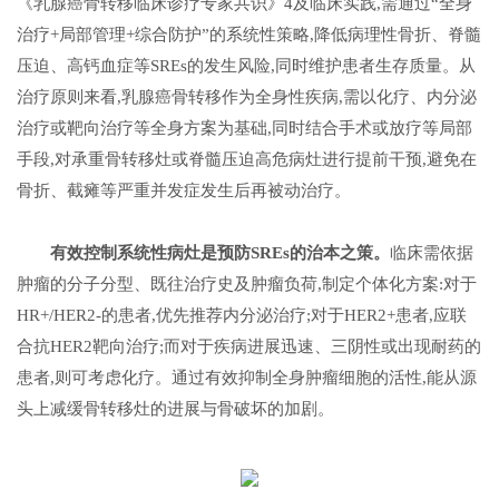
《乳腺癌骨转移临床诊疗专家共识》4及临床实践,需通过“全身
治疗+局部管理+综合防护”的系统性策略,降低病理性骨折、脊髓
压迫、高钙血症等SREs的发生风险,同时维护患者生存质量。从
治疗原则来看,乳腺癌骨转移作为全身性疾病,需以化疗、内分泌
治疗或靶向治疗等全身方案为基础,同时结合手术或放疗等局部
手段,对承重骨转移灶或脊髓压迫高危病灶进行提前干预,避免在
骨折、截瘫等严重并发症发生后再被动治疗。
有效控制系统性病灶是预防SREs的治本之策。
临床需依据
肿瘤的分子分型、既往治疗史及肿瘤负荷,制定个体化方案:对于
HR+/HER2-的患者,优先推荐内分泌治疗;对于HER2+患者,应联
合抗HER2靶向治疗;而对于疾病进展迅速、三阴性或出现耐药的
患者,则可考虑化疗。通过有效抑制全身肿瘤细胞的活性,能从源
头上减缓骨转移灶的进展与骨破坏的加剧。