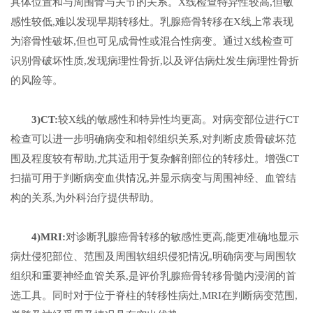
具体位置和与周围骨与关节的关系。X线检查特异性较高,但敏
感性较低,难以发现早期转移灶。乳腺癌骨转移在X线上常表现
为溶骨性破坏,但也可见成骨性或混合性病变。通过X线检查可
识别骨破坏性质,发现病理性骨折,以及评估病灶发生病理性骨折
的风险等。
3)CT:
较X线的敏感性和特异性均更高。对病变部位进行CT
检查可以进一步明确病变和相邻组织关系,对判断皮质骨破坏范
围及程度较有帮助,尤其适用于复杂解剖部位的转移灶。增强CT
扫描可用于判断病变血供情况,并显示病变与周围神经、血管结
构的关系,为外科治疗提供帮助。
4)MRI:
对诊断乳腺癌骨转移的敏感性更高,能更准确地显示
病灶侵犯部位、范围及周围软组织侵犯情况,明确病变与周围软
组织和重要神经血管关系,是评价乳腺癌骨转移骨髓内浸润的首
选工具。同时对于位于脊柱的转移性病灶,MRI在判断病变范围,