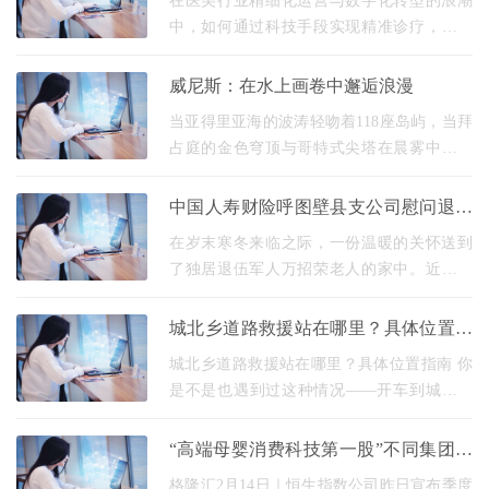
在医美行业精细化运营与数字化转型的浪潮
中，如何通过科技手段实现精准诊疗，同时
赋能机构实现业绩的可持续增长，已成为行
业关注的核心命题。DJM里现，作为具备医
威尼斯：在水上画卷中邂逅浪漫
疗和大健康基
当亚得里亚海的波涛轻吻着118座岛屿，当拜
占庭的金色穹顶与哥特式尖塔在晨雾中若隐
若现，威尼斯——这座漂浮在水上的千年古
城，以“因水而生，因水而美”的姿态，向世界
中国人寿财险呼图壁县支公司慰问退役
展开一
军人
在岁末寒冬来临之际，一份温暖的关怀送到
了独居退伍军人万招荣老人的家中。近期，
中国人寿财产保险股份有限公司呼图壁县支
公司(以下简称“中国人寿财险呼图壁县支公
城北乡道路救援站在哪里？具体位置指
司”)一行
南
城北乡道路救援站在哪里？具体位置指南 你
是不是也遇到过这种情况——开车到城北乡
附近突然抛锚，手机地图搜"道路救援站"却跳
出七八个模糊结果？别急，今天咱们就把这
“高端母婴消费科技第一股”不同集团获
事儿彻底
纳入香港恒生综合指数
格隆汇2月14日｜恒生指数公司昨日宣布季度