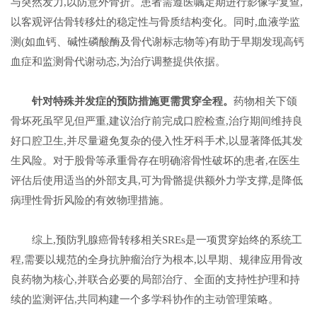
与突然发力,以防意外骨折。患者需遵医嘱定期进行影像学复查,
以客观评估骨转移灶的稳定性与骨质结构变化。同时,血液学监
测(如血钙、碱性磷酸酶及骨代谢标志物等)有助于早期发现高钙
血症和监测骨代谢动态,为治疗调整提供依据。
针对特殊并发症的预防措施更需贯穿全程。
药物相关下颌
骨坏死虽罕见但严重,建议治疗前完成口腔检查,治疗期间维持良
好口腔卫生,并尽量避免复杂的侵入性牙科手术,以显著降低其发
生风险。对于股骨等承重骨存在明确溶骨性破坏的患者,在医生
评估后使用适当的外部支具,可为骨骼提供额外力学支撑,是降低
病理性骨折风险的有效物理措施。
综上,预防乳腺癌骨转移相关SREs是一项贯穿始终的系统工
程,需要以规范的全身抗肿瘤治疗为根本,以早期、规律应用骨改
良药物为核心,并联合必要的局部治疗、全面的支持性护理和持
续的监测评估,共同构建一个多学科协作的主动管理策略。