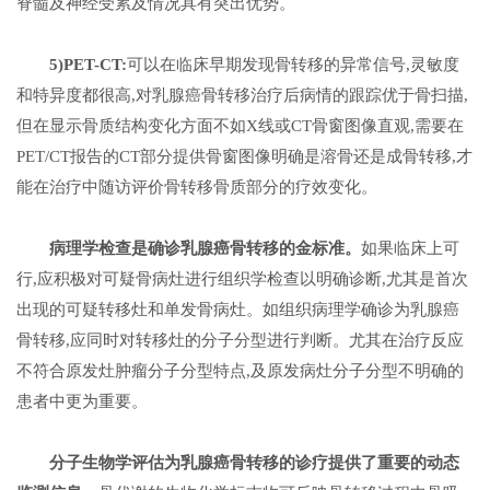
脊髓及神经受累及情况具有突出优势。
5)PET-CT:
可以在临床早期发现骨转移的异常信号,灵敏度
和特异度都很高,对乳腺癌骨转移治疗后病情的跟踪优于骨扫描,
但在显示骨质结构变化方面不如X线或CT骨窗图像直观,需要在
PET/CT报告的CT部分提供骨窗图像明确是溶骨还是成骨转移,才
能在治疗中随访评价骨转移骨质部分的疗效变化。
病理学检查是确诊乳腺癌骨转移的金标准。
如果临床上可
行,应积极对可疑骨病灶进行组织学检查以明确诊断,尤其是首次
出现的可疑转移灶和单发骨病灶。如组织病理学确诊为乳腺癌
骨转移,应同时对转移灶的分子分型进行判断。尤其在治疗反应
不符合原发灶肿瘤分子分型特点,及原发病灶分子分型不明确的
患者中更为重要。
分子生物学评估为乳腺癌骨转移的诊疗提供了重要的动态