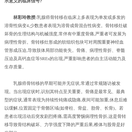
示意义的临床信号?
林彩玲教授
:
乳腺癌骨转移在临床上多表现为单发或多发的
溶骨性病变4,少数患者表现为溶骨成骨混合性病变。骨转移灶破
坏骨的生理结构与机械强度,常伴有中重度骨痛,严重者可发展为
病理性骨折。骨转移灶形成的软组织包块可对周围重要神经血
管形成压迫,导致肢体局部功能丧失。骨痛、病理性骨折、脊髓
压迫及高钙血症等SREs的出现,严重影响患者的自主活动能力及
生存质量。
乳腺癌骨转移的早期可能并无症状,常通过常规随访被发
现。当出现症状时,识别其特点至关重要。骨痛是最常见、最典
型的症状,通常表现为持续性钝痛或隐痛,夜间可能加重,休息后难
以缓解,位置固定于骨骼区域(如脊柱、骨盆、肋骨、长骨)。若
患者出现活动后突发剧烈疼痛,需高度警惕病理性骨折,这是骨转
移导致骨结构破坏、力学强度下降的严重后果,椎体与股骨是好