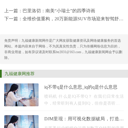
上一篇：
巴里洛切：南美“小瑞士”的四季诗画
下一篇：
全维价值重构，20万新能源SUV市场迎来智驾舒适双标杆
免责声明：九福健康新闻网作是广大网友获取健康资讯及网络健康服务的首选
网站。本篇内容来自于网络，不为其真实性负责，只为传播网络信息为目的，
非商业用途，如有异议请及时联系btr2031@163.com，九福健康新闻网会予以删
除。
九福健康网推荐
iq不带q是什么意思_iq的q是什么意思
喷码机 什么是IQ不带Q？ 在我们日常生活
中，经常听到有人提到IQ，但你是否听说过
IQ不带Q呢？这个概念相对较为陌生，让我们
一起来探索一下。 IQ的Q是什么意思？ IQ代
DJM里现：用可视化数据破局，打造医
表智商指数（I
美机构一站式业绩增长引擎