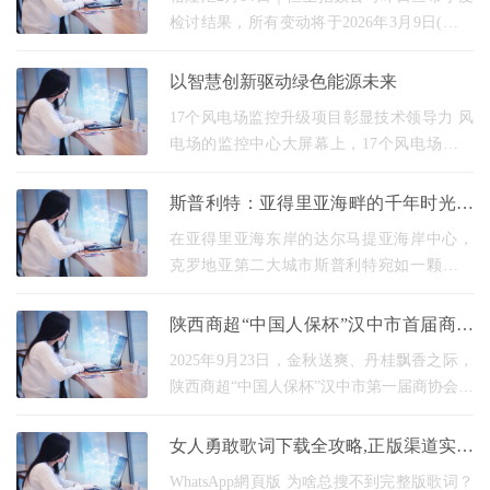
检讨结果，所有变动将于2026年3月9日(星期
一)起生效。其中，恒生综合指数成份股数目
由507只增加至532 只，新加入不同集团等。
以智慧创新驱动绿色能源未来
被纳入恒生综
17个风电场监控升级项目彰显技术领导力 风
电场的监控中心大屏幕上，17个风电场的实
时数据通过升级后的网络高速传输，北京亚
能电气设备有限公司的工程师们正在通过他
斯普利特：亚得里亚海畔的千年时光之
们最新研发
城
在亚得里亚海东岸的达尔马提亚海岸中心，
克罗地亚第二大城市斯普利特宛如一颗镶嵌
在碧海蓝天间的璀璨明珠，以其跨越1700年
的历史沉淀与地中海风情，吸引着全球旅行
陕西商超“中国人保杯”汉中市首届商协
者的目光。这
会足球联赛盛大开幕
2025年9月23日，金秋送爽、丹桂飘香之际，
陕西商超“中国人保杯”汉中市第一届商协会足
球联赛在美丽的留坝盛大开幕。此次联赛不
仅是一场体育盛宴，更是推动汉中体育、文
女人勇敢歌词下载全攻略,正版渠道实测
化、经济
对比,这些细节别忽略
WhatsApp網頁版 为啥总搜不到完整版歌词？