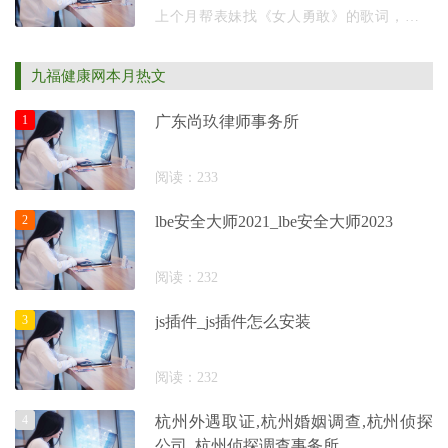
上个月帮表妹找《女人勇敢》的歌词，翻了
七个平台发现五个版本都不一样。这事儿还
真不是个例，2023年音乐平台内部数据表
九福健康网本月热文
现，女性力气主
1
广东尚玖律师事务所
阅读：233
2
lbe安全大师2021_lbe安全大师2023
阅读：232
3
js插件_js插件怎么安装
阅读：232
4
杭州外遇取证,杭州婚姻调查,杭州侦探
公司_杭州侦探调查事务所