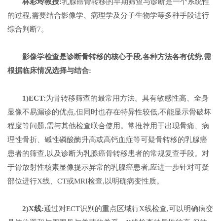
林彩玲教授
:
乳腺癌骨转移的早期筛查与诊断是一个系统性
的过程,需要结合影像学、病理学及分子生物学等多种手段进行
综合判断7。
影像学检查是诊断骨转移的核心手段,各种方法各有优势,需
根据临床情况选择与结合:
1)ECT:
为骨转移筛查的最常用方法。具有敏感性高、全身
显像不易漏诊的优点,但同时也存在特异性较低,不能显示骨破坏
程度等问题,需与其他检查联合使用。常推荐用于出现骨痛、病
理性骨折、碱性磷酸酶升高或高钙血症等可疑骨转移的乳腺癌
患者的筛查,以及诊断为乳腺癌骨转移患者的常规复查手段。对
于骨放射性核素显像提示异常的乳腺癌患者,应进一步针对可疑
部位进行X线、CT或MRI检查,以明确病变性质。
2)X线:
通过对ECT识别的重点区域行X线检查,可以明确病变