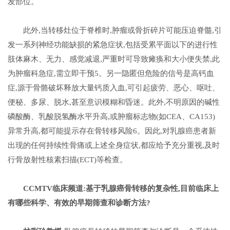
发部位。
此外,当转移灶位于脊椎时,肿瘤或骨折碎片可能压迫脊髓,引
发一系列神经功能缺损的紧急症状,包括受累平面以下的进行性
肢体麻木、无力、感觉减退,严重时可导致瘫痪和大小便失禁,此
为肿瘤科急症,需立即干预5。另一隐匿但危险的信号是高钙血
症,源于骨骼破坏释放大量钙质入血,可引起疲劳、恶心、呕吐、
便秘、多尿、脱水,甚至意识模糊和昏迷。此外,不明原因的碱性
磷酸酶、乳酸脱氢酶水平升高,或肿瘤标志物(如CEA、CA153)
异常升高,都可能提示存在骨转移风险6。因此,对乳腺癌患者新
出现的任何持续性骨痛或上述全身症状,都应给予充分重视,及时
行骨放射性核素扫描(ECT)等检查。
CCMTV临床频道:
基于乳腺癌骨转移的复杂性,目前临床上
有哪些科学、有效的早期筛查和诊断方法?