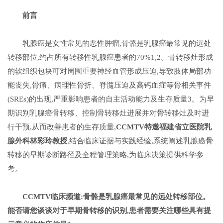
前言
乳腺癌是女性常见的恶性肿瘤,骨骼是乳腺癌最常见的远处
转移部位,约占所有转移性乳腺癌患者的70%1,2。骨转移灶形成
的软组织包块可对周围重要神经血管形成压迫,导致肢体局部功
能丧失,骨痛、病理性骨折、脊髓压迫及高钙血症等骨相关事件
(SREs)的出现,严重影响患者的自主活动能力及生存质量3。为早
期识别乳腺癌骨转移、控制骨转移灶进展并对骨转移灶及时进
行干预,从而改善患者的生存质量,
CCMTV特邀福建省立医院乳
腺外科林彩玲教授
,结合临床证据与实践经验,系统阐述乳腺癌骨
转移的早期诊断路径及全程管理策略,为临床决策提供科学参
考。
CCMTV临床频道:
骨骼是乳腺癌最常见的远处转移部位。
能否请您谈谈对于早期骨转移的识别,患者需要关注哪些具有提