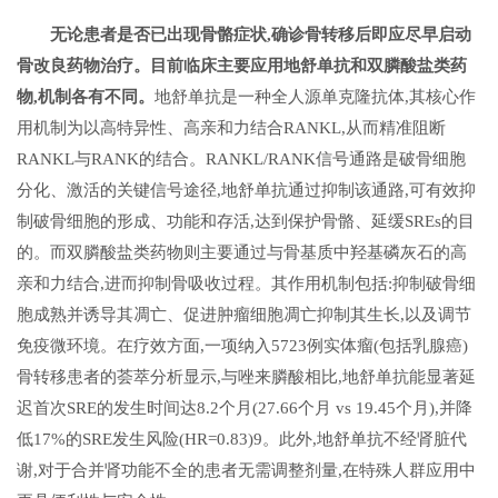
无论患者是否已出现骨骼症状,确诊骨转移后即应尽早启动
骨改良药物治疗。目前临床主要应用地舒单抗和双膦酸盐类药
物,机制各有不同。
地舒单抗是一种全人源单克隆抗体,其核心作
用机制为以高特异性、高亲和力结合RANKL,从而精准阻断
RANKL与RANK的结合。RANKL/RANK信号通路是破骨细胞
分化、激活的关键信号途径,地舒单抗通过抑制该通路,可有效抑
制破骨细胞的形成、功能和存活,达到保护骨骼、延缓SREs的目
的。而双膦酸盐类药物则主要通过与骨基质中羟基磷灰石的高
亲和力结合,进而抑制骨吸收过程。其作用机制包括:抑制破骨细
胞成熟并诱导其凋亡、促进肿瘤细胞凋亡抑制其生长,以及调节
免疫微环境。在疗效方面,一项纳入5723例实体瘤(包括乳腺癌)
骨转移患者的荟萃分析显示,与唑来膦酸相比,地舒单抗能显著延
迟首次SRE的发生时间达8.2个月(27.66个月 vs 19.45个月),并降
低17%的SRE发生风险(HR=0.83)9。此外,地舒单抗不经肾脏代
谢,对于合并肾功能不全的患者无需调整剂量,在特殊人群应用中