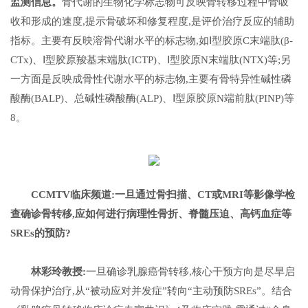
监测信息。
骨代谢的生物化学标志物可反映骨转移过程中骨吸
收和形成的速度,提示骨破坏和修复程度,是评价治疗反应的辅助
指标。主要有反映溶骨代谢水平的标志物,如Ⅰ型胶原C末端肽(β-
CTx)、Ⅰ型胶原羧基末端肽(ICTP)、Ⅰ型胶原N末端肽(NTX)等;另
一方面是反映成骨性代谢水平的标志物,主要有骨特异性碱性磷
酸酶(BALP)、总碱性磷酸酶(ALP)、Ⅰ型原胶原N端前肽(PINP)等
8。
CCMTV临床频道:
一旦通过骨扫描、CT或MRI等影像学检
查确诊骨转移,应如何进行病理性骨折、脊髓压迫、高钙血症等
SREs的预防?
林彩玲教授
:
一旦确诊乳腺癌骨转移,核心干预方向是尽早启
动骨保护治疗,从“被动应对并发症”转向“主动预防SREs”。结合