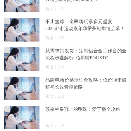
阅读：231
5
不止篮球，全民嗨玩享多元盛宴！——
2025都市运动嘉年华常州站燃情启幕！
阅读：230
6
从需求到发货：定制铝合金工作台的全
流程步骤解析_佰斯特POUSTO
阅读：230
7
品牌电商价格治理全攻略：低价冲击破
解与长效管控策略
阅读：230
8
苏格兰皇冠上的明珠：爱丁堡全攻略
阅读：229