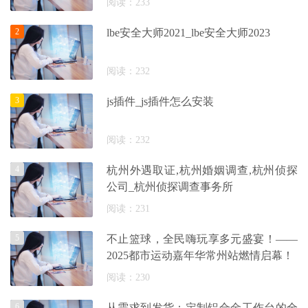
阅读：233
2
lbe安全大师2021_lbe安全大师2023
阅读：232
3
js插件_js插件怎么安装
阅读：232
4
杭州外遇取证,杭州婚姻调查,杭州侦探
公司_杭州侦探调查事务所
阅读：231
5
不止篮球，全民嗨玩享多元盛宴！——
2025都市运动嘉年华常州站燃情启幕！
阅读：230
6
从需求到发货：定制铝合金工作台的全