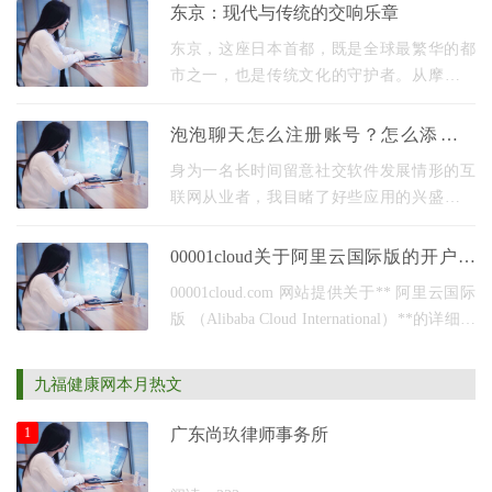
重启幕。来自豫闽两地的各级领导、茶界专
东京：现代与传统的交响乐章
家、企业
东京，这座日本首都，既是全球最繁华的都
市之一，也是传统文化的守护者。从摩天大
楼的玻璃幕墙到古寺的朱红鸟居，从霓虹闪
烁的街区到静谧的庭园，东京旅游的魅力在
泡泡聊天怎么注册账号？怎么添加好
于它能让游
友？全方位解析核心使用方法
身为一名长时间留意社交软件发展情形的互
联网从业者，我目睹了好些应用的兴盛与衰
落。泡泡聊天依靠它独有的设计观念以及功
能，于众多即时通讯工具里崭露头角。它并
00001cloud关于阿里云国际版的开户流
非单纯只是
程以及其他云的介绍
00001cloud.com 网站提供关于** 阿里云国际
版 （Alibaba Cloud International）**的详细指
南和使用经验分享 购买指南： 系统解析了如
何购买阿里云国际版的云服务器ECS、轻量应
九福健康网本月热文
用服务器、对象存
1
广东尚玖律师事务所