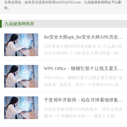
非商业用途，如有异议请及时联系btr2031@163.com，九福健康新闻网会予以删
除。
九福健康网推荐
lbe安全大师apk_lbe安全大师APK历史旧
版本
LBE安全大师APK历史旧版本 Q: 什么是LBE
安全大师APK？ LBE安全大师APK是一款为
Android设备提供安全保护的应用程序。它可
以帮助用户清理垃圾文件、加速手机运行速
WPS Office：聊聊它那个让我又爱又恨
度、保护隐私、管理应用
的“会员体系”
WPS Office：聊聊它那个让我又爱又恨的“会
员体系” 说实话，作为一个长期在Office全家
桶和WPS之间反复横跳的用户，我最近对
WPS Office 的关注点，有点跑偏了。我不再
于变局中开新局：站在月球看地球集团
只盯着它和DOCX格式
的AI远征
当历史学家回望2026年的春天，或许会将其
视为一个关键的分水岭——通用人工智能技
术以前所未有的深度和广度渗透进经济社会