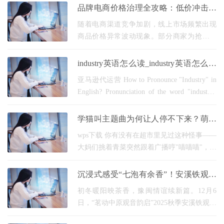
的基本面，技术不再是被动响应的工具，而
品牌电商价格治理全攻略：低价冲击破
开始成为主动
解与长效管控策略
随着电商渠道竞争加剧，线上市场频繁出现
商品价格异常波动现象。部分商家为抢占市
场份额，擅自突破品牌指导价体系进行低价
倾销，甚至出现跨平台比价、恶意压价等乱
industry英语怎么读_industry英语怎么读
象，严重威
音
亚马逊代运营 How to Pronounce "Industry" in
English? Pronunciation of the word "industry"
in English can vary slightly depending on
regional accents. However, the most commonly
学猫叫主题曲为何让人停不下来？萌系
accepted pronunciation is as follows: What is the
音乐密码大揭秘
wps下载 你有没有在超市里见过这种怪事——
Correct
大妈们挑着青菜突然跟着广播哼"喵喵喵"，小
友人坐在购物车里自动挥爪子？上周我在宠
物店亲眼目击，二十多只猫狗听到这首歌群
沉浸式感受“七泡有余香”！安溪铁观音
体仰脖子
中原万人品鉴会启幕郑州
初冬暖阳映茶香，豫闽情谊续新篇。12月6
日，“茗动中原观音韵启”2025秋季安溪铁观音
(河南)万人品鉴推介会在郑州京泽花园茶城隆