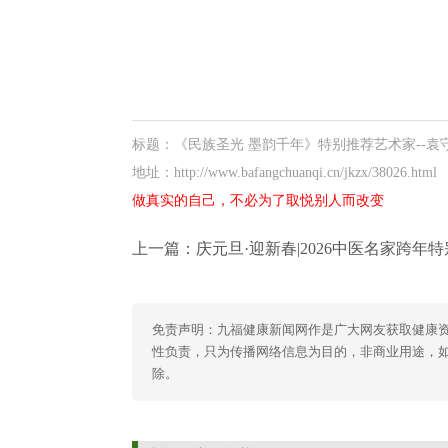
标题：《民族圣光 墨韵千年》特别推荐艺术家--袁
地址：http://www.bafangchuanqi.cn/jkzx/38026.html
做真实的自己，不必为了取悦别人而改变
上一篇：
庆元旦·迎新春|2026中医名家跨年特别报道——贾学铭
免责声明：九福健康新闻网作是广大网友获取健康
性负责，只为传播网络信息为目的，非商业用途，如有异
除。