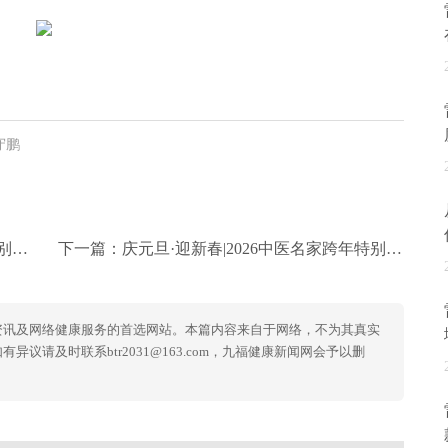
守鹏
教授
下一篇：
庆元旦·迎新春|2026中医名家跨年特别报道——王继本
资讯及网络健康服务的首选网站。本篇内容来自于网络，不为其真实
议请及时联系btr2031@163.com，九福健康新闻网会予以删