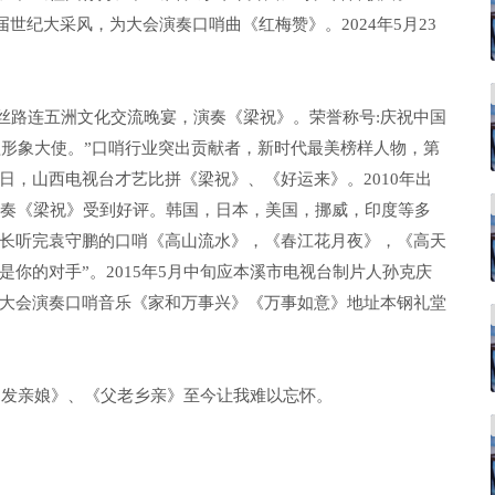
届世纪大采风，为大会演奏口哨曲《红梅赞》。2024年5月23
办的丝路连五洲文化交流晚宴，演奏《梁祝》。荣誉称号:庆祝中国
益形象大使。”口哨行业突出贡献者，新时代最美榜样人物，第
29日，山西电视台才艺比拼《梁祝》、《好运来》。2010年出
演奏《梁祝》受到好评。韩国，日本，美国，挪威，印度等多
长听完袁守鹏的口哨《高山流水》，《春江花月夜》，《高天
是你的对手”。2015年5月中旬应本溪市电视台制片人孙克庆
大会演奏口哨音乐《家和万事兴》《万事如意》地址本钢礼堂
《白发亲娘》、《父老乡亲》至今让我难以忘怀。