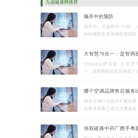
九福健康网推荐
脑卒中的预防
脑卒中，又被称为“中风”，
种由脑部血管突然破裂或阻
致血液无法正常流入大脑，
引发脑组织损伤的疾病。其
大智慧78合一：是智商
性不容忽视，一旦发病，可
是真神器？
致瘫痪、失语、认知障
WhatsApp網頁版 大智慧
一：是智商税还是真神器？ 
没有遇到过这种情况：想学
新东西，打开手机应用商店
哪个空调品牌售后服务
果被各种“超级学习法”、“十
好？对比评测榜单
握XXX”搞得眼花缭乱？这时
随着空调行业技术不断发展
后服务质量已成为消费者选
调时的重要参考因素。根据
数据，2025年空调品类投诉
张权破痛中药厂携手粤
安装不规范和维修响应延迟
共推澳门经典中医药品