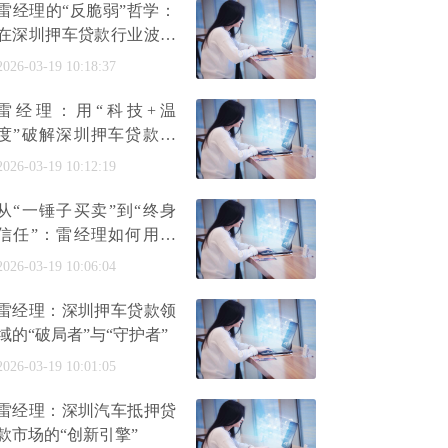
雷经理的“反脆弱”哲学：
在深圳押车贷款行业波动
中与客户共成长
2026-03-19 10:18:37
雷经理：用“科技+温
度”破解深圳押车贷款三
大痛点
2026-03-19 10:12:19
从“一锤子买卖”到“终身
信任”：雷经理如何用深
圳押车贷款服务重构行业
2026-03-19 10:06:04
关
雷经理：深圳押车贷款领
域的“破局者”与“守护者”
2026-03-19 10:01:05
雷经理：深圳汽车抵押贷
款市场的“创新引擎”