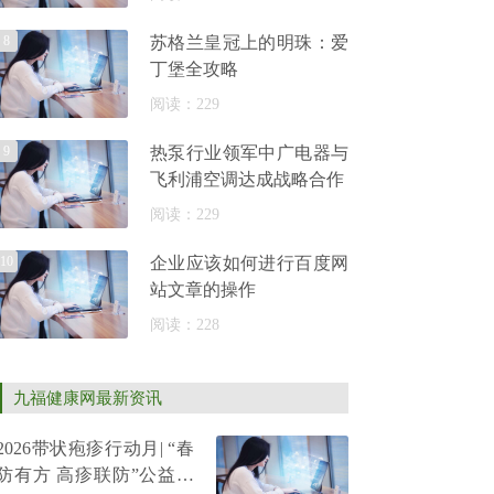
8
苏格兰皇冠上的明珠：爱
丁堡全攻略
阅读：229
9
热泵行业领军中广电器与
飞利浦空调达成战略合作
阅读：229
10
企业应该如何进行百度网
站文章的操作
阅读：228
九福健康网最新资讯
2026带状疱疹行动月| “春
防有方 高疹联防”公益科