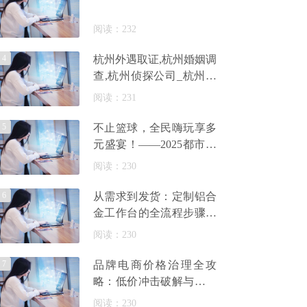
阅读：232
4
杭州外遇取证,杭州婚姻调
查,杭州侦探公司_杭州侦
探调查事务所
阅读：231
5
不止篮球，全民嗨玩享多
元盛宴！——2025都市运
动嘉年华常州站燃情启
阅读：230
幕！
6
从需求到发货：定制铝合
金工作台的全流程步骤解
析_佰斯特POUSTO
阅读：230
7
品牌电商价格治理全攻
略：低价冲击破解与长效
管控策略
阅读：230