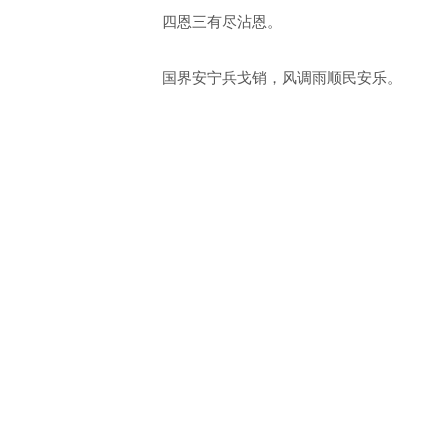
四恩三有尽沾恩。
国界安宁兵戈销，风调雨顺民安乐。