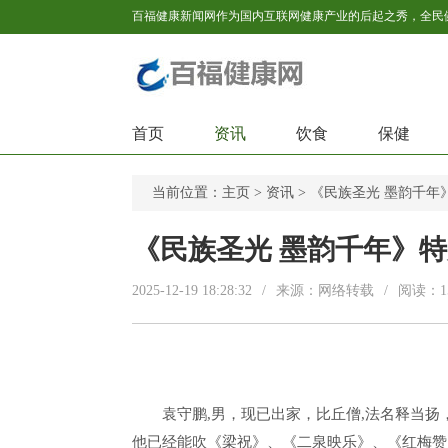
首页
资讯
饮食
保健
当前位置：
主页
>
资讯
> 《民族圣光 墨韵千年
《民族圣光 墨韵千年》特
2025-12-19 18:28:32
/
来源：网络转载
/
阅读：
1
袁守鹏,男，现已出家，比丘僧,法名释当扬
他已经能吹《梁祝》、《二泉映乐》、《红梅赞