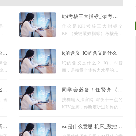
kpi考核三大指标_kpi考核三
大指标是啥
是一
什么是KPI考核三大指标？
塞导
KPI（关键绩效指标）考核是一
进而
种管理和评估绩效的工具，通过
严重
设定指标和目标来衡量组织或个
税还
iq的含义_IQ的含义是什么
能导
人的工作绩效。KPI考核三大指
标是一种常见的KPI考核方法，
78合
IQ的含义是什么？ IQ，即智
它包括
你有
商，是衡量个体智力水平的一种
习点
指标。它通过一系列标准化的智
，结
力测试来计算，能够反映一个人
比较
同学会必备！任贤齐《兄
天掌
在理解、推理、解决问题等智力
弟》为何总让人破音又破
活动方面的能力水平。那么，
，售
搜狗输入法官网 深夜十一点的
防？
购空
KTV走廊，你断定听过如许的嘶
行业
吼："有今生今生做兄弟——"接
中，
下来准会传来破音的笑声和啤酒
新链
iso是什么意思 机床_数控iso
依然
瓶碰撞声。为什么这首2002年发
牌全
是什么