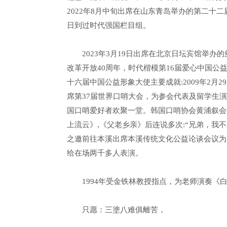
2022年8月中旬出席在山东青岛举办的第二十二
日到过时代强国栏目组。
2023年3月19日出席在北京日坛宾馆举
改革开放40周年，时代楷模第16届爱心中国公
十六届中国公益形象大使主要成就:2009年2月
席第37届世界口哨大会，为参会代表及留学生
国口哨爱好者欢聚一堂。韩国口哨协会黄浦叙会
上流云》,《父老乡亲》后连说多次:“兄弟，我不
之邀前往本溪出席本溪传统文化公益论谈会议为
给在场两千多人表演。
1994年受金铁林教授指点，为老师演奏
只愿：三塗八难俱離苦，