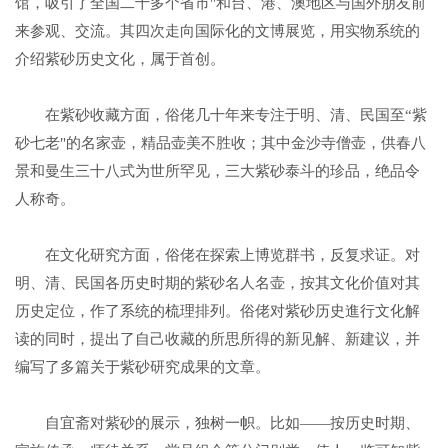
馆，吸引了全国二十多个省市"和台、港、澳地区与国外朋友前
来参观、交流。其四次走向国际化的文博展览，用实物系统的
介绍紫砂历史文化，属于首创。
在紫砂收藏方面，俗佬几十年来专注于明、清、民国至“紫
砂七老"的名家壶，精品壶美不胜收；其中金沙寺僧壶，供春八
景和曼生三十八式为世所罕见，三大紫砂泰斗的珍品，绝品令
人称奇。
在文化研究方面，俗佬在探索上博览群书，反复求证。对
明、清、民国各历史时期的紫砂名人名壶，按其文化价值对其
历史定位，作了系统的梳理排列。俗佬对紫砂历史進行文化解
读的同时，提出了自己收藏的所思所得的新见解、新建议，并
编写了多篇关于紫砂研究成果的文章。
自宜斋对紫砂的展示，独树一帜。比如——按历史时期、