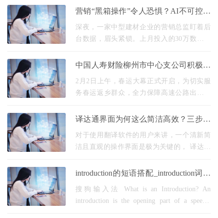
和影响力，向各界全方位展示宁夏中宁县独
营销“黑箱操作”令人恐惧？AI不可控论
特的枸杞文
是杞人忧天吗？
深夜，一家中型建材企业的营销总监盯着后
台数据，眉头紧锁。上月投入的30万数字广
告费，系统报告显示"成效显著"，但销售端反
馈客源几无增长。点击率、展现量、互动数
中国人寿财险柳州市中心支公司积极参
据光鲜亮丽
与“情满旅途 志愿暖冬”学雷锋志愿服
2月2日上午，春运大幕正式开启，为切实服
务春运返乡群众，全力保障高速公路出行安
全，由共青团广西区委、自治区交通运输厅
主办，多家区直单位共同参与的“情满旅途 志
译达通界面为何这么简洁高效？三步之
愿暖冬”
内轻松搞定翻译
对于使用翻译软件的用户来讲，一个清新简
洁且直观的操作界面是极为关键的， 译达通
在这一领域做得特别突出，它的设计观念一
直围绕着“降低干扰、专注于核心翻译功能”来
introduction的短语搭配_introduction词组
进行
搭配
搜狗输入法 What is an Introduction? An
introduction is the opening part of a speech,
essay, or any written or spoken presentation. It