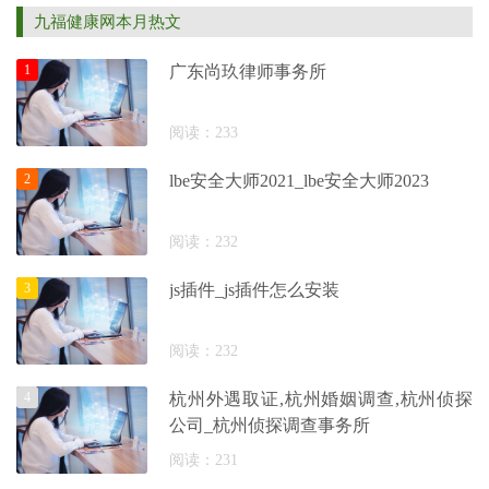
知，本质是出于降本增效的实际需求。“一标
九福健康网本月热文
通欧盟”的
1
广东尚玖律师事务所
阅读：233
2
lbe安全大师2021_lbe安全大师2023
阅读：232
3
js插件_js插件怎么安装
阅读：232
4
杭州外遇取证,杭州婚姻调查,杭州侦探
公司_杭州侦探调查事务所
阅读：231