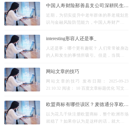
serves to grab the attention of the audience and
中国人寿财险鄯善县支公司深耕民生一
provide them with a brief overview of what is to
线，开展养老金融知识宣传活动
近期，为切实提升中老年群体的养老规划意
com
识与金融风险防范能力，中国人寿财产保险
股份有限公司鄯善县支公司(以下简称“中国人
寿财险鄯善县支公司”)主动作为，在鄯善县精
interesting形容人还是事_
心组
人还是事：哪个更有趣呢？ 人们常常被身边
的人和发生的事情所吸引。但是，当我们要
论到什么更有趣时，究竟是人还是事情？这
是一个引人深思的问题。让我们来一起探讨
网站文章的技巧
一下。 人
网站文章的技巧 发布日期： 2025-09-23
21:10:32 阅读： 10 百度文章标题优化 写文章
时，标题要直击用户搜索意图，用常见口语
词，避免自造词。百度更容易收录那些匹配
欧盟商标有哪些误区？麦德通分享欧盟
大众查询习惯的标
商标防护措施
以为花几千块注册欧盟商标，整个欧洲市场
就稳了？如果你认为是这样的话，就大错特
错了！ 实际上，大家之所以会有这样的认