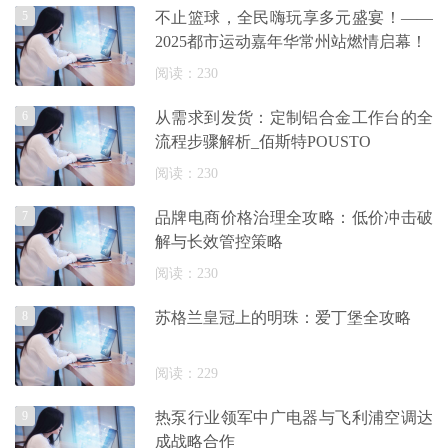
5
不止篮球，全民嗨玩享多元盛宴！——
2025都市运动嘉年华常州站燃情启幕！
阅读：230
6
从需求到发货：定制铝合金工作台的全
流程步骤解析_佰斯特POUSTO
阅读：230
7
品牌电商价格治理全攻略：低价冲击破
解与长效管控策略
阅读：230
8
苏格兰皇冠上的明珠：爱丁堡全攻略
阅读：229
9
热泵行业领军中广电器与飞利浦空调达
成战略合作