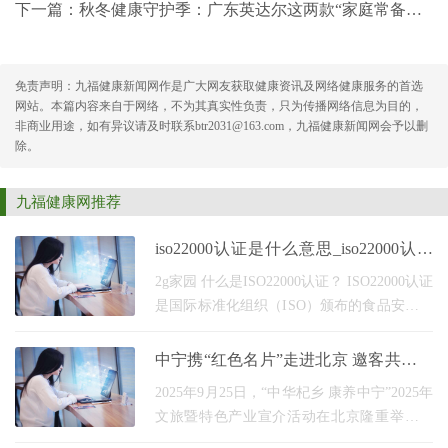
下一篇：
秋冬健康守护季：广东英达尔这两款“家庭常备药”，优惠力度直接拉满！
免责声明：九福健康新闻网作是广大网友获取健康资讯及网络健康服务的首选
网站。本篇内容来自于网络，不为其真实性负责，只为传播网络信息为目的，
非商业用途，如有异议请及时联系btr2031@163.com，九福健康新闻网会予以删
除。
九福健康网推荐
iso22000认证是什么意思_iso22000认证
需要多少钱
2g家园 什么是ISO22000认证？ ISO22000认证
是国际标准化组织（ISO）颁布的食品安全管
理体系认证标准。它旨在确保食品供应链中
的食品安全，并提供一套可靠、全面的标
中宁携“红色名片”走进北京 邀客共赴康
准，以确保食品的
养之约
2025年9月25日，“中华杞乡 康养中宁”2025年
文旅暨特色产业宣介活动在北京隆重举行。
此次活动旨在依托首都北京的全国性辐射力