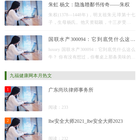
尽致；舞台机械突破传统平面布局，升降
朱虹 杨文：隐逸赣鄱书传奇——朱权
台、旋转台与
朱权(1378—1448年)，明太祖朱元璋第十七
子，生母杨氏。他天资聪颖，十三岁受封宁
王，十五岁赴藩大宁(今内蒙古多伦)，手握甲
兵八万、战车六千，麾下朵颜三卫骑兵骁勇
国联水产300094：它到底凭什么这么
善战，威震漠
牛？
luxury 国联水产300094：它到底凭什么这么
牛？ 你有没有想过，你餐桌上那条美味的烤
鱼，或者火锅里Q弹的虾滑，它们可能来自一
家上市公司？没错，今天咱们要聊的就是这
九福健康网本月热文
家跟咱们“吃
1
广东尚玖律师事务所
阅读：233
2
lbe安全大师2021_lbe安全大师2023
阅读：232