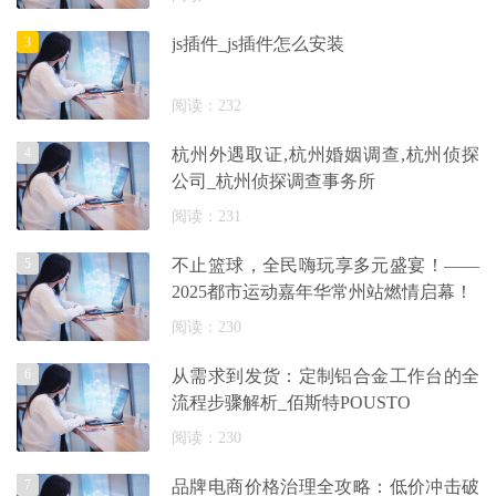
3
js插件_js插件怎么安装
阅读：232
4
杭州外遇取证,杭州婚姻调查,杭州侦探
公司_杭州侦探调查事务所
阅读：231
5
不止篮球，全民嗨玩享多元盛宴！——
2025都市运动嘉年华常州站燃情启幕！
阅读：230
6
从需求到发货：定制铝合金工作台的全
流程步骤解析_佰斯特POUSTO
阅读：230
7
品牌电商价格治理全攻略：低价冲击破