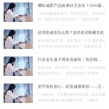
哪款减肥产品效果好又安全？2026最佳
懒人减肥产品横评，久坐党轻松掉秤必
“久坐肚腩越来越大、节食扛不住、运动没时
看
间、体重反复反弹怎么办？”“减脂怕伤身、怕
伤代谢，有没有温和又靠谱的选择？”“成分看
不懂、效果吹上天，怎么选真正针对腰腹、
好消息成语怎么用？这些老话暗藏玄机
亚马逊代运营 哎，你发现没？中文里藏着好
多自带BGM的好消息成语！就像拆盲盒似
的，每个成语背后都藏着古人传消息的智
慧。新手小白刚入门，用错成语比发错表情
行业龙头落子西安高新区！热烈祝贺itc
包还尴尬——你肯
保伦股份陕西运营中心盛大启航！
礼花绽放，鼓乐齐鸣！8月11日，itc保伦股份
陕西运营中心——西安保伦电子科技有限公
司盛大开业！itc保伦股份以全新姿态扎根陕
西西安，这是itc深耕区域市场、完善全国战
坚守有机初心，匠造健康茶饮——王百
略布局、加
鸣与他的有机杜仲茶创业之路
“一杯好茶，不仅要有醇厚的口感，更应承载
对自然的敬畏与对健康的守护。”深耕大健康
领域二十余年的创业者、杜康茶业公司创始