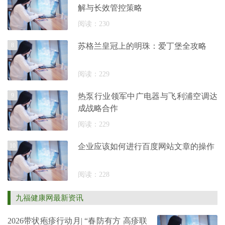
解与长效管控策略
阅读：230
8
苏格兰皇冠上的明珠：爱丁堡全攻略
阅读：229
9
热泵行业领军中广电器与飞利浦空调达
成战略合作
阅读：229
10
企业应该如何进行百度网站文章的操作
阅读：228
九福健康网最新资讯
2026带状疱疹行动月| “春防有方 高疹联