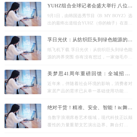
人王百鸣，在谈及推出有机杜仲茶的初心
YUHZ组合全球记者会盛大举行 八位成
时，目光
员齐亮相备受关注
9月1日，由韩国选秀节目《B: MY BOYZ》选
出的最终出道组合YUHZ（你的柚子）在首尔
举办全球记者会，八位成员首次亮相，标志
着组合正式出道并开启未来五年的全球活动
孚日光伏：从纺织巨头到绿色能源的跨
计划。这场记者会
界突围
纸飞机下载 孚日光伏：从纺织巨头到绿色能
源的跨界突围 你有没有想过，一家做毛巾和
布料的公司，怎么就一头扎进了高科技的光
伏行业？这事儿听起来有点不搭边儿，是
美梦思41周年重磅回馈：全城招募5
吧？就像个
名“终身睡眠体验官”，爆品床垫0元试
近年来，伴随着社会环境的影响，消费者对
用！
家居产品的需求已从单一基础使用功能转向
多维价值的追求：美观度、环保性、舒适
性、可持续性等方面成为影响用户选购的重
绝对干货！精准、安全、智能！itc舞台
要因素，这一
机械整体解决方案，成就舞台无限可
当数字浪潮席卷艺术领域，现代科技正以颠
能！
覆性的力量重塑文艺演出边界。舞台灯光流
光溢彩、层次分明，将戏剧情境渲染得淋漓