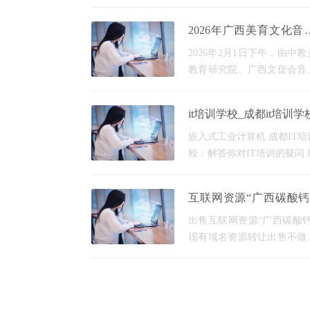
份，或者是同时着手操作不
的电商店铺，已然成为日常
2026年广西美育文化音
了。这些操作的关键需求之
术盛典暨广西文促会音
在于达成账号之间进行安全
2026年2月1日下午，由中
委会年会隆重举办
教育研究院、广西文促会音
委会联合主办，广西美育文
百灵声乐沙龙、广西文化旅
it培训学校_成都it培训学
外交流促进会共同承办的“20
年广西美育文化音乐艺术盛
嵌入式工业计算机 成都IT培
校：解答你对IT培训的疑问 
业在当今社会中扮演着重要
色，许多人都希望学习IT技
互联网资源“广西碳酸钙
迎接科技发展的挑战。成都
域名现有资源转让出售
国西南地区的IT中心，吸引
出售互联网资源“广西碳酸钙
现有域名资源转让出售不做
端口和证书,可直接进行拍卖
联系洽谈。 互联网投资,不
有眼光,还要有胆量。好的互
资源的价格确实可以在