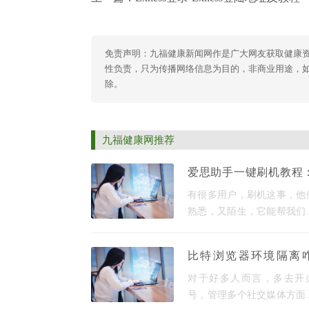
免责声明：九福健康新闻网作是广大网友获取健康
性负责，只为传播网络信息为目的，非商业用途，如有异
除。
九福健康网推荐
爱思助手一键刷机教程
全高效，极简操作
有很多用户，刷机这事，他
iPhone系统问题
熟悉，又陌生，它能帮我们
系统，能帮我们降级版本，
解决一些系统疑难杂症。 爱
比特浏览器环境隔离
手 是一款受欢迎的电脑端管
现？一招教你让多账号
具，其“一键刷机”功
对于好多人而言，多去开
不同电脑
号，管理多个社交媒体方面