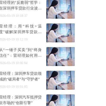
雷经理的“反脆弱”哲学：
在深圳押车贷款行业波动
中与客户共成长
2026-03-19 10:18:37
雷经理：用“科技+温
度”破解深圳押车贷款三
大痛点
2026-03-19 10:12:19
从“一锤子买卖”到“终身
信任”：雷经理如何用深
圳押车贷款服务重构行业
2026-03-19 10:06:04
关
雷经理：深圳押车贷款领
域的“破局者”与“守护者”
2026-03-19 10:01:05
雷经理：深圳汽车抵押贷
款市场的“创新引擎”