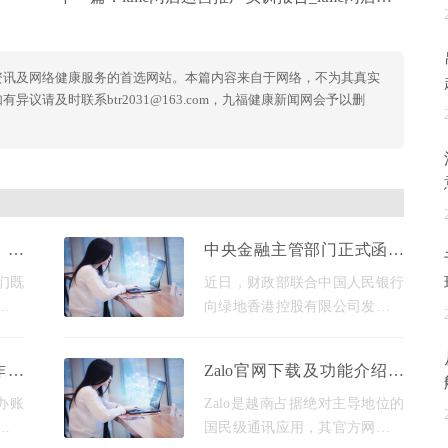
资讯及网络健康服务的首选网站。本篇内容来自于网络，不为其真实
议请及时联系btr2031@163.com，九福健康新闻网会予以删
：安
中央金融主管部门正式函示
解决
绿地香港：全面接入数字人
们既
近日，财政部联合中国人民银行
民币结算体系，确保金融
升级
向绿地香港控股有限公司发出正
还能
式函件，要求该公司全面配合数
思助
字人民币资金结算改革，严格执
咋实
Zalo官网下载及功能介绍，
理工
行国家金融数字化改革政策。这
像用
越南通讯软件官方平台使用
一举措出台之际，财政部
办账
Zalo是越南占据绝对主导地位的
指南
的身
国民级通讯应用，其官方网站不