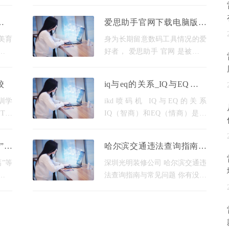
一样
但是获取官方客户端的最主要途
工作
径，还是一个将产品展示、功能
乐艺
爱思助手官网下载电脑版，
际，
服务、用户支持以及生态建设整
乐专
苹果手机必备管理工具
合于一体的综合门户。对于
教美育
身为长期留意数码工具情况的爱
乐专
好者， 爱思助手 官网 是被好多
化、
苹果手机使用用户所熟知的工具
游对
平台，它给果粉们供应了充裕的
校
iq与eq的关系_IQ与EQ的关
26
应用资源以及设备管理功能。爱
系
典
思助手广为获得接纳的关
训学
ikd喷码机 IQ与EQ的关系
IT行
IQ（智商）和EQ（情商）是两
的角
个不同但相互关联的概念。虽然
能以
它们代表了不同方面的智力，但
”等
哈尔滨交通违法查询指南与
是中
它们在我们的生活中起着重要的
常见问题
作用。下面是关于IQ和EQ关系
”等
深圳光明装修公司 哈尔滨交通违
的一些常
任何
法查询指南与常见问题 你有没有
或者
过这种经历？开车开着开着，突
仅要
然心里一咯噔：“刚才那个路口
联网
是不是闯红灯了？”“路边停那一
小会儿不会被拍了吧