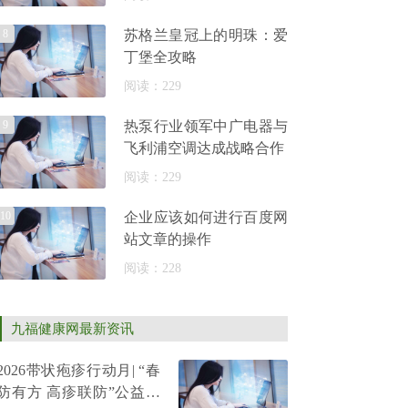
8
苏格兰皇冠上的明珠：爱
丁堡全攻略
阅读：229
9
热泵行业领军中广电器与
飞利浦空调达成战略合作
阅读：229
10
企业应该如何进行百度网
站文章的操作
阅读：228
九福健康网最新资讯
2026带状疱疹行动月| “春
防有方 高疹联防”公益科