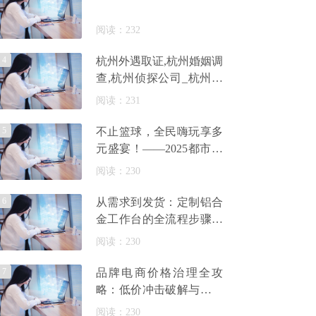
阅读：232
4
杭州外遇取证,杭州婚姻调
查,杭州侦探公司_杭州侦
探调查事务所
阅读：231
5
不止篮球，全民嗨玩享多
元盛宴！——2025都市运
动嘉年华常州站燃情启
阅读：230
幕！
6
从需求到发货：定制铝合
金工作台的全流程步骤解
析_佰斯特POUSTO
阅读：230
7
品牌电商价格治理全攻
略：低价冲击破解与长效
管控策略
阅读：230