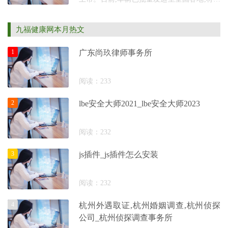
速抵达用户手中。 AION i60定位“国民增程大
五座SUV”,以十万级亲民价格切入市场,售价
九福健康网本月热文
区间为10.98
1
广东尚玖律师事务所
阅读：233
2
lbe安全大师2021_lbe安全大师2023
阅读：232
3
js插件_js插件怎么安装
阅读：232
4
杭州外遇取证,杭州婚姻调查,杭州侦探
公司_杭州侦探调查事务所