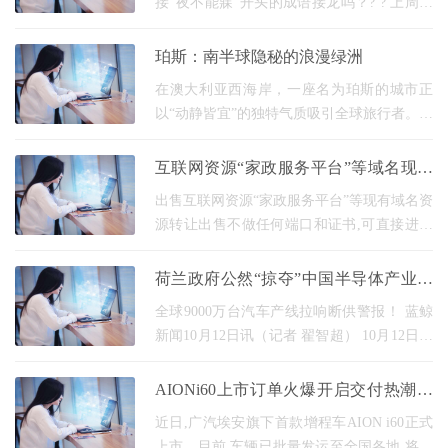
接"夜不能寐"开头的成语接龙吗？? ? 上周老
同学聚餐，学霸起了个"夜寐夙兴"，结果全场
盯着"兴"字集体沉默，最后服务员小哥用"兴
珀斯：南半球隐秘的浪漫绿洲
高采烈"救了
在澳大利亚西海岸，一座名为珀斯的城市正
以“动静皆宜”的独特气质吸引全球旅行者。作
为全球最孤独的首府城市，珀斯却以惊人的
自然与人文融合力，将荒野的狂野与都市的
互联网资源“家政服务平台”等域名现有
精致编
资源转让出售
出售互联网资源“家政服务平台”等现有域名资
源转让出售不做任何端口和证书,可直接进行
拍卖或者联系洽谈。 互联网投资,不仅要有眼
光,还要有胆量。好的互联网资源的价格确实
荷兰政府公然“掠夺”中国半导体产业，
可以
闻泰安世坚决捍卫
全球9000万台汽车产线拉响断供警报！ 蓝鲸
新闻10月12日讯（记者 翟智超） 10月12日，
闻泰科技（600745.SH）一纸公告搅动半导体
行业神经。 荷兰政府9月30日发出指令，要求
AIONi60上市订单火爆开启交付热潮，
子公司安世及其
车俩批量发运全国
近日,广汽埃安旗下首款增程车AION i60正式
上市。目前,车辆已批量发运至全国各地,将快