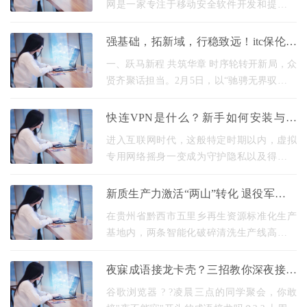
网是一家专注于移动安全软件开发和提供的
网站。他们提供了一系列安全工具和服务，
帮助用户保护他们的移动设备和个人信息。
强基础，拓新域，行稳致远！itc保伦股
LBE安全大师官
份管理表彰盛典圆满落幕！
一、跃马新程 共筑华章 时序轮转开新局，众
贤齐聚话担当。2月5日，以“驰骋无界驭见非
凡”为主题的2025年终总结暨2026工作启动大
会在itc保伦股份总部报告厅隆重召开。此次
快连VPN是什么？新手如何安装与使
大会意义
用，全面解析注意事项
进入互联网时代，这般特定时期以内，虚拟
专用网络摇身一变成为守护隐私以及得以访
问开放网络的关键重要工具。 快连 虚拟专用
网络身为一款具备易用特性的服务，能够助
新质生产力激活“两山”转化 退役军人领
力新手轻
航黔西再生资源绿色振兴
在贵州省黔西市五里乡再生资源标准化生产
基地内，两条智能化破碎清洗生产线高速运
转，废旧塑料经分拣、破碎、清洗等精准工
序，蜕变为花乙、大白、小白乙等高品质PE
夜寐成语接龙卡壳？三招教你深夜接龙
破碎料；污
不冷场
谷歌浏览器 ? ?凌晨三点的同学聚会，你敢