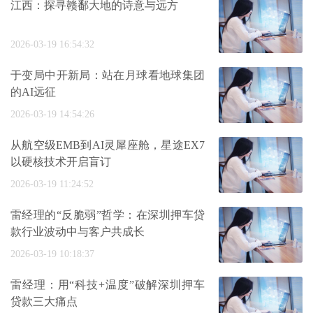
江西：探寻赣鄱大地的诗意与远方
2026-03-19 16:54:32
于变局中开新局：站在月球看地球集团
的AI远征
2026-03-19 14:54:26
从航空级EMB到AI灵犀座舱，星途EX7
以硬核技术开启盲订
2026-03-19 11:24:52
雷经理的“反脆弱”哲学：在深圳押车贷
款行业波动中与客户共成长
2026-03-19 10:18:37
雷经理：用“科技+温度”破解深圳押车
贷款三大痛点