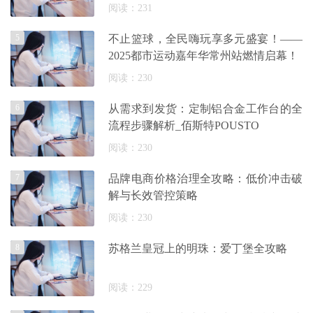
阅读：231
5
不止篮球，全民嗨玩享多元盛宴！——
2025都市运动嘉年华常州站燃情启幕！
阅读：230
6
从需求到发货：定制铝合金工作台的全
流程步骤解析_佰斯特POUSTO
阅读：230
7
品牌电商价格治理全攻略：低价冲击破
解与长效管控策略
阅读：230
8
苏格兰皇冠上的明珠：爱丁堡全攻略
阅读：229