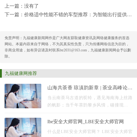
上一篇：没有了
下一篇：
价格适中性能不错的车型推荐：为智能出行提供高性价比选择
免责声明：九福健康新闻网作是广大网友获取健康资讯及网络健康服务的首选
网站。本篇内容来自于网络，不为其真实性负责，只为传播网络信息为目的，
非商业用途，如有异议请及时联系btr2031@163.com，九福健康新闻网会予以删
除。
九福健康网推荐
山海共茶香 琼滇韵新章 | 茶业高峰论坛
圆满闭幕
当云南茶马古道的驼铃，遇见海南海上丝路
的帆影；当千年茶韵黎乡风情，碰撞现代科
技与产业新思——这是一场由茶引领的、穿
越时空与山海的盛会。 8月30日至9月3日，首
lbe安全大师官网_LBE安全大师官网
届中国·三
什么是LBE安全大师官网？ LBE安全大师官