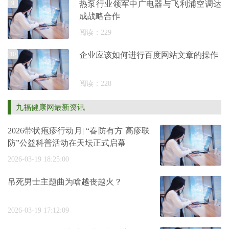
9
热泵行业领军中广电器与飞利浦空调达
成战略合作
阅读：229
10
企业应该如何进行百度网站文章的操作
阅读：228
九福健康网最新资讯
2026带状疱疹行动月| “春防有方 高疹联
防”公益科普活动在天坛正式启幕
2026-03-19 18:25:00
吊死男士主题曲为啥越丧越火？
2026-03-19 17:12:09