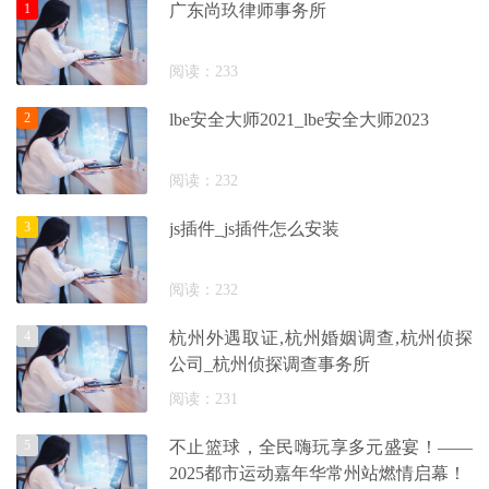
1
广东尚玖律师事务所
阅读：233
2
lbe安全大师2021_lbe安全大师2023
阅读：232
3
js插件_js插件怎么安装
阅读：232
4
杭州外遇取证,杭州婚姻调查,杭州侦探
公司_杭州侦探调查事务所
阅读：231
5
不止篮球，全民嗨玩享多元盛宴！——
2025都市运动嘉年华常州站燃情启幕！