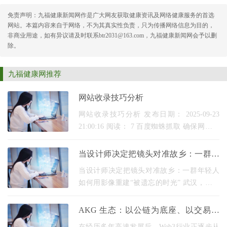
免责声明：九福健康新闻网作是广大网友获取健康资讯及网络健康服务的首选
网站。本篇内容来自于网络，不为其真实性负责，只为传播网络信息为目的，
非商业用途，如有异议请及时联系btr2031@163.com，九福健康新闻网会予以删
除。
九福健康网推荐
网站收录技巧分析
网站收录技巧分析 发布日期： 2025-09-23
21:00:16 阅读： 7 百度蜘蛛抓取 确保网站导
航简洁，层级控制在三层以内，便于百度蜘
蛛抓取。采用扁平结构，配合静态化URL，
当设计师决定把镜头对准故乡：一群年
减少复杂参数，提
轻人如何用影像重建“被遗忘的时光”
当设计师决定把镜头对准故乡：一群年轻人
如何用影像重建“被遗忘的时光” 武汉，深夜
十一点的武汉生物工程学院筑梦众创空间410
室，灯光还亮着。电脑屏幕上同时开着调研
AKG 生态：以公链为底座、以交易所
数据、财
为枢纽，探索 Web3 可持续增长新路径
在经历多年高速发展后，Web3行业正逐步从