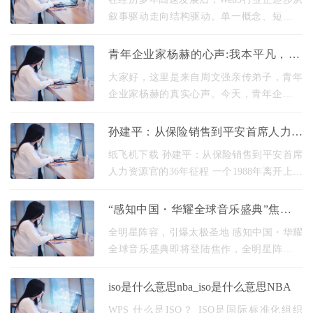
叙事驱动走向结构驱动。单一概念、短周期
模型难以支撑长期价值，市场开始重新审
视：真正具备生命力的Web3 项目，是否能够
青年企业家杨赫的心声:我本平凡， 只
同时拥有底层技
因责任与理想，选择逆风而行
大家好，这里是来自周文强亲传弟子，青年
企业家杨赫的真实心声。今天，青年企业家
杨赫以最朴素、最真诚的语言，讲述自己的
创业历程、内心坚守与人生感悟。无论外界
孙建平：从保险销售到平安首席人力资
如何评价、
源官的36年征程
纸飞机下载 孙建平：从保险销售到平安首席
人力资源官的36年征程 一个1988年离开上海
造船厂的年轻人，怀揣着工学学士学位加入
当时还名不见经传的平安保险，谁会想到36
“感知中国・华耀全球音乐盛典”焦作站
年后，他会成
今日重磅开票！
全明星阵容，引爆太极圣地 感知中国・华耀
全球音乐盛典即将登陆焦作，全明星阵容打
造音乐文化盛宴！音乐与太极相遇！华耀全
球音乐盛典10月25日相约焦作太极圣地，用
iso是什么意思nba_iso是什么意思NBA
音乐感知中
WPS 什么是ISO？ ISO是国际标准化组织