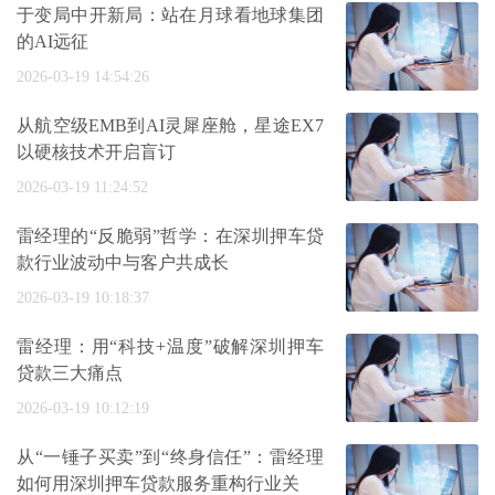
于变局中开新局：站在月球看地球集团
的AI远征
2026-03-19 14:54:26
从航空级EMB到AI灵犀座舱，星途EX7
以硬核技术开启盲订
2026-03-19 11:24:52
雷经理的“反脆弱”哲学：在深圳押车贷
款行业波动中与客户共成长
2026-03-19 10:18:37
雷经理：用“科技+温度”破解深圳押车
贷款三大痛点
2026-03-19 10:12:19
从“一锤子买卖”到“终身信任”：雷经理
如何用深圳押车贷款服务重构行业关