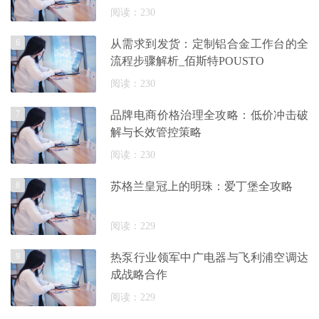
阅读：230
6
从需求到发货：定制铝合金工作台的全
流程步骤解析_佰斯特POUSTO
阅读：230
7
品牌电商价格治理全攻略：低价冲击破
解与长效管控策略
阅读：230
8
苏格兰皇冠上的明珠：爱丁堡全攻略
阅读：229
9
热泵行业领军中广电器与飞利浦空调达
成战略合作
阅读：229