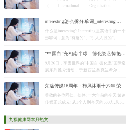
（International Organization for
Standardization）的缩写。它是一个独立的、
非政府性的国际标准化组织，由各个国家的
interesting怎么拆分单词_interesting怎么
标准化机构组成，旨在制定广泛被认可
拆分记忆
什么是interesting? Interesting是英语中的一个
形容词，意为“有趣的”、“引人入胜的”。它用
来描述让人感到兴奋、好奇或愉悦的事物、
情况或观点。 如何正确拆分interesting？ 要正
“中国白”亮相南半球，德化瓷艺惊艳奥
确地拆
克兰——奥克兰站国际巡展精彩开启！
9月26日，享誉世界的“中国白·德化瓷”国际巡
展系列推介活动，于新西兰奥克兰希尔顿酒
店隆重举行，再次向国际社会展示了中华瓷
艺的独特魅力。 开幕式现场高朋满座，气氛
荣途传媒16周年：栉风沐雨十六年 荣耀
热烈，
征途再出发！
尊敬的各位同仁、伙伴: 十六年前的今天,荣途
传媒正式成立!从1个人到今天的330人,从3个
工位到今天的业务覆盖全国,从咨询培训、活
动策划到今天的全维度整合营销服务机构。
九福健康网本月热文
十六年