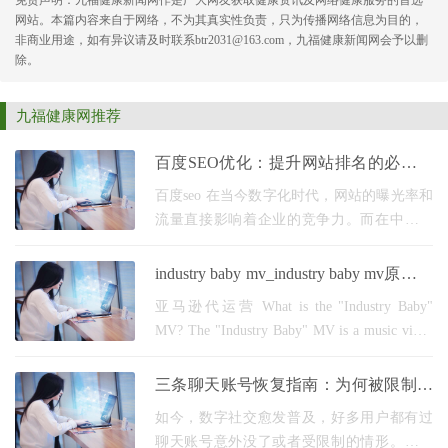
免责声明：九福健康新闻网作是广大网友获取健康资讯及网络健康服务的首选
网站。本篇内容来自于网络，不为其真实性负责，只为传播网络信息为目的，
非商业用途，如有异议请及时联系btr2031@163.com，九福健康新闻网会予以删
除。
九福健康网推荐
百度SEO优化：提升网站排名的必备技
巧
百度seo 在当今数字化时代，网站的曝光率和
流量直接影响着企业的竞争力。而在中国，
百度无疑是最重要的搜索引擎之一。因此，
掌握百度SEO优化技巧，能够有效提升网站
industry baby mv_industry baby mv原版没
在搜索结果中
打码
亚马逊代运营 What is the "Industry Baby"
MV? The "Industry Baby" MV is a music video
by American rapper Lil Nas X featuring Jack
Harlow. It was released on July 23, 2021, and
三条聊天账号恢复指南：为何被限制？
quickly gained attention for its bold and
如何有效申诉与预防
如今，数字社交愈发普及，好多用户都有过
provocative visua
聊天账号意外没了或者受限制的情形。三条