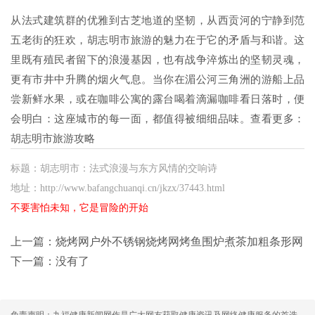
从法式建筑群的优雅到古芝地道的坚韧，从西贡河的宁静到范
五老街的狂欢，胡志明市旅游的魅力在于它的矛盾与和谐。这
里既有殖民者留下的浪漫基因，也有战争淬炼出的坚韧灵魂，
更有市井中升腾的烟火气息。当你在湄公河三角洲的游船上品
尝新鲜水果，或在咖啡公寓的露台喝着滴漏咖啡看日落时，便
会明白：这座城市的每一面，都值得被细细品味。查看更多：
胡志明市旅游攻略
标题：胡志明市：法式浪漫与东方风情的交响诗
地址：http://www.bafangchuanqi.cn/jkzx/37443.html
不要害怕未知，它是冒险的开始
上一篇：
烧烤网户外不锈钢烧烤网烤鱼围炉煮茶加粗条形网
下一篇：没有了