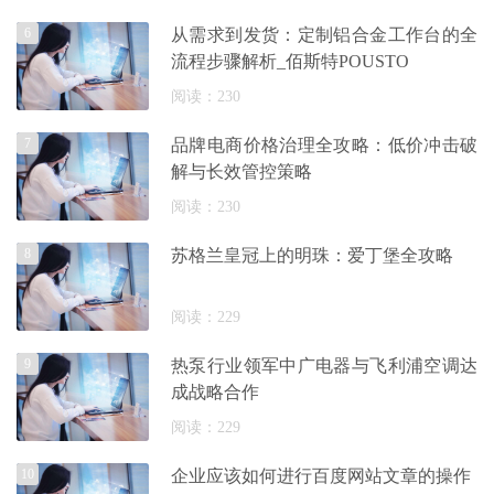
6
从需求到发货：定制铝合金工作台的全
流程步骤解析_佰斯特POUSTO
阅读：230
7
品牌电商价格治理全攻略：低价冲击破
解与长效管控策略
阅读：230
8
苏格兰皇冠上的明珠：爱丁堡全攻略
阅读：229
9
热泵行业领军中广电器与飞利浦空调达
成战略合作
阅读：229
10
企业应该如何进行百度网站文章的操作