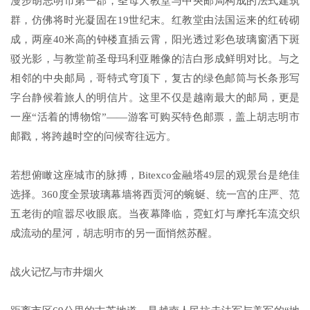
漫步胡志明市第一郡，圣母大教堂与中央邮局构成的法式建筑
群，仿佛将时光凝固在19世纪末。红教堂由法国运来的红砖砌
成，两座40米高的钟楼直插云霄，阳光透过彩色玻璃窗洒下斑
驳光影，与教堂前圣母玛利亚雕像的洁白形成鲜明对比。与之
相邻的中央邮局，哥特式穹顶下，复古的绿色邮筒与长条形写
字台静候着旅人的明信片。这里不仅是越南最大的邮局，更是
一座“活着的博物馆”——游客可购买特色邮票，盖上胡志明市
邮戳，将跨越时空的问候寄往远方。
若想俯瞰这座城市的脉搏，Bitexco金融塔49层的观景台是绝佳
选择。360度全景玻璃幕墙将西贡河的蜿蜒、统一宫的庄严、范
五老街的喧嚣尽收眼底。当夜幕降临，霓虹灯与摩托车流交织
成流动的星河，胡志明市的另一面悄然苏醒。
战火记忆与市井烟火