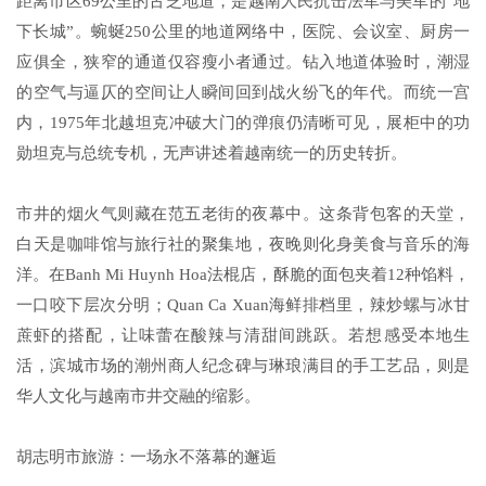
距离市区69公里的古芝地道，是越南人民抗击法军与美军的“地
下长城”。蜿蜒250公里的地道网络中，医院、会议室、厨房一
应俱全，狭窄的通道仅容瘦小者通过。钻入地道体验时，潮湿
的空气与逼仄的空间让人瞬间回到战火纷飞的年代。而统一宫
内，1975年北越坦克冲破大门的弹痕仍清晰可见，展柜中的功
勋坦克与总统专机，无声讲述着越南统一的历史转折。
市井的烟火气则藏在范五老街的夜幕中。这条背包客的天堂，
白天是咖啡馆与旅行社的聚集地，夜晚则化身美食与音乐的海
洋。在Banh Mi Huynh Hoa法棍店，酥脆的面包夹着12种馅料，
一口咬下层次分明；Quan Ca Xuan海鲜排档里，辣炒螺与冰甘
蔗虾的搭配，让味蕾在酸辣与清甜间跳跃。若想感受本地生
活，滨城市场的潮州商人纪念碑与琳琅满目的手工艺品，则是
华人文化与越南市井交融的缩影。
胡志明市旅游：一场永不落幕的邂逅