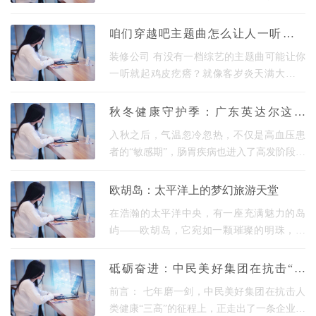
聊天是注重隐私与便捷沟通的工具，其账号
恢复流程是用户得掌握的关键本事。不管是
咱们穿越吧主题曲怎么让人一听就上
因为设备换
头？
装修公司 有没有一档综艺的主题曲可能让你
一听就起鸡皮疙瘩？就像客岁炎天满大街都
在哼的"啦啦 超出千年饮杯茶"，连广场舞大
妈都能跟着节奏蹦跶两下。今天咱们用 菜商
秋冬健康守护季：广东英达尔这两
圈砍价式
款“家庭常备药”，优惠力度直接拉满！
入秋之后，气温忽冷忽热，不仅是高血压患
者的“敏感期”，肠胃疾病也进入了高发阶段。
作为院外市场医药流通的靠谱服务商，广东
英达尔在这个秋冬健康守护季，给终端客户
欧胡岛：太平洋上的梦幻旅游天堂
带来了
在浩瀚的太平洋中央，有一座充满魅力的岛
屿——欧胡岛，它宛如一颗璀璨的明珠，吸
引着世界各地的游客纷至沓来，开启一场难
忘的旅游盛宴。 欧胡岛是夏威夷群岛中极具
砥砺奋进：中民美好集团在抗击“三
特色的一座
高”道路上实现“三高”
前言： 七年磨一剑，中民美好集团在抗击人
类健康“三高”的征程上，正走出了一条企业发