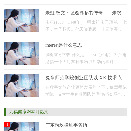
展的“高质量、高增长、高效益”之路。 2025
年，对于中民美好集团而言，是一个值得铭
朱虹 杨文：隐逸赣鄱书传奇——朱权
记的
朱权(1378—1448年)，明太祖朱元璋第十七
子，生母杨氏。他天资聪颖，十三岁受封宁
王，十五岁赴藩大宁(今内蒙古多伦)，手握甲
兵八万、战车六千，麾下朵颜三卫骑兵骁勇
interest是什么意思_
善战，威震漠
搜狗官方下载 什么是interest（兴趣）？ 兴趣
是指一个人对某种事物或活动的喜好、关注
和投入程度。它是指人们对于特定主题、领
域或活动的好奇心和追求，可以是个人的爱
豫章师范学院创业团队以 XR 技术点亮
好、热情、
数字文旅未来
在数字文旅产业蓬勃发展的当下，豫章师范
学院一支大学生创业团队凭借“智游幻界” XR
数字文旅项目脱颖而出，成为校企协同育
人、助力大学生创新创业的优秀成果。该团
九福健康网本月热文
队由在校学
1
广东尚玖律师事务所