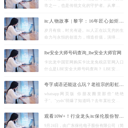
市之一，也是传统文化的守护者。从摩天大
楼的玻璃幕墙到古寺的朱红鸟居，从霓虹闪
烁的街区到静谧的庭园，东京旅游的魅力在
itc人物故事 | 黎宇：16年匠心如炬，
于它能让游
从“人海战术”到“无人车间”的破界征途
岁月有痕，时光有迹。itc人正在以无穷的生
命力与永恒的创造力，缔造价值，演绎匠心
真谛。本期《劳动π・itc精益现场》第四期，
让我们一同走进itc生产一线，聆听生产二厂
lbe安全大师号码查询_lbe安全大师官网
专业音响
卡比龙中国官网购买卡比龙免税店官网入口
什么是LBE安全大师号码查询？ LBE安全大
师号码查询是一项方便实用的功能，让用户
可以轻松地查询手机号码的身份信息。通过
夸字成语还能这么玩？老祖宗的彩虹屁
LBE安全大师号
秘笈
whatsapp网页版 你朋友圈里那些"绝绝
子"、"yyds"弱爆了知道吗？去年某社交平台
数据显示，使用"才夸八斗"夸人的帖子点赞量
比普通文案高出63%。这些沉睡在成语词典里
观看10W+！行业龙头itc保伦股份智慧
的夸人密码，正在
文旅直播推介会震撼上线！
9月24日，由广东保伦电子股份有限公司（简