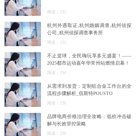
阅读：232
4
杭州外遇取证,杭州婚姻调查,杭州侦探
公司_杭州侦探调查事务所
阅读：231
5
不止篮球，全民嗨玩享多元盛宴！——
2025都市运动嘉年华常州站燃情启幕！
阅读：230
6
从需求到发货：定制铝合金工作台的全
流程步骤解析_佰斯特POUSTO
阅读：230
7
品牌电商价格治理全攻略：低价冲击破
解与长效管控策略
阅读：230