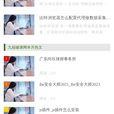
称“itc保伦股份”）主办的“智赋文旅空间・数
联全域蝶变 —— 共绘智慧文旅新图景”智慧
文旅线上直播推介会成功举行。这场近两小
比特浏览器怎么配置代理做数据采集？
时的
避免封禁的实操指南
比特浏览器 有一项重要应用场景是数据采
集，它借助浏览器自动化特性，模拟真人操
作，能高效从网页抓取公开信息，可为市场
分析、价格监控、学术研究等提供数据支
九福健康网本月热文
持，本文会围绕
1
广东尚玖律师事务所
阅读：233
2
lbe安全大师2021_lbe安全大师2023
阅读：232
3
js插件_js插件怎么安装