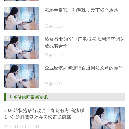
8
苏格兰皇冠上的明珠：爱丁堡全攻略
阅读：229
9
热泵行业领军中广电器与飞利浦空调达
成战略合作
阅读：229
10
企业应该如何进行百度网站文章的操作
阅读：228
九福健康网最新资讯
2026带状疱疹行动月| “春防有方 高疹联
防”公益科普活动在天坛正式启幕
2026-03-19 18:25:00