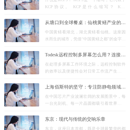
KCP协议。 KCP是什么缩写？ KCP
是“KuaiChuan Protocol”的缩写，意为“快传协
议”。 什么是KCP协议？ KCP协议是一种网络
从塘口到全球餐桌：仙桃黄鳝产业的蜕
传输协议，旨在提供可靠、快速
变密码
中国黄鳝看湖北，湖北黄鳝看仙桃。这座因
水而生的城市，凭借“中国黄鳝之都”的金字招
牌，将传统养殖业锻造为集种苗繁育、智能
养殖、精深加工、跨境贸易于一体的现代化
Todesk远程控制多屏幕怎么用？连接设
产业集
置与模式选择技巧全解析
在处理多屏幕工作环境之际，远程控制软件
的效率以及便捷性会对日常工作流产生直接
影响。Todesk这款国产远程工具，在多屏幕支
持方面具备基础功能，然而存在一些适配细
上海佰斯特的坚守：专注防静电领域，
节和操作技
护航“中国芯”_佰斯特POUSTO
在中国芯片产业波澜壮阔的发展图景中，每
一台光刻机、每一片晶圆都吸引着世界的目
光。然而，在这宏大叙事之下，有一个领域
虽不常聚光，却至关重要 ——那就是为芯片
东京：现代与传统的交响乐章
制造提供底
东京，这座日本首都，既是全球最繁华的都